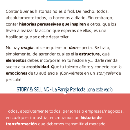
Contar buenas historias no es difícil. De hecho, todos,
absolutamente todos, lo hacemos a diario. Sin embargo,
contar
historias persuasivas que inspiren
a otros, que los
lleven a realizar la acción que esperas de ellos, es una
habilidad que se debe desarrollar.
No hay
magia
, ni se requiere un
don
especial. Se trata,
simplemente, de aprender cuál es el la
estructura
, qué
elementos
debes incorporar en tu historia y… darle rienda
suelta a tu
creatividad
. Que tu talento aflore y conecte con la
emociones
de tu audiencia. ¡Conviértete en un
storyteller
de
película!
STORY & SELLING - La Pareja Perfecta
llena este vacío.
Todos, absolutamente todos, personas o empresas/negocios,
en cualquier industria, encarnamos un
historia de
transformación
que debemos transmitir al mercado.