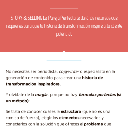
STORY & SELLING La Pareja Perfecta
te dará los recursos que
requieres para que tu historia de transformación inspire a tu cliente
potencial.
No necesitas ser periodista,
copywriter
o especialista en la
generación de contenido para crear una
historia de
transformación inspiradora
.
Y olvídate de la
magia
, porque no hay
fórmulas perfectas
(sí
un método)
:
Se trata de conocer cuál es la
estructura
(que no es una
camisa de fuerza), elegir los
elementos
necesarios y
conectarlos con la solución que ofreces al
problema
que