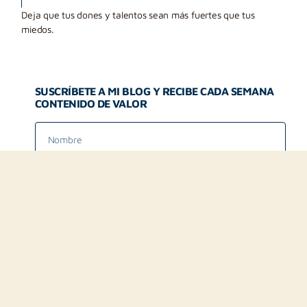
Deja que tus dones y talentos sean más fuertes que tus
miedos.
SUSCRÍBETE A MI BLOG Y RECIBE CADA SEMANA
CONTENIDO DE VALOR
He leído y acepto las condiciones de la política de
privacidad. Puedes revisar toda la información aquí
¡ME SUSCRIBO!
Averigua lo que puedo hacer por ti.
¡IR A SERVICIOS!