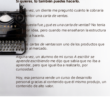
Si quieres, tú también puedes hacerlo.
Alguna vez, un cliente me preguntó cuánto le cobraría
por escribir una
carta de ventas
.
Mi respuesta fue ¿
qué es una carta de ventas
? No tenía
la menor idea, pero cuando me enseñaron la estructura
aprendí a hacerlo.
Hoy, las
cartas de ventas
son uno de los productos que
ofrezco al mercado.
Alguna vez, un alumno de mi curso
A escribir se
aprende escribiendo
me dijo que sabía que no iba a
aprender, pero que igual iba a realizarlo, por
curiosidad.
Hoy, esa persona vende un curso de desarrollo
personal gracias al contenido que él mismo produjo, un
contenido de alto valor.