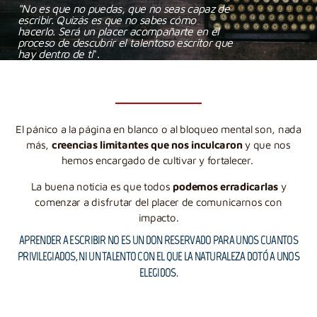
"No es que no puedas, que no seas capaz de
escribir. Quizás es que no sabes cómo
hacerlo. Será un placer acompañarte en el
proceso de descubrir el talentoso escritor que
hay dentro de ti
".
El pánico a la página en blanco o al bloqueo mental son, nada
más,
creencias limitantes que nos inculcaron
y que nos
hemos encargado de cultivar y fortalecer.
La buena noticia es que todos
podemos erradicarlas
y
comenzar a disfrutar del placer de comunicarnos con
impacto.
APRENDER A ESCRIBIR NO ES UN DON RESERVADO PARA UNOS CUANTOS
PRIVILEGIADOS, NI UN TALENTO CON EL QUE LA NATURALEZA DOTÓ A UNOS
ELEGIDOS.