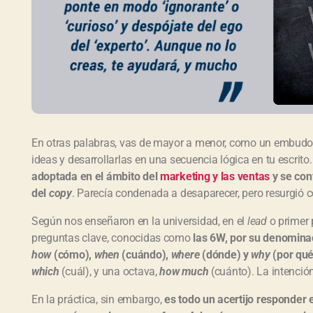
En otras palabras, vas de mayor a menor, como un embudo.
ideas y desarrollarlas en una secuencia lógica en tu escrito
adoptada en el ámbito del
marketing y las ventas
y se con
del
copy
. Parecía condenada a desaparecer, pero resurgió c
Según nos enseñaron en la universidad, en el
lead
o primer 
preguntas clave, conocidas como
las 6W, por su denomina
how
(cómo),
when
(cuándo),
where
(dónde) y
why
(por qué
which
(cuál), y una octava,
how much
(cuánto). La intención
En la práctica, sin embargo,
es todo un acertijo responder 