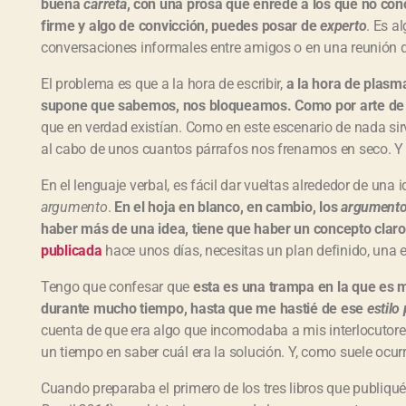
buena
carreta
, con una prosa que enrede a los que no con
firme y algo de convicción, puedes posar de
experto
. Es a
conversaciones informales entre amigos o en una reunión 
El problema es que a la hora de escribir,
a la hora de plasm
supone que sabemos, nos bloqueamos. Como por arte de
que en verdad existían. Como en este escenario de nada sirve 
al cabo de unos cuantos párrafos nos frenamos en seco. Y n
En el lenguaje verbal, es fácil dar vueltas alrededor de u
argumento
.
En el hoja en blanco, en cambio, los
argument
haber más de una idea, tiene que haber un concepto claro
publicada
hace unos días, necesitas un plan definido, una es
Tengo que confesar que
esta es una trampa en la que es m
durante mucho tiempo, hasta que me hastié de ese
estilo
cuenta de que era algo que incomodaba a mis interlocutores
un tiempo en saber cuál era la solución. Y, como suele ocurri
Cuando preparaba el primero de los tres libros que publiqué