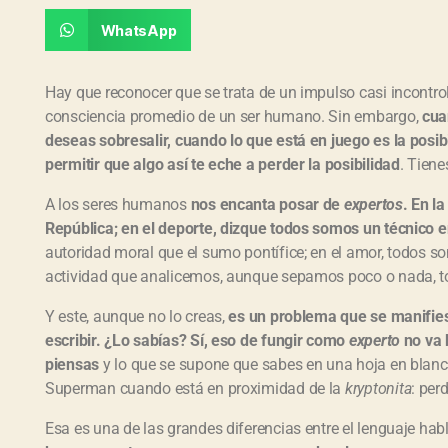
WhatsApp
Hay que reconocer que se trata de un impulso casi incontrola
consciencia promedio de un ser humano. Sin embargo,
cua
deseas sobresalir, cuando lo que está en juego es la posi
permitir que algo así te eche a perder la posibilidad
. Tiene
A los seres humanos
nos encanta posar de
expertos
. En l
República; en el deporte, dizque todos somos un técnico 
autoridad moral que el sumo pontífice; en el amor, todos 
actividad que analicemos, aunque sepamos poco o nada,
Y este, aunque no lo creas,
es un problema que se manifie
escribir. ¿Lo sabías? Sí, eso de fungir como
experto
no va 
piensas
y lo que se supone que sabes en una hoja en blan
Superman cuando está en proximidad de la
kryptonita
: per
Esa es una de las grandes diferencias entre el lenguaje habl