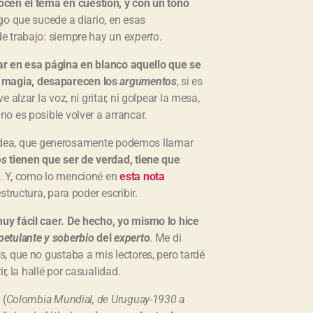
ocen el tema en cuestión, y con un tono
lgo que sucede a diario, en esas
de trabajo: siempre hay un
experto
.
ar en esa página en blanco aquello que se
 magia, desaparecen los
argumentos
, si es
alzar la voz, ni gritar, ni golpear la mesa,
o es posible volver a arrancar.
na idea, que generosamente podemos llamar
os
tienen que ser de verdad, tiene que
. Y, como lo mencioné en
esta nota
tructura, para poder escribir.
uy fácil caer. De hecho, yo mismo lo hice
 petulante y soberbio
del
experto
. Me di
, que no gustaba a mis lectores, pero tardé
r, la hallé por casualidad.
 (
Colombia Mundial, de Uruguay-1930 a