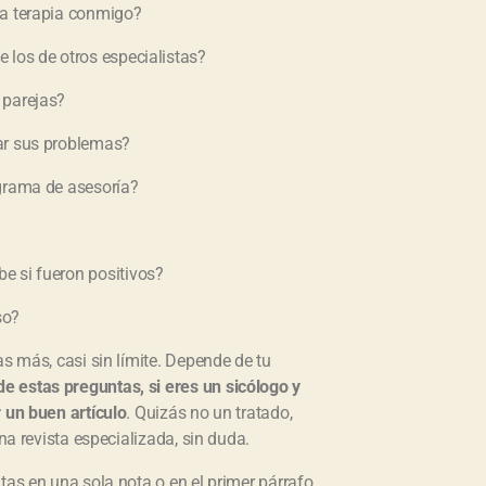
na terapia conmigo?
 los de otros especialistas?
 parejas?
ar sus problemas?
grama de asesoría?
e si fueron positivos?
so?
as más, casi sin límite. Depende de tu
e estas preguntas, si eres un sicólogo y
r un buen artículo
. Quizás no un tratado,
na revista especializada, sin duda.
tas en una sola nota o en el primer párrafo,