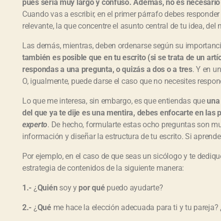
pues sería muy largo y confuso. Además, no es necesario 
Cuando vas a escribir, en el primer párrafo debes responder
relevante, la que concentre el asunto central de tu idea, del
Las demás, mientras, deben ordenarse según su importancia
también es posible que en tu escrito (si se trata de un artí
respondas a una pregunta, o quizás a dos o a tres
. Y en u
O, igualmente, puede darse el caso que no necesites respon
Lo que me interesa, sin embargo, es que entiendas que
una
del que ya te dije es una mentira, debes enfocarte en las p
experto
. De hecho, formularte estas ocho preguntas son muy 
información y diseñar la estructura de tu escrito. Si aprende
Por ejemplo, en el caso de que seas un sicólogo y te dediqu
estrategia de contenidos de la siguiente manera:
1.-
¿
Quién
soy y
por qué
puedo ayudarte?
2.-
¿
Qué
me hace la elección adecuada para ti y tu pareja? 