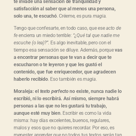
te invade una sensación de tranquilidad y
satisfacción al saber que al menos una persona,
solo una, te escuchó
. Créeme, es pura
magia
.
Tengo que confesarte, en todo caso, que ese
acto de
fe
encierra un miedo terrible:
“¿Qué tal que nadie me
escuche (o lea)?”
. Es algo inevitable, pero con el
tiempo esa sensación se diluye. Además, porque
vas
a encontrar personas que te van a decir que te
escucharon o te leyeron y que les gustó el
contenido, que fue enriquecedor, que agradecen
haberlo recibido
. Eso también es
magia
.
Moraleja: el
texto perfecto
no existe, nunca nadie lo
escribió, ni lo escribirá. Así mismo, siempre habrá
personas a las que no les gustará tu trabajo,
aunque esté muy bien
. Escribir es como la vida
misma: hay días excelentes, buenos, regulares,
malos y esos que no quieres recordar. Por eso, es
menester aprender que no todos tus textos serán tan