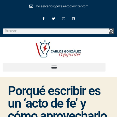
hola@carlosgonzalezcopywriter.com
Porqué escribir es
un ‘acto de fe’ y
cómo aprovecharlo