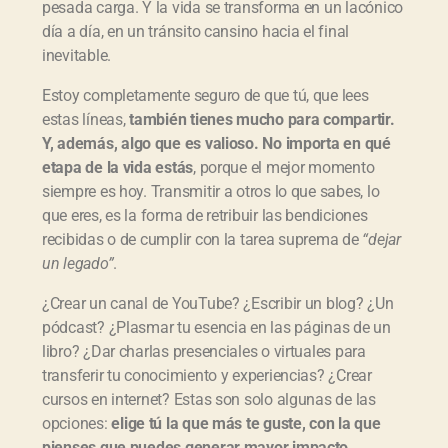
pesada carga. Y la vida se transforma en un lacónico
día a día, en un tránsito cansino hacia el final
inevitable.
Estoy completamente seguro de que tú, que lees
estas líneas,
tambi
én tienes mucho para compartir.
Y, adem
ás, algo que es valioso. No importa en qu
é
etapa de la vida est
ás
, porque el mejor momento
siempre es hoy. Transmitir a otros lo que sabes, lo
que eres, es la forma de retribuir las bendiciones
recibidas o de cumplir con la tarea suprema de
“dejar
un legado”
.
¿Crear un canal de YouTube? ¿Escribir un blog? ¿Un
pódcast? ¿Plasmar tu esencia en las páginas de un
libro? ¿Dar charlas presenciales o virtuales para
transferir tu conocimiento y experiencias? ¿Crear
cursos en internet? Estas son solo algunas de las
opciones:
elige t
ú la que m
ás te guste, con la que
pienses que puedes generar mayor impacto