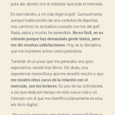
para dar abasto con el estándar que pide el mercado.
En ese tránsito, a mi vida llegó el golf. Curiosamente,
aunque había escrito de una variedad de deportes,
mis caminos no se habían cruzado con los del golf.
Nada sabía y mucho he aprendido.
No es f
ácil, no es
c
ómodo porque hay demasiada gente t
óxica, pero
me dio muchas satisfacciones
. Hoy, es la disciplina
que me mantiene activo como periodista.
También di un paso que me generaba una gran
expectativa: escribí tres libros. Sin duda, una
experiencia maravillosa que me enseñó mucho y que
me mostr
ó otras caras de la relaci
ón con el
mercado, con los lectores
. Es una de las actividades
a las que dedicaré tiempo en esta
nueva vida
y un
formato con el que me identifico plenamente en esta
era de lo digital.
¿Por qué te comparto esta historia personal? Porque,