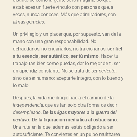
estableces un fuerte vínculo con personas que, a
veces, nunca conoces. Más que admiradores, son
almas gemelas
.
Un privilegio y un placer que, por supuesto, van de la
mano con una gran responsabilidad. No
defraudarlos, no engañarlos, no traicionarlos,
ser fiel
a tu esencia, ser aut
éntico, ser t
ú mismo
. Hacer tu
trabajo tan bien como puedas, dar lo mejor de ti, ser
un aprendiz constante. No se trata de ser
perfecto
,
sino de ser humano: aceptarte íntegro, con lo bueno y
lo malo.
Después, la vida me dirigió hacia el camino de la
independencia
, que es tan solo otra forma de decir
desemplead
o
.
De las
ligas mayores
a la
guerra del
centavo
. De la figuraci
ón medi
ática al ostracismo
.
Una ruta en la que, además, estás obligado a ser
autosuficiente. Te conviertes en un pulpo multitarea