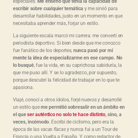
especiales.
Me enseñ
ó que ten
ía la capacidad de
escribir sobre cualquier tem
ática
y me sirvió para
desarrollar habilidades, justo en un momento en que
necesitaba aprender más, forjar un estilo.
La siguiente escala marcó mi carrera: me convertí en
periodista deportivo. Si bien desde que me conozco
fue fanático de los deportes,
nunca pas
ó por mi
mente la idea de especializarme en ese campo. No
lo busqu
é
, fue la vida, en su caprichosa sabiduría, la
que me puso allí. Y se lo agradezco, por supuesto,
porque descubrí la felicidad de trabajar en lo que te
apasiona.
Viajé, conocí a otros ídolos, forjé nuevos y desarrollé
un estilo que
me permiti
ó sobresalir en un
ámbito en
el que
ser aut
éntico no solo te hace distinto
, sino, a
veces, inc
ómodo
. Escribí de ciclismo, pero era la
época de las
vacas flacas
y nunca fui a un Tour de
Francia o una Vuelta a España. Y, como redactor de