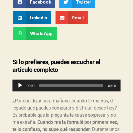
Facebook
Twitter
LinkedIn
Email
WhatsApp
Si lo prefieres, puedes escuchar el
artículo completo
R
00:00
00:00
e
p
r
¿Por qué dejar para mañana, cuando te mueras, el
o
legado que puedes compartir y disfrutar desde hoy?
d
Es probable que la pregunta te cause sorpresa, y no
u
c
me extraña.
Cuando me la formul
é por primera vez,
t
te lo confieso, no supe qu
é responder
. Durante unos
o