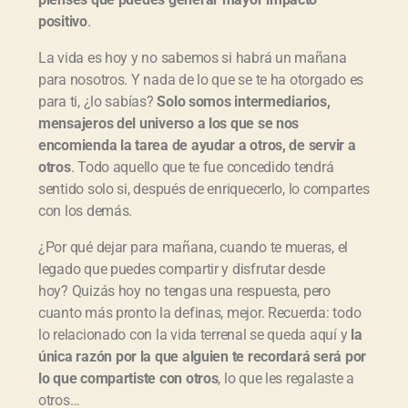
positivo
.
La vida es hoy y no sabemos si habrá un mañana
para nosotros. Y nada de lo que se te ha otorgado es
para ti, ¿lo sabías?
Solo somos intermediarios,
mensajeros del universo a los que se nos
encomienda la tarea de ayudar a otros, de servir a
otros
. Todo aquello que te fue concedido tendrá
sentido solo si, después de enriquecerlo, lo compartes
con los demás.
¿Por qué dejar para mañana, cuando te mueras, el
legado que puedes compartir y disfrutar desde
hoy? Quizás hoy no tengas una respuesta, pero
cuanto más pronto la definas, mejor. Recuerda: todo
lo relacionado con la vida terrenal se queda aquí y
la
única raz
ón p
or la que alguien te recordar
á ser
á por
lo que compartiste con otros
, lo que les regalaste a
otros…