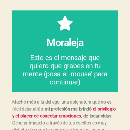
es tu responsabilidad.
es tu legado y transmitirlo
Moraleja
compartes con otros. Ese
carece de sentido si no lo
Este es el mensaje que
maravillosas bendiciones,
quiero que grabes en tu
Lo que la vida te dio,
mente (posa el 'mouse' para
continuar)
Mucho más allá del ego, una asignatura que no es
fácil dejar atrás,
mi profesi
ón me brind
ó
el privilegio
y el placer de conectar emociones
, de tocar vidas
.
Generar impacto a través de tus escritos es muy
distinto de como la gente se lo imagina, porque