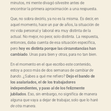
minutos, mi mente divagó silvestre antes de
r
encontrar la primera aproximación a una respuesta.
d
e
a
Que, no sobra decirlo, ya no es la misma. Es decir, en
u
aquel momento, hace un par de años, la situación de
d
mi vida personal y laboral era muy distinta de la
i
actual. No mejor, no peor, solo distinta. La respuesta,
o
entonces, daba cuenta de esa situación específica,
pero
hoy es distinta porque las circunstancias han
cambiado
. Unas para bien y otras, para no tan bien.
En el momento en el que escribo este contenido,
estoy a poco más de dos semanas de
cambiar de
bando
. ¿Sabes a qué me refiero?
Dejo el bando de
los asalariados, el de los trabajadores
independientes, y paso al de los felizmente
jubilados
. Eso, sin embargo, no significa de manera
alguna que vaya a dejar de trabajar, solo que lo haré
de otra manera
.