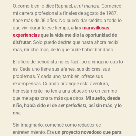
O, como bien lo dice Raphael,
a mi manera
. Comencé
mi carrera profesional a finales de agosto de 1987,
hace más de 38 años. No puedo dar crédito a todo lo
que viví durante ese tiempo,
a las
maravillosas
experiencias
que la vida me dio la oportunidad de
disfrutar
. Solo puedo decirte que hasta ahora recibí
más, mucho más, de lo que pude haber brindado.
El oficio de periodista no es fácil, pero ninguno otro lo
es. Cada uno tiene sus afanes, sus dolores, sus
problemas. Y cada uno, también, ofrece sus
recompensas. Cuando arranqué esta aventura,
honestamente, no tenía una obsesión o un camino
que me apasionara más que otros.
Mi sueño, desde
niño, hab
ía sido el de
ser periodista
, as
í sin m
ás,
y lo
era
.
Sin imaginarlo, comencé como redactor de
entretenimiento. Era
un proyecto novedoso que para