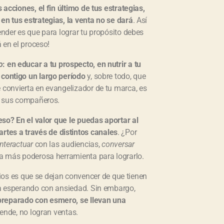
 acciones, el fin último de tus estrategias,
en tus estrategias, la venta no se dará
. Así
ender es que para lograr tu propósito debes
á en el proceso!
o
: en educar a tu prospecto, en nutrir a tu
 contigo un largo período
y, sobre todo, que
 convierta en evangelizador de tu marca, es
on sus compañeros.
eso? En el valor que le puedas aportar al
tes a través de distintos canales
. ¿Por
interactuar
con las audiencias,
conversar
la más poderosa herramienta para lograrlo.
s es que se dejan convencer de que tienen
aba esperando con ansiedad. Sin embargo,
preparado con esmero, se llevan una
 ende, no logran ventas.