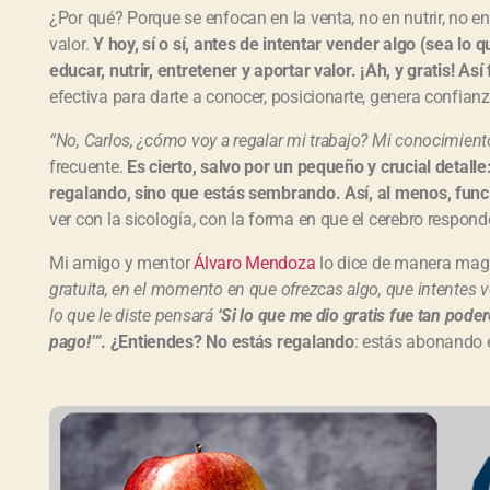
¿Por qué? Porque se enfocan en la venta, no en nutrir, no en
valor.
Y hoy, sí o sí, antes de intentar vender algo (sea lo 
educar, nutrir, entretener y aportar valor. ¡Ah, y gratis! A
efectiva para darte a conocer, posicionarte, genera confianz
“No, Carlos, ¿cómo voy a regalar mi trabajo? Mi conocimient
frecuente.
Es cierto, salvo por un pequeño y crucial detall
regalando, sino que estás sembrando. Así, al menos, fun
ver con la sicología, con la forma en que el cerebro respond
Mi amigo y mentor
Álvaro Mendoza
lo dice de manera magi
gratuita, en el momento en que ofrezcas algo, que intentes 
lo que le diste pensará
‘Si lo que me dio gratis fue tan poder
pago!’”
. ¿Entiendes? No estás regalando
: estás abonando e