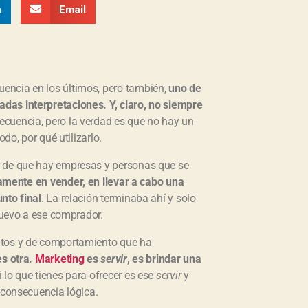
n
Email
encia en los últimos, pero también,
uno de
adas interpretaciones. Y, claro, no siempre
ecuencia, pero la verdad es que no hay un
do, por qué utilizarlo.
r de que hay empresas y personas que se
amente en vender, en llevar a cabo una
nto final
. La relación terminaba ahí y solo
 nuevo a ese comprador.
itos y de comportamiento que ha
es otra.
Marketing
es
servir
, es brindar una
Si lo que tienes para ofrecer es ese
servir
y
 consecuencia lógica.