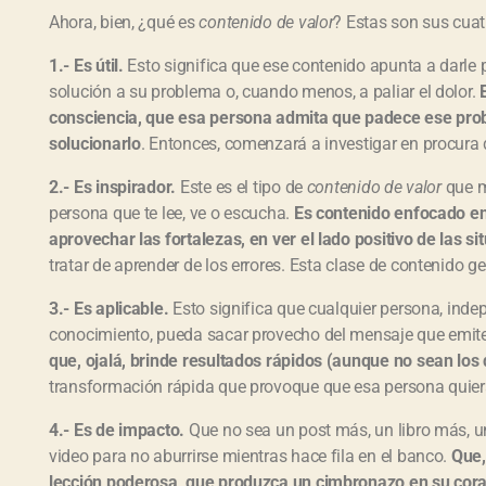
Ahora, bien, ¿qué es
contenido de valor
? Estas son sus cuatr
1.- Es útil.
Esto significa que ese contenido apunta a darle 
solución a su problema o, cuando menos, a paliar el dolor.
consciencia, que esa persona admita que padece ese pro
solucionarlo
. Entonces, comenzará a investigar en procura d
2.- Es inspirador.
Este es el tipo de
contenido de valor
que m
persona que te lee, ve o escucha.
Es contenido enfocado en r
aprovechar las fortalezas, en ver el lado positivo de las si
tratar de aprender de los errores. Esta clase de contenido 
3.- Es aplicable.
Esto significa que cualquier persona, inde
conocimiento, pueda sacar provecho del mensaje que emit
que, ojalá, brinde resultados rápidos (aunque no sean los d
transformación rápida que provoque que esa persona quier
4.- Es de impacto.
Que no sea un post más, un libro más, un
video para no aburrirse mientras hace fila en el banco.
Que,
lección poderosa, que produzca un cimbronazo en su cora