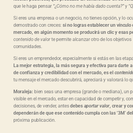
que le haga pensar
“¿Cómo no me había dado cuenta?”
y
“Q
Si eres una empresa o un negocio, no tienes opción, y lo ocu
demostrado con creces:
si no logras establecer un vínculo 
mercado, en algún momento se producirá un clic y esas pe
contenido de valor
te permite alcanzar otro de los objetivos
comunidades.
Si eres un emprendedor, especialmente si estás en las etapas
La mejor estrategia, la más segura y efectiva para darte a
de confianza y credibilidad con el mercado, es el
contenid
tu mensaje el mercado descubrirá, apreciará y valorará lo qu
Moraleja:
bien seas una empresa (grande o mediana), un p
visible en el mercado, estar en capacidad de competir y, c
decisiones, de vender, antes
debes
aportar valor
, crear y c
dependerán de que ese contenido cumpla con las ‘3M’ de
próxima publicación.