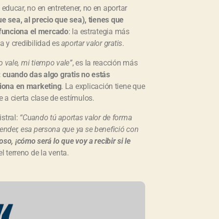
 educar, no en entretener, no en aportar
que sea, al precio que sea), tienes que
sí funciona el mercado
: la estrategia más
a y credibilidad es
aportar valor gratis
.
o vale, mi tiempo vale”
, es la reacción más
e: cuando das algo gratis no estás
ciona en marketing
. La explicación tiene que
e a cierta clase de estímulos.
stral:
“Cuando tú aportas valor de forma
vender, esa persona que ya se benefició con
oso, ¡cómo será lo que voy a recibir si le
l terreno de la venta.