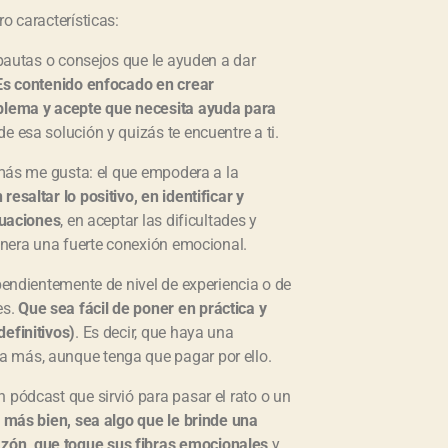
o características:
pautas o consejos que le ayuden a dar
Es contenido enfocado en crear
blema y acepte que necesita ayuda para
e esa solución y quizás te encuentre a ti.
ás me gusta: el que empodera a la
esaltar lo positivo, en identificar y
tuaciones
, en aceptar las dificultades y
genera una fuerte conexión emocional.
pendientemente de nivel de experiencia o de
es.
Que sea fácil de poner en práctica y
efinitivos)
. Es decir, que haya una
a más, aunque tenga que pagar por ello.
 pódcast que sirvió para pasar el rato o un
 más bien, sea algo que le brinde una
zón, que toque sus fibras emocionales
y