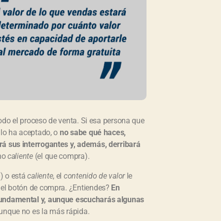
 todo el proceso de venta. Si esa persona que
 lo ha aceptado, o
no sabe qué haces,
rá sus interrogantes y, además, derribará
no
caliente
(el que compra).
o
) o está
caliente
, el
contenido de valor
le
n el botón de compra. ¿Entiendes?
En
undamental y, aunque escucharás algunas
aunque no es la más rápida.