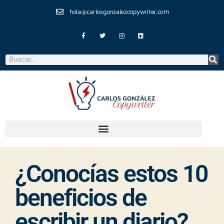
hola@carlosgonzalezcopywriter.com
¿Conocías estos 10
beneficios de
escribir un diario?