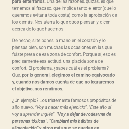
para enterrarlos
. Una de las razones, quizás, es que
tememos al fracaso, que implica tanto el error (que lo
queremos evitar a toda costa) como la aprobación de
los demás. Nos aterra lo que otros piensan y dicen
acerca de lo que hacemos.
De hecho, si te pones la mano en el corazón y lo
piensas bien, son muchas las ocasiones en las que
fuiste presa de esa zona de confort. Porque sí, eso es
precisamente esa actitud, una placida zona de
confort. El problema, ¿sabes cuál es el problema?
Que,
por lo general, elegimos el camino equivocado
y, cuando nos damos cuenta de que no lograremos
el objetivo, nos rendimos
.
¿Un ejemplo? Los tristemente famosos propósitos de
año nuevo.
“Voy a hacer más ejercicio”
,
“Este año sí
voy a aprender inglés”
,
“Voy a dejar de rodearme de
personas tóxicas”
,
“Cambiaré mis hábitos de
alimentación”
y otros más que se quedan en