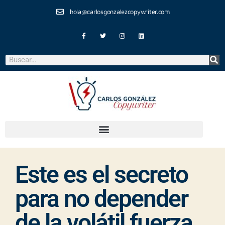
hola@carlosgonzalezcopywriter.com
Este es el secreto
para no depender
de la volátil fuerza