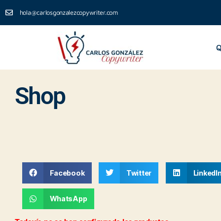
hola@carlosgonzalezcopywriter.com
Q
Shop
Facebook
Twitter
LinkedI
WhatsApp