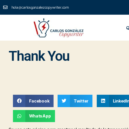
hola@carlosgonzalezcopywriter.com
Q
Thank You
Facebook
Twitter
LinkedI
WhatsApp