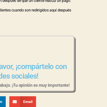
n después de que un cliente realiza un pago.
clientes cuando son redirigidos aquí después
 favor, ¡compártelo con
des sociales!
bajo. ¡Tu opinión es muy importante!
In
Email