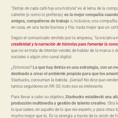
“Detrás de cada café hay una historia”
es el lema de la compa
caliente (o como lo prefieras)
es la mejor compañía cuando 
amigos, compañeros de trabajo
o, inclusive, una compañía 
en casa, en una tarde lluviosa y fría: nada mejor que un caf
Según el comunicado emitido por la empresa,
“la iniciativa
r
creatividad y la narración de historias para fomentar la co
que no se trata de intentar vender, de hablar de la marca o
sociales o algún otro canal digital.
¿Entonces?
Lo que hay detrás es una estrategia, con un 
destinado a crear el ambiente propicio para que los amant
Starbucks, consuman la bebida. ¡Genial! No dice que venden
tantos seguidores en RR SS; todo eso es irrelevante.
Para llevar a cabo su objetivo,
Starbucks estableció una al
producción multimedia y gestión de talento creativo
. Otra 
lo que sabes, en aquello de lo que res experto, y para otras
mucho mejor que tú. Es la sinergia a través de la unión de f