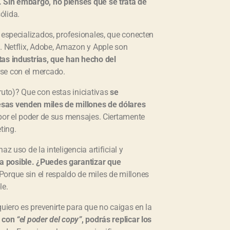
. Sin embargo, no pienses que se trata de
ólida.
 especializados, profesionales, que conecten
s. Netflix, Adobe, Amazon y Apple son
tas industrias, que han hecho del
se con el mercado.
ruto)? Que con estas iniciativas
se
esas venden miles de millones de dólares
por el poder de sus mensajes. Ciertamente
ting.
az uso de la inteligencia artificial y
a posible. ¿Puedes garantizar que
 Porque sin el respaldo de miles de millones
le.
uiero es prevenirte para que no caigas en la
, con
“el poder del copy”
, podrás replicar los