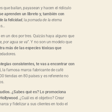
s
d
res que bailan, payasean y hacen el ridículo
e
se aprenden un libreto y, también con
f
e la felicidad
, la
pomada de la eterna
l
e
as…
c
h
n en un dos por tres. Quizás haya alguno que
a
e, por agua se va”
. Y no son un modelo que
a
r
otra más de las especies tóxicas que
r
edadores.
i
b
rategias consistentes, te vas a encontrar con
a
Sí, la famosa marca fabricante de café
/
a
00 tiendas en 80 países y es referente no
b
os.
a
j
tudios. ¿Sabes qué es? Lo promociona
o
p
e Hollywood
. ¿Cuál es el objetivo? Crear
a
rca y fidelizar a sus clientes en todo el
r
a