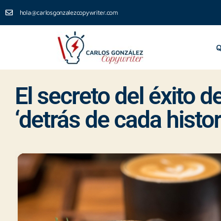
hola@carlosgonzalezcopywriter.com
Q
El secreto del éxito d
‘detrás de cada histor