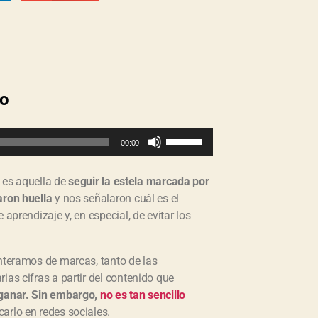
lo
U
00:00
t
i
l
, es aquella de
seguir la estela marcada por
i
z
aron huella
y nos señalaron cuál es el
a
aprendizaje y, en especial, de evitar los
l
a
s
enteramos de marcas, tanto de las
t
e
ias cifras a partir del contenido que
c
 ganar. Sin embargo,
no es tan sencillo
l
carlo en redes sociales.
a