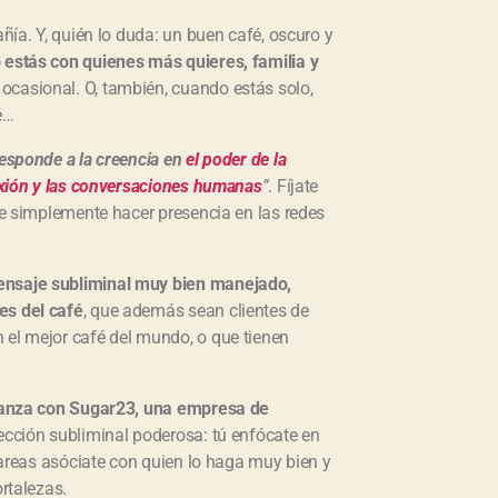
a
u
ñía. Y, quién lo duda: un buen café, oscuro y
m
estás con quienes más quieres, familia y
e
ocasional. O, también, cuando estás solo,
n
t
é…
a
r
esponde a la creencia en
el poder de la
o
nexión y las conversaciones humanas
”
. Fíjate
d
 de simplemente hacer presencia en las redes
i
s
m
i
mensaje subliminal muy bien manejado,
n
es del café
, que además sean clientes de
u
i
 el mejor café del mundo, o que tienen
r
e
l
ianza con Sugar23, una empresa de
v
o
lección subliminal poderosa: tú enfócate en
l
 tareas asóciate con quien lo haga muy bien y
u
ortalezas.
m