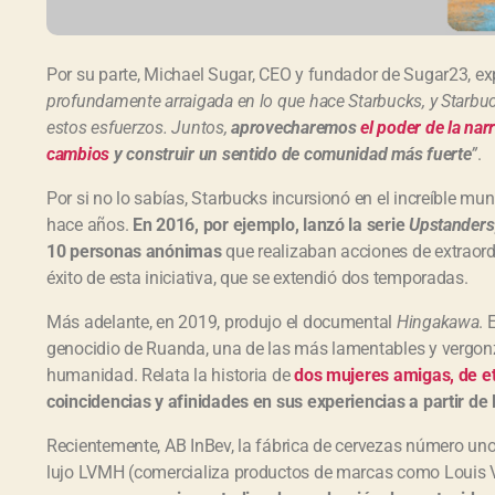
Por su parte, Michael Sugar, CEO y fundador de Sugar23, e
profundamente arraigada en lo que hace Starbucks, y Starbuc
estos esfuerzos. Juntos,
aprovecharemos
el poder de la nar
cambios
y construir un sentido de comunidad más fuerte
”
.
Por si no lo sabías, Starbucks incursionó en el increíble mun
hace años.
En 2016, por ejemplo, lanzó la serie
Upstanders
10 personas anónimas
que realizaban acciones de extraord
éxito de esta iniciativa, que se extendió dos temporadas.
Más adelante, en 2019, produjo el documental
Hingakawa
. 
genocidio de Ruanda, una de las más lamentables y vergonz
humanidad. Relata la historia de
dos mujeres amigas, de et
coincidencias y afinidades en sus experiencias a partir de l
Recientemente, AB InBev, la fábrica de cervezas número un
lujo LVMH (comercializa productos de marcas como Louis V