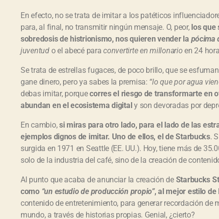
u
d
En efecto, no se trata de imitar a los patéticos influenciado
i
para, al final, no transmitir ningún mensaje. O, peor,
los que 
o
sobredosis de histrionismo, nos quieren vender la
pócima d
juventud
o el abecé para
convertirte en millonario
en 24 hor
Se trata de estrellas fugaces, de poco brillo, que se esfuma
gane dinero, pero ya sabes la premisa:
“lo que por agua vien
debas imitar, porque
corres el riesgo de transformarte en 
abundan en el ecosistema digital
y son devoradas por depr
En cambio,
si miras para otro lado, para el lado de las est
ejemplos dignos de imitar. Uno de ellos, el de Starbucks
. 
surgida en 1971 en Seattle (EE. UU.). Hoy, tiene más de 35.0
solo de la industria del café, sino de la creación de contenid
Al punto que acaba de anunciar la creación de
Starbucks S
como
“un estudio de producción propio”
, al mejor estilo d
contenido de entretenimiento, para generar recordación de ma
mundo, a través de historias propias. Genial, ¿cierto?