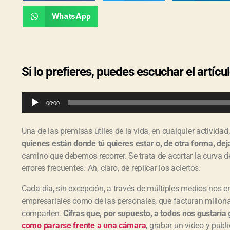
WhatsApp
Si lo prefieres, puedes escuchar el artícu
R
00:00
e
p
r
Una de las premisas útiles de la vida, en cualquier actividad
o
quienes están donde tú quieres estar o, de otra forma, dej
d
u
camino que debemos recorrer. Se trata de acortar la curva de 
c
errores frecuentes. Ah, claro, de replicar los aciertos.
t
o
Cada día, sin excepción, a través de múltiples medios nos 
r
empresariales como de las personales, que facturan millonar
d
comparten.
Cifras que, por supuesto, a todos nos gustaría
e
a
como pararse frente a una cámara
, grabar un video y publi