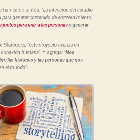
e
ue han caído tantos.
“La intención del estudio
n
.
al para generar contenido de entretenimiento
as juntos para unir a las personas
y generar
de Starbucks,
“este proyecto avanza en
la conexión humana”
. Y agrega:
“
Nos
bre las historias y las personas que nos
 en el mundo”
.