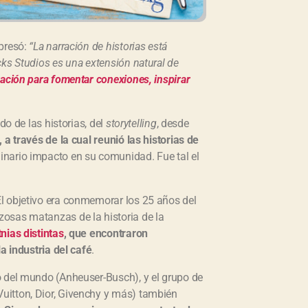
xpresó:
“La narración de historias está
ks Studios es una extensión natural de
ración para fomentar conexiones, inspirar
do de las historias, del
storytelling
, desde
, a través de la cual reunió las historias de
inario impacto en su comunidad. Fue tal el
El objetivo era conmemorar los 25 años del
osas matanzas de la historia de la
nias distintas
, que encontraron
a industria del café
.
o del mundo (Anheuser-Busch), y el grupo de
uitton, Dior, Givenchy y más) también