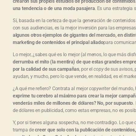
crearon sus propios estudios de producción de contenidos
una tendencia o de una moda pasajera
. Es una estrategia s
Sí, basada en la certeza de que la generación de contenidos
con sus audiencias, es la mejor inversión para las empresa
algunos otros ejemplos de gigantes del mercado, en distin
marketing de contenidos el principal aliado
para comunicar
Lo mejor, ¿sabes qué es lo mejor (al menos, lo que más disf
derrumba el mito (la mentira) de que estas grandes empr
por la calidad de sus campañas
, por el
copy
de sus avisos, 
ayudan, y mucho, pero lo que vende, en realidad, es el marke
¿A qué me refiero? Contrata al mejor
copywriter
del mundo, h
exprime tu cerebro al máximo para crear la mejor campañ
venderás miles de millones de dólares? No, por supuesto
.
de dólares en publicidad, como estas empresas, no es posib
Y, por si tienes alguna sospecha, no me contradigo. Lo que q
trampa de
creer que solo con la publicación de contenidos