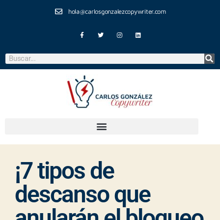
hola@carlosgonzalezcopywriter.com
¡7 tipos de
descanso que
anularán el bloqueo