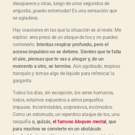
desaparece y otras, luego de unos segundos de
r
d
angustia, ¡puedo estornudar! Es una sensación que
e
se agradece.
a
u
Hay ocasiones en las que la situación es al revés. Me
d
explico: eres presa de un ataque de tos y no puedes
i
contenerlo.
Intentas respirar profundo, pero el
o
acceso impulsivo no se detiene. Sientes que te falta
el aire, piensas que te vas a ahogar y, de un
momento a otro, se termina
. Aún agobiado, respiras
tranquilo y tomas algo de líquido para refrescar la
garganta.
Todos los días, sin excepción, los seres humanos,
todos, estamos expuestos a estos pequeños
impases. Incontrolables, sorpresivos, incómodos.
Como un estornudo, un repentino ataque de tos, una
rasquiña
o, quizás,
el famoso
bloqueo mental
, que
para muchos se convierte en un obstáculo