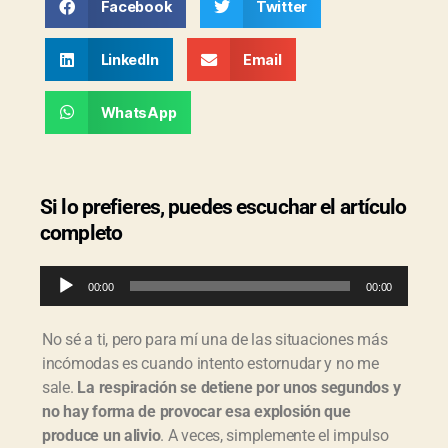
Facebook
Twitter
LinkedIn
Email
WhatsApp
Si lo prefieres, puedes escuchar el artículo
completo
R
00:00
00:00
e
p
r
No sé a ti, pero para mí una de las situaciones más
o
incómodas es cuando intento estornudar y no me
d
sale.
La respiración se detiene por unos segundos y
u
c
no hay forma de provocar esa explosión que
t
produce un alivio
. A veces, simplemente el impulso
o