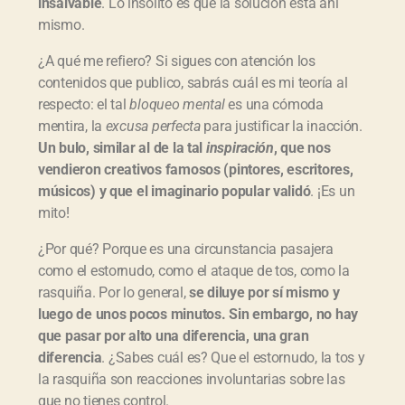
insalvable
. Lo insólito es que la solución está ahí
mismo.
¿A qué me refiero? Si sigues con atención los
contenidos que publico, sabrás cuál es mi teoría al
respecto: el tal
bloqueo mental
es una cómoda
mentira, la
excusa perfecta
para justificar la inacción.
Un bulo, similar al de la tal
inspiración
, que nos
vendieron creativos famosos (pintores, escritores,
músicos) y que el imaginario popular validó
. ¡Es un
mito!
¿Por qué? Porque es una circunstancia pasajera
como el estornudo, como el ataque de tos, como la
rasquiña. Por lo general,
se diluye por sí mismo y
luego de unos pocos minutos. Sin embargo, no hay
que pasar por alto una diferencia, una gran
diferencia
. ¿Sabes cuál es? Que el estornudo, la tos y
la rasquiña son reacciones involuntarias sobre las
que no tienes control.