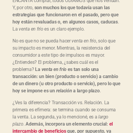
ENCANTA comprar, todos ODIAMOS que nos vendan.
Y, por otro,
son muchos los que todavía usan las
estrategias que funcionaron en el pasado, pero que
hoy están revaluadas o, en algunos casos, caducas
.
La
venta en frío
es un claro ejemplo.
No es que no se pueda hacer
venta en frío
, solo que
su impacto es menor. Mientras, la resistencia del
consumidor a este tipo de impulsos es mayor.
¿Entiendes? El problema, ¿sabes cuál es el
problema?
La
venta en frío
es tan solo una
transacción: un bien (producto o servicio) a cambio
de un dinero (u otro producto o servicio), pero lo que
hoy se impone es un
relación
a largo plazo
.
¿Ves la diferencia? Transacción vs. Relación. La
primera es efímera: se termina cuando se consuma
la venta. La segunda, ya lo mencioné, es a
largo
plazo
.
Además, incorpora un elemento crucial:
el
intercambio de beneficios
que, por supuesto, va