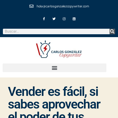
hola@carlosgonzalezcopywriter.com
Vender es fácil, si
sabes aprovechar
el poder de tus