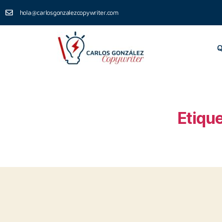
hola@carlosgonzalezcopywriter.com
Q
Etique