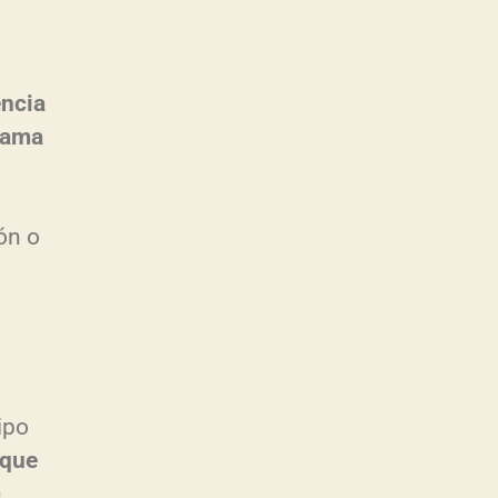
encia
lama
ón o
n
ipo
 que
)