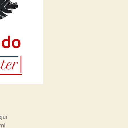
jar
 mi