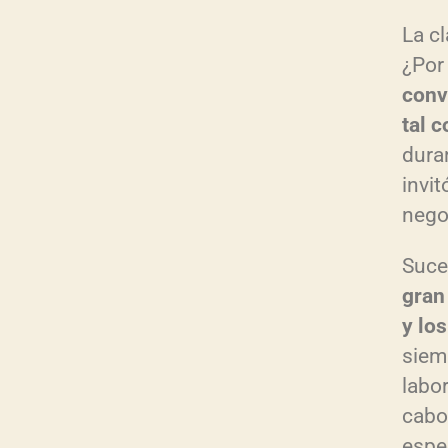
La cl
¿Por
conv
tal 
dura
invit
nego
Suce
gran
y lo
siem
labor
cabo
espe