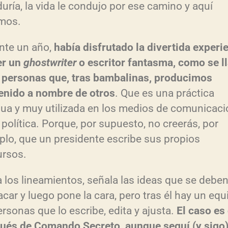
uría, la vida le condujo por ese camino y aquí
mos.
nte un año,
había disfrutado la divertida experi
er un
ghostwriter
o escritor fantasma, como se l
s personas que, tras bambalinas, producimos
enido a nombre de otros
. Que es una práctica
gua y muy utilizada en los medios de comunicaci
 política. Porque, por supuesto, no creerás, por
plo, que un presidente escribe sus propios
ursos.
ja los lineamientos, señala las ideas que se debe
car y luego pone la cara, pero tras él hay un equ
rsonas que lo escribe, edita y ajusta.
El caso es
ués de Comando Secreto, aunque seguí (y sigo