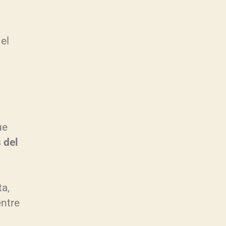
 el
ue
 del
ta,
entre