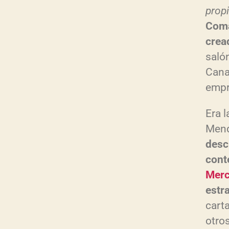
prop
Coma
crea
saló
Cana
empr
Era 
Mend
desc
cont
Merc
estr
carta
otros