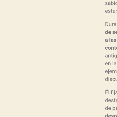
sabid
esta
Dura
de s
a la
cont
anti
en la
ejem
disc
Él fi
desta
de pe
desp