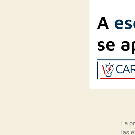
La p
las e