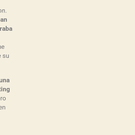
on
.
ban
eraba
me
e su
 una
ting
ero
en