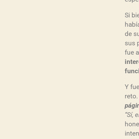
Si b
habí
de s
sus 
fue 
inte
func
Y fu
reto
pági
“Sí,
hone
inten