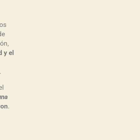
nos
de
ón,
 y el
.
el
una
ron
.