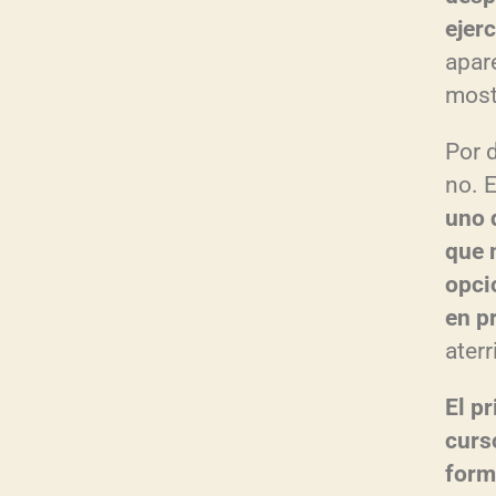
ejerc
apar
most
Por 
no. 
uno 
que 
opci
en p
aterr
El p
cur
form