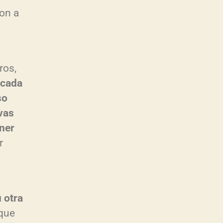
on a
ros,
 cada
so
vas
ner
r
u otra
 que