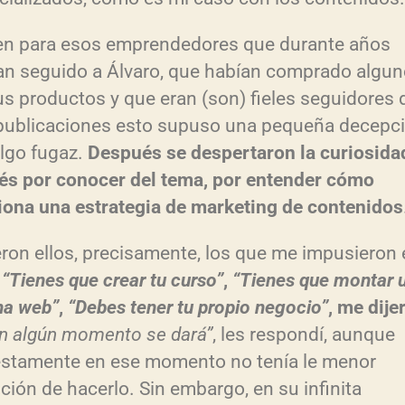
ien para esos emprendedores que durante años
an seguido a Álvaro, que habían comprado algu
us productos y que eran (son) fieles seguidores 
publicaciones esto supuso una pequeña decepci
algo fugaz.
Después se despertaron la curiosidad
rés por conocer del tema, por entender cómo
iona una estrategia de marketing de contenidos
eron ellos, precisamente, los que me impusieron 
.
“Tienes que crear tu curso”
,
“Tienes que montar 
na web”
,
“Debes tener tu propio negocio”
, me dije
 en algún momento se dará”
, les respondí, aunque
stamente en ese momento no tenía le menor
ción de hacerlo. Sin embargo, en su infinita