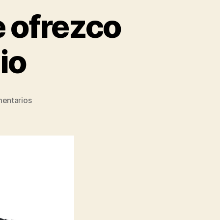
e ofrezco
io
entarios