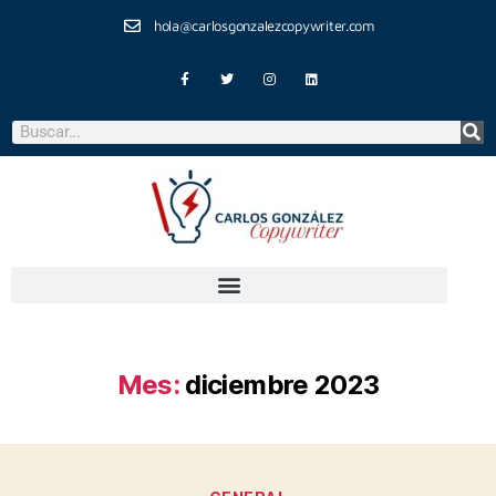
hola@carlosgonzalezcopywriter.com
Mes:
diciembre 2023