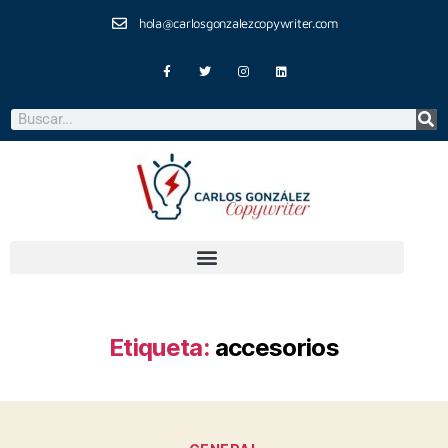
hola@carlosgonzalezcopywriter.com
Etiqueta:
accesorios