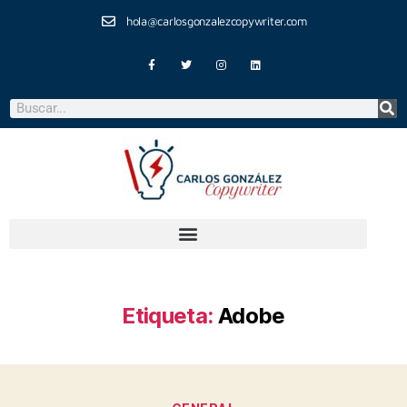
hola@carlosgonzalezcopywriter.com
Etiqueta:
Adobe