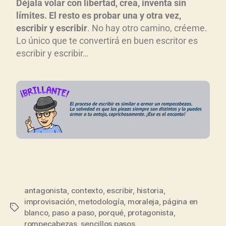
Déjala volar con libertad, crea, inventa sin
límites. El resto es probar una y otra vez,
escribir y escribir
. No hay otro camino, créeme.
Lo único que te convertirá en buen escritor es
escribir y escribir…
antagonista
,
contexto
,
escribir
,
historia
,
improvisación
,
metodología
,
moraleja
,
página en
blanco
,
paso a paso
,
porqué
,
protagonista
,
rompecabezas
,
sencillos pasos