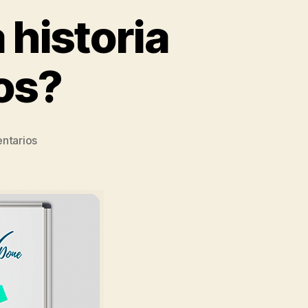
historia
os?
ntarios