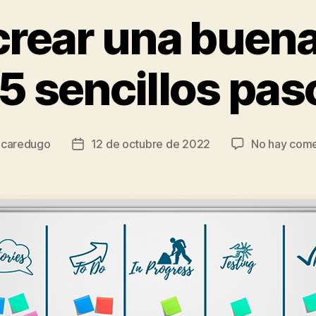
rear una buena 
 5 sencillos pas
r
caredugo
12 de octubre de 2022
No hay come