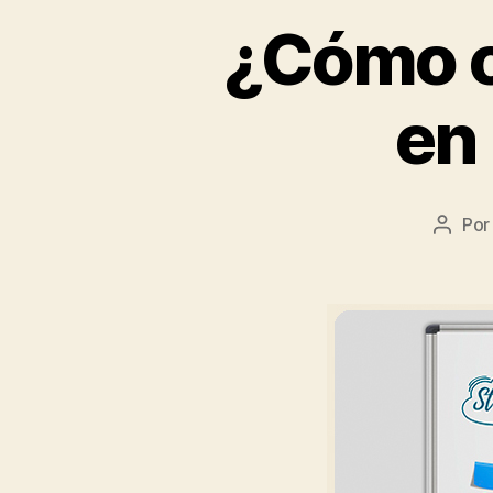
¿Cómo c
en
Po