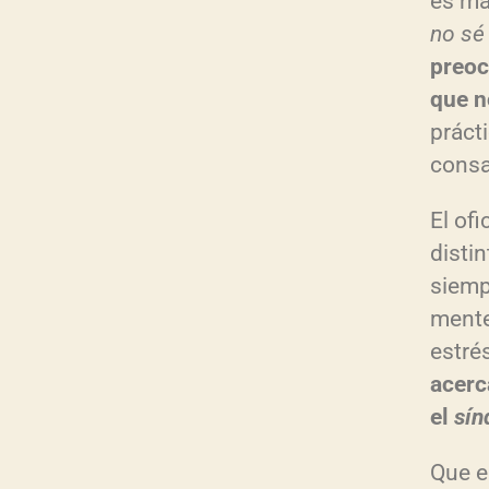
es má
no sé
preo
que n
prácti
consa
El of
distin
siemp
mente
estré
acerc
el
sín
Que e