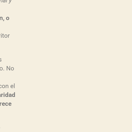
nal y
n, o
itor
s
vo. No
con el
aridad
arece
e