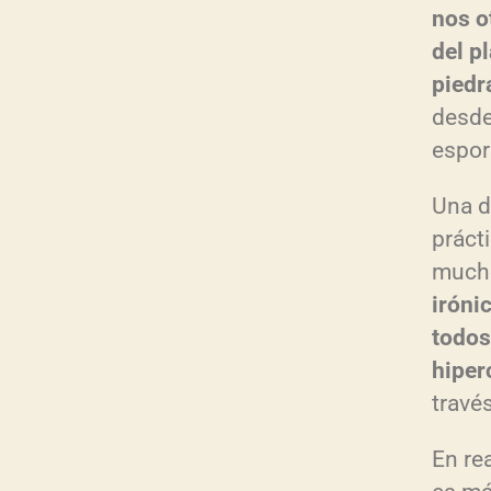
nos o
del p
piedr
desde
espor
Una d
práct
mucho
iróni
todos
hiper
través
En re