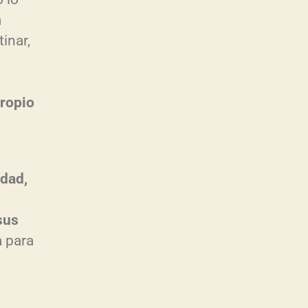
a
inar,
propio
idad,
sus
a para