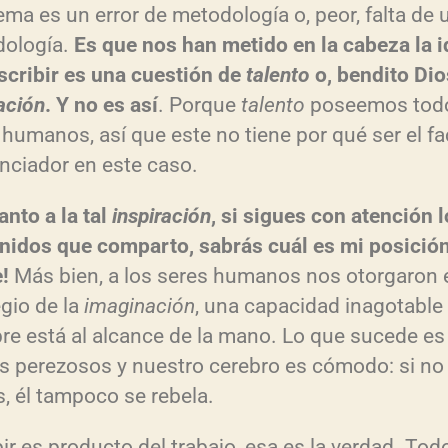
ema es un error de metodología o, peor, falta de 
ología.
Es que nos han metido en la cabeza la 
scribir es una cuestión de
talento
o, bendito Dio
ación
. Y no es así
. Porque
talento
poseemos todo
 humanos, así que este no tiene por qué ser el fa
enciador en este caso.
anto a la tal
inspiración
, si sigues con atención 
nidos que comparto, sabrás cuál es mi posición
!
Más bien, a los seres humanos nos otorgaron 
egio de la
imaginación
, una capacidad inagotable
re está al alcance de la mano. Lo que sucede es
 perezosos y nuestro cerebro es cómodo: si no 
s, él tampoco se rebela.
ir es producto del trabajo, esa es la verdad. Tod