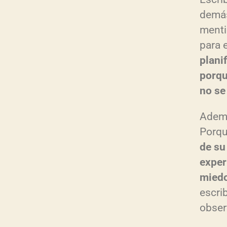
demás
mentir
para 
plani
porqu
no se
Ademá
Porq
de su
exper
mied
escrib
observ