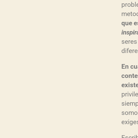
probl
metod
que e
inspir
seres
difer
En cu
conte
existe
privil
siemp
somos
exige
Escrib