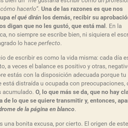
s bien un
“me gustaría escribir como un profesio
 cómo hacerlo”
.
Una de las razones es que nos
cupa
el qué dirán
los demás, recibir su aprobació
os digan que no les gustó, que está mal
. En la
ca, no siempre se escribe bien, ni siquiera el escr
grado lo hace
perfecto
.
icio de escribir es como la vida misma: cada día e
to, a veces el balance es positivo y otras, negati
re estás con la disposición adecuada porque tu
 está distraída u ocupada con preocupaciones, 
s acumulado.
O, lo que más se da, que no hay cl
a de lo que se quiere transmitir y, entonces, ap
drome de la página en blanco
.
s una bonita excusa, por cierto. El origen de est