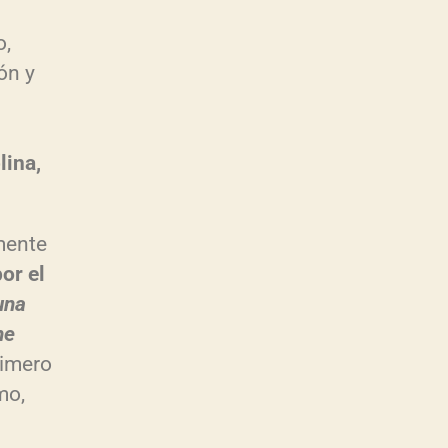
o,
ón y
lina,
mente
or el
una
he
rimero
mo,