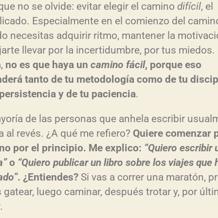
que no se olvide: evitar elegir el camino
difícil
, el
icado. Especialmente en el comienzo del camin
o necesitas adquirir ritmo, mantener la motivaci
jarte llevar por la incertidumbre, por tus miedos.
a,
no es que haya un
camino fácil
, porque eso
derá tanto de tu metodología como de tu discip
 persistencia y de tu paciencia
.
yoría de las personas que anhela escribir usual
a al revés. ¿A qué me refiero?
Quiere comenzar p
 no por el principio. Me explico:
“Quiero escribir 
a”
o
“Quiero publicar un libro sobre los viajes que 
ado”
. ¿Entiendes?
Si vas a correr una maratón, p
 gatear, luego caminar, después trotar y, por últi
.