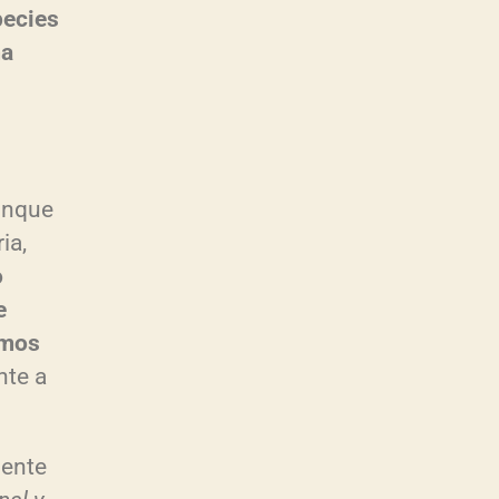
pecies
ma
Aunque
ia,
o
e
amos
te a
gente