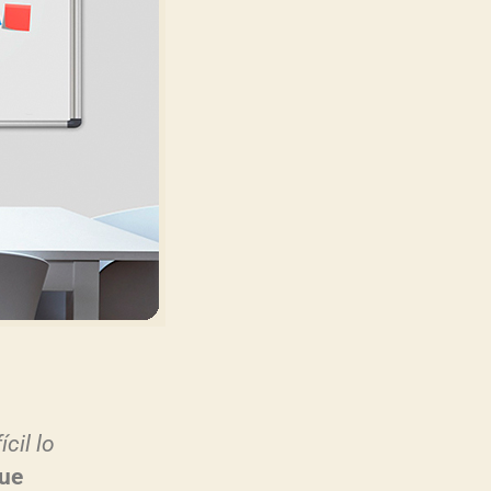
ícil lo
que