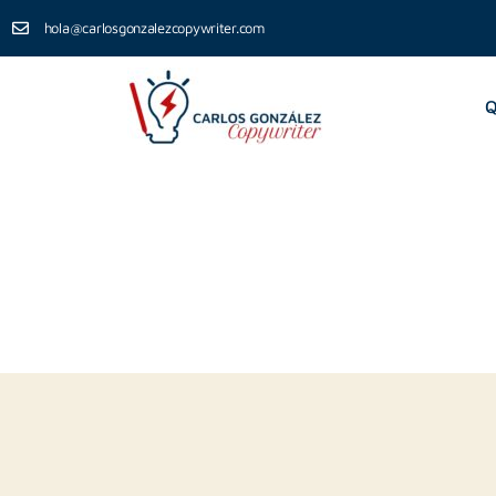
hola@carlosgonzalezcopywriter.com
Q