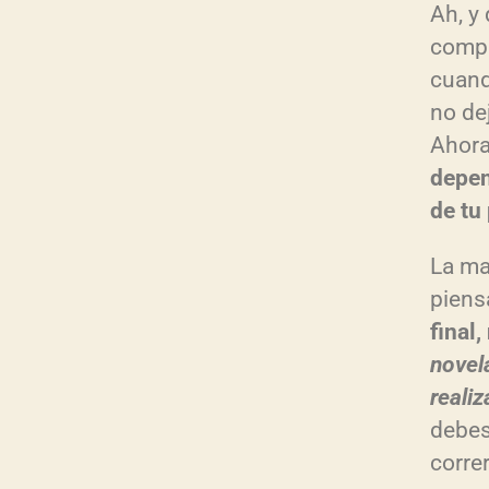
Ah, y 
compl
cuand
no de
Ahor
depen
de tu
La ma
piens
final,
novel
realiz
debes
correr