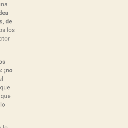
una
idea
s, de
s los
ctor
los
: ¡no
el
 que
 que
lo
o lo