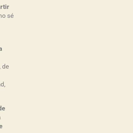
rtir
no sé
a
, de
d,
de
a
e