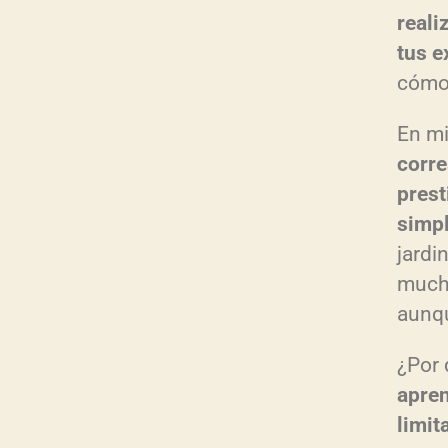
reali
tus e
cómo 
En mi
corre
prest
simp
jardin
mucho
aunqu
¿Por
apren
limit