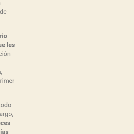
n
 de
rio
ue les
ción
,
primer
 todo
argo,
eces
días