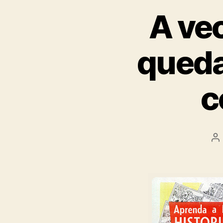
A vec
queda
c