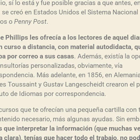
o, sí lo está y fue posible gracias a que antes, e
 se creó en Estados Unidos el Sistema Nacional
eos o
Penny Post
.
e Phillips les ofrecía a los lectores de aquel dia
n curso a distancia, con material autodidacta, q
ba por correo a sus casas
. Además, existía la op
nsultorías personalizadas, obviamente, vía
spondencia. Más adelante, en 1856, en Alemania
es Toussaint y Gustav Langescheidt crearon el 
tuto de Idiomas por correspondencia.
cursos que te ofrecían una pequeña cartilla con
ntenido necesario, más algunas ayudas. Sin emb
s que interpretar la información (que muchas v
a clara), tenías que hacer todo el trabajo, no po