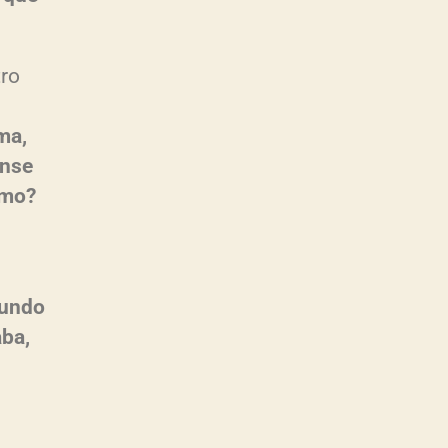
tro
ma,
ense
ómo?
mundo
aba,