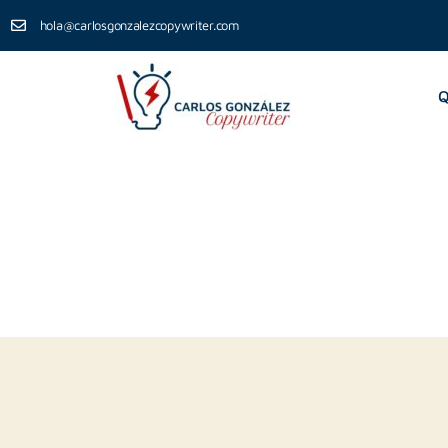
hola@carlosgonzalezcopywriter.com
Q