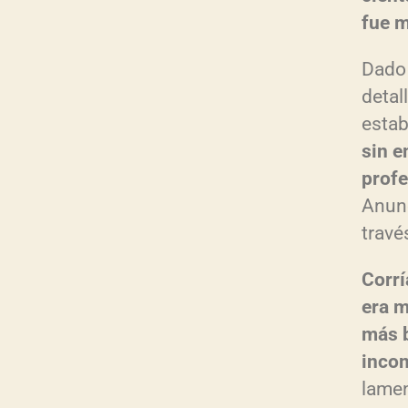
fue m
Dado 
detal
estab
sin e
profe
Anunc
travé
Corrí
era m
más b
inco
lamen