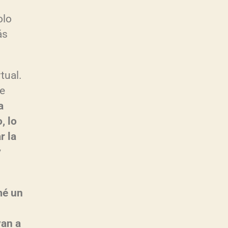
olo
ás
tual.
se
a
, lo
r la
y
mé un
van a