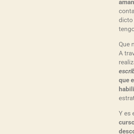
aman 
conta
dicto
teng
Que n
A tra
reali
escrib
que e
habil
estra
Y es 
curso
desco