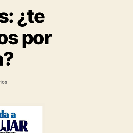
s: ¿te
os por
a?
ios