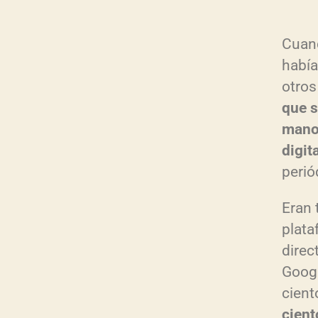
Cuand
había
otros
que s
mano
digit
perió
Eran 
plata
direc
Googl
cient
cient