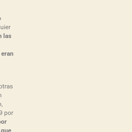
o
quier
 las
 eran
otras
n
,
9 por
por
, que