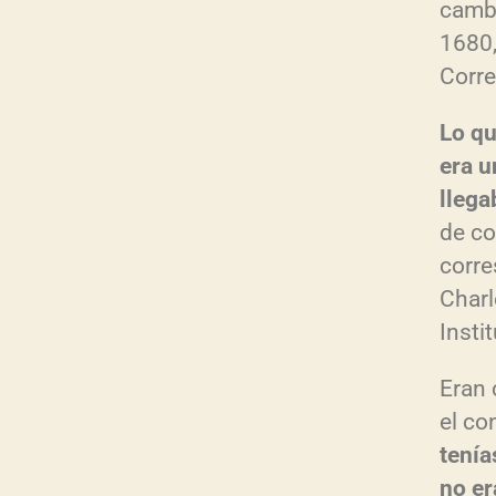
cambi
1680,
Corr
Lo qu
era u
llega
de co
corre
Charl
Insti
Eran 
el co
tenía
no er