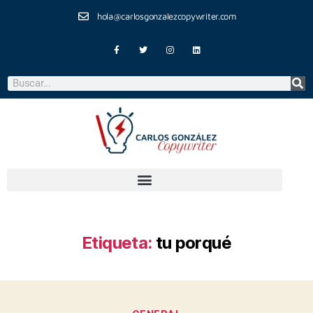
hola@carlosgonzalezcopywriter.com
Etiqueta:
tu porqué