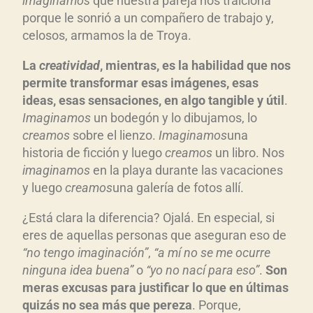
imaginamos
que nuestra pareja nos traiciona
porque le sonrió a un compañero de trabajo y,
celosos, armamos la de Troya.
La
creatividad
, mientras, es la habilidad que nos
permite transformar esas imágenes, esas
ideas, esas sensaciones, en algo tangible y útil
.
Imaginamos
un bodegón y lo dibujamos, lo
creamos
sobre el lienzo.
Imaginamos
una
historia de ficción y luego
creamos
un libro. Nos
imaginamos
en la playa durante las vacaciones
y luego
creamos
una galería de fotos allí.
¿Está clara la diferencia? Ojalá. En especial, si
eres de aquellas personas que aseguran eso de
“no tengo imaginación”
,
“a mí no se me ocurre
ninguna idea buena”
o
“yo no nací para eso”
.
Son
meras excusas para justificar lo que en últimas
quizás no sea más que pereza
. Porque,