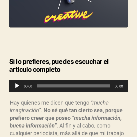
Si lo prefieres, puedes escuchar el
artículo completo
R
00:00
00:00
e
p
Hay quienes me dicen que tengo
“mucha
r
imaginación”
.
No sé qué tan cierto sea, porque
o
prefiero creer que poseo
“mucha información,
d
buena información”
. Al fin y al cabo, como
u
cualquier periodista, más allá de que mi trabajo