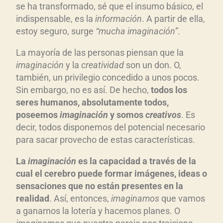
se ha transformado, sé que el insumo básico, el
c
indispensable, es la
información
. A partir de ella,
t
estoy seguro, surge
“mucha imaginación”
.
o
r
La mayoría de las personas piensan que la
d
imaginación
y la
creatividad
son un don. O,
e
también, un privilegio concedido a unos pocos.
a
Sin embargo, no es así. De hecho,
todos los
u
seres humanos, absolutamente todos,
d
poseemos
imaginación
y somos
creativos
. Es
decir, todos disponemos del potencial necesario
i
para sacar provecho de estas características.
o
La
imaginación
es la capacidad a través de la
cual el cerebro puede formar imágenes, ideas o
sensaciones que no están presentes en la
realidad
. Así, entonces,
imaginamos
que vamos
a ganarnos la lotería y hacemos planes. O