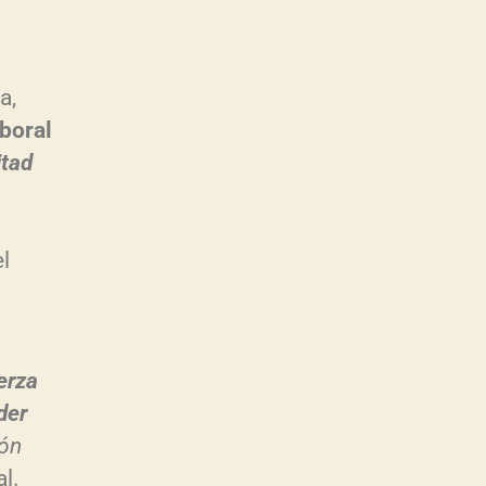
a,
aboral
itad
el
erza
der
ión
l.