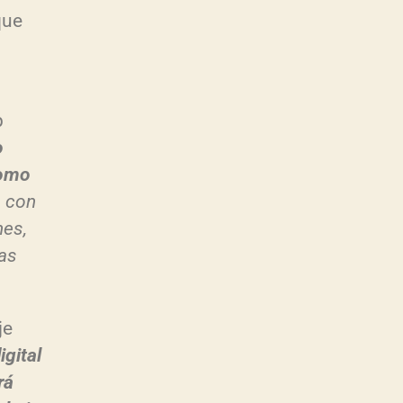
que
p
o
como
o con
nes,
as
je
igital
rá