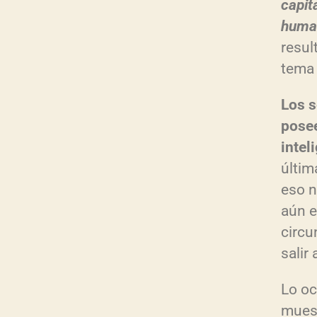
capit
huma
resul
tema 
Los s
pose
intel
últim
eso n
aún e
circu
salir 
Lo oc
muest