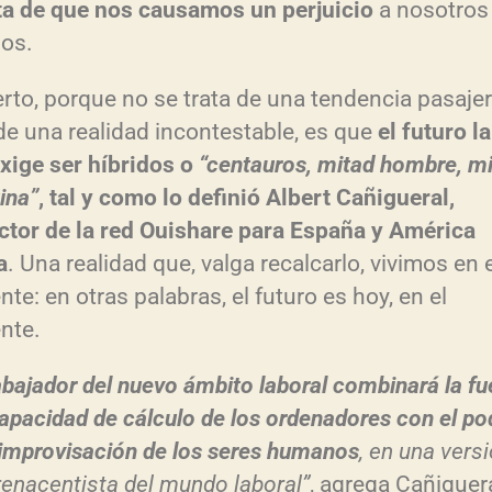
a de que nos causamos un perjuicio
a nosotros
os.
erto, porque no se trata de una tendencia pasajer
de una realidad incontestable, es que
el futuro l
xige ser híbridos o
“centauros, mitad hombre, m
ina”
, tal y como lo definió Albert Cañigueral,
tor de la red Ouishare para España y América
a
. Una realidad que, valga recalcarlo, vivimos en 
nte: en otras palabras, el futuro es hoy, en el
nte.
rabajador del nuevo ámbito laboral combinará la fu
capacidad de cálculo de los ordenadores con el po
 improvisación de los seres humanos
, en una vers
enacentista del mundo laboral”
, agrega Cañiguera