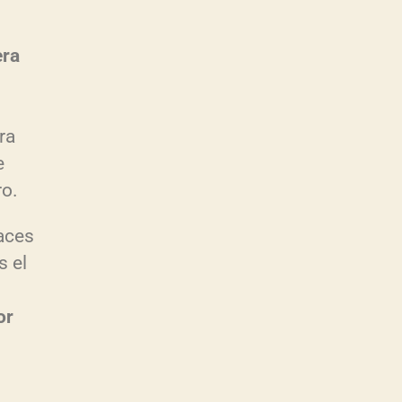
era
ra
e
ro.
paces
s el
or