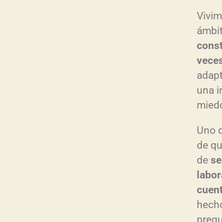
Vivim
ámbit
const
veces
adapt
una 
miedo
Uno d
de qu
de
se
labor
cuent
hecho
pregu