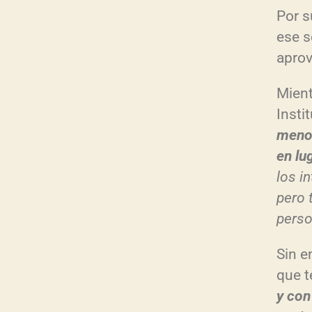
Por s
ese s
aprov
Mient
Insti
menos
en lu
los i
pero 
pers
Sin e
que t
y con