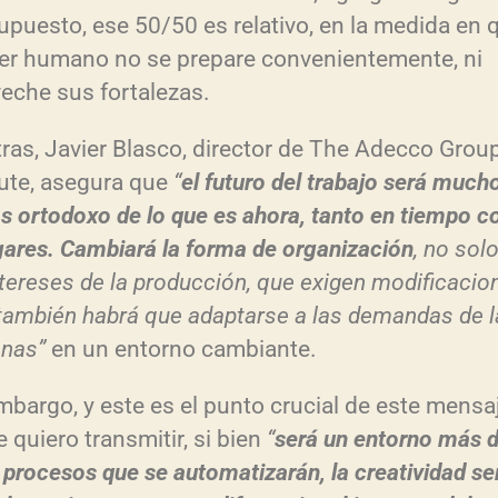
upuesto, ese 50/50 es relativo, en la medida en 
er humano no se prepare convenientemente, ni
eche sus fortalezas.
ras, Javier Blasco, director de The Adecco Grou
tute, asegura que
“
el futuro del trabajo será much
 ortodoxo de lo que es ahora, tanto en tiempo 
gares. Cambiará la forma de organización
, no sol
ntereses de la producción, que exigen modificacio
también habrá que adaptarse a las demandas de l
onas”
en un entorno cambiante.
mbargo, y este es el punto crucial de este mensa
e quiero transmitir, si bien
“
será un entorno más d
 procesos que se automatizarán, la creatividad se