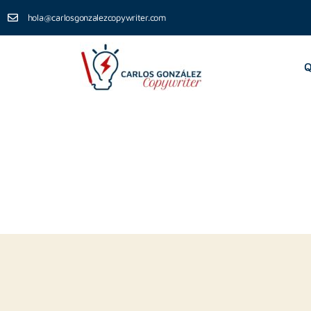
hola@carlosgonzalezcopywriter.com
Q