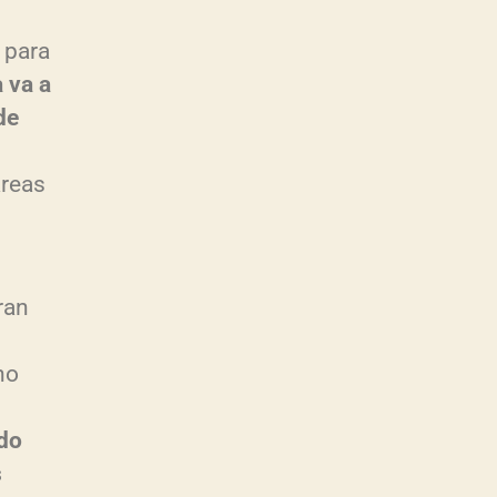
 para
 va a
de
areas
ran
no
do
s