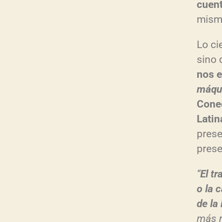
cuent
mism
Lo ci
sino 
nos e
máqu
Conec
Latin
prese
prese
“
El t
o la 
de la
más r