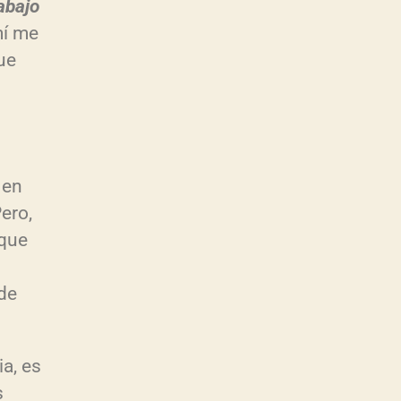
rabajo
mí me
ue
 en
ero,
 que
de
a, es
s