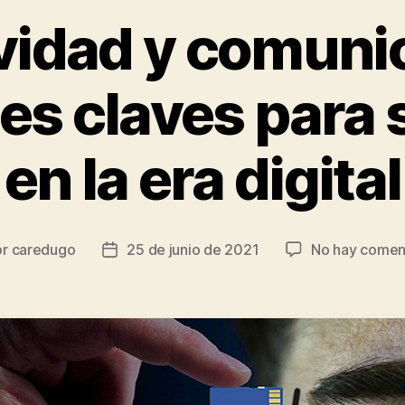
vidad y comuni
es claves para 
en la era digital
or
caredugo
25 de junio de 2021
No hay comen