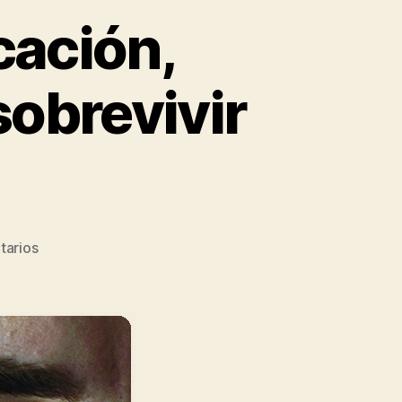
cación,
sobrevivir
tarios