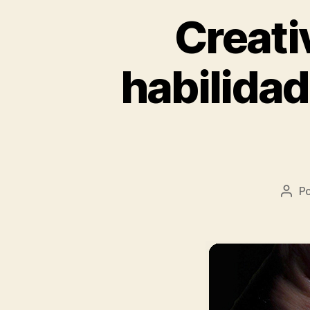
Creati
habilidad
P