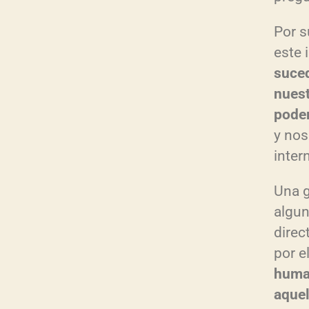
Por s
este 
suced
nuest
poder
y nos
inter
Una g
algun
direc
por e
huma
aquel