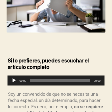
Si lo prefieres, puedes escuchar el
artículo completo
R
00:00
00:00
e
p
Soy un convencido de que no se necesita una
r
fecha especial, un día determinado, para hacer
o
lo correcto. Es decir, por ejemplo,
no se requiere