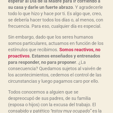
d
esperar al Día de la Madre para ir corriendo a
u
su casa y darle un fuerte abrazo
. Y agradecerle
todo lo que hizo y hace por ti. Es algo que, creo,
c
se debería hacer todos los días o, al menos, con
t
frecuencia. Para eso, cualquier día es especial.
o
r
Sin embargo, dado que los seres humanos
d
somos particulares, actuamos en función de los
e
estímulos que recibimos.
Somos reactivos, no
a
proactivos
. Estamos enseñados y entrenados
u
para responder, no para proponer
. ¿La
d
consecuencia? Quedamos sujetos al vaivén de
los acontecimientos, cedemos el control de las
i
circunstancias y luego pagamos caro por ello.
o
Todos conocemos a alguien que se
despreocupó de sus padres, de su familia
(esposa o hijos) con la excusa del trabajo. El
consabido y patético
“estoy muy ocupado”
es la