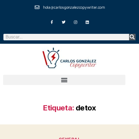
hola@carlosgonzalezcopywriter.com
Etiqueta:
detox