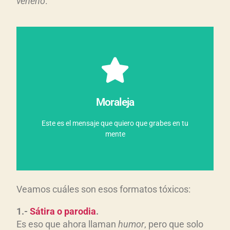
veneno
.
puedes ser parte de la solución.
otro. Por eso, es importante que entiendas que
la ignorancia y la avaricia de las audiencias, por
de intereses políticos y económicos, por un lado, y
Moraleja
El caldo de cultivo de la infoxicación es la mezcla
Este es el mensaje que quiero que grabes en tu
más!
¡Los buenos somos más, muchos
mente
Veamos cuáles son esos formatos tóxicos:
1.-
Sátira o parodia
.
Es eso que ahora llaman
humor
, pero que solo