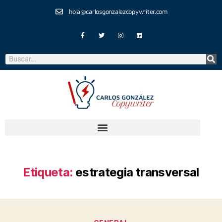
hola@carlosgonzalezcopywriter.com
Etiqueta:
estrategia transversal