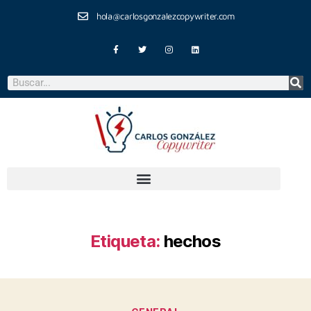
hola@carlosgonzalezcopywriter.com
Etiqueta:
hechos