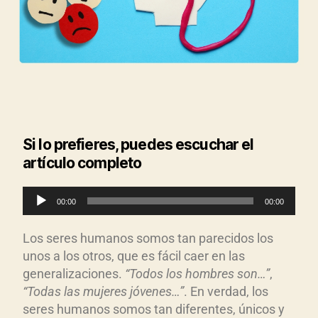
Si lo prefieres, puedes escuchar el
artículo completo
R
00:00
00:00
e
p
Los seres humanos somos tan parecidos los
r
unos a los otros, que es fácil caer en las
o
generalizaciones.
“Todos los hombres son…”
,
d
“Todas las mujeres j
óvenes…”
. En verdad, los
seres humanos somos tan diferentes, únicos y
u