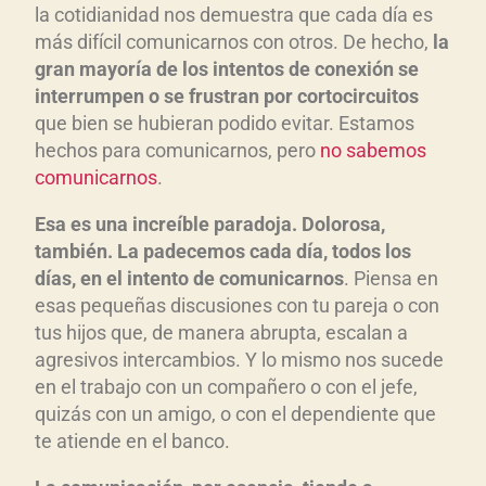
la cotidianidad nos demuestra que cada día es
más difícil comunicarnos con otros. De hecho,
la
gran mayor
ía de los intentos de conexi
ón se
interrumpen o se frustran por cortocircuito
s
que bien se hubieran podido evitar. Estamos
hechos para comunicarnos, pero
no sabemos
comunicarnos
.
Esa es una incre
íble paradoja. Dolorosa,
tambi
én. L
a
padecemos cada d
ía, todos los
d
ías, en el intento de comunicarnos
. Piensa en
esas pequeñas discusiones con tu pareja o con
tus hijos que, de manera abrupta, escalan a
agresivos intercambios. Y lo mismo nos sucede
en el trabajo con un compañero o con el jefe,
quizás con un amigo, o con el dependiente que
te atiende en el banco.