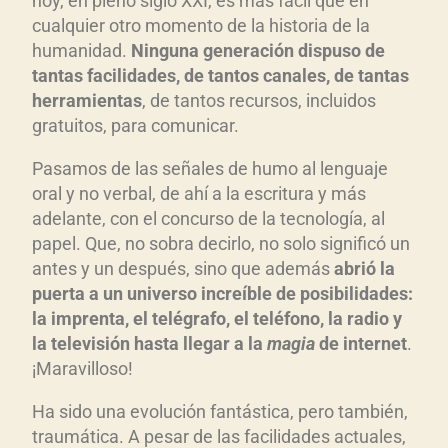
hoy, en pleno siglo XXI, es más fácil que en
cualquier otro momento de la historia de la
humanidad.
Ninguna generaci
ón dispuso de
tantas facilidades, de tantos canales, de tantas
herramientas
, de tantos recursos, incluidos
gratuitos, para comunicar.
Pasamos de las señales de humo al lenguaje
oral y no verbal, de ahí a la escritura y más
adelante, con el concurso de la tecnología, al
papel. Que, no sobra decirlo, no solo significó un
antes y un después, sino que además
abri
ó la
puerta a un universo incre
íble de posibilidades:
la imprenta, el te
l
é
grafo, el te
l
éfono, la radio y
la televisi
ón hasta llegar a la
magia
de internet
.
¡Maravilloso!
Ha sido una evolución fantástica, pero también,
traumática. A pesar de las facilidades actuales,