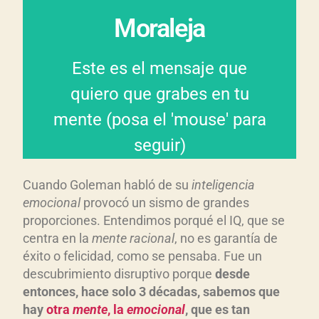
¿Lo mejor? Todos poseemos
Moraleja
asertiva y efectiva con otros.
Este es el mensaje que
comunicarnos de manera
quiero que grabes en tu
estamos en capacidad de
mente (posa el 'mouse' para
gestión de las emociones
seguir)
Solo a través de la adecuada
Cuando Goleman habló de su
inteligencia
emocional
provocó un sismo de grandes
proporciones. Entendimos porqué el IQ, que se
centra en la
mente racional
, no es garantía de
éxito o felicidad, como se pensaba. Fue un
descubrimiento disruptivo porque
desde
entonces, hace solo 3 d
écadas, sabemos que
hay
otra
mente
, la
emocional
, que es tan