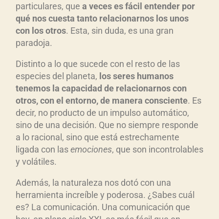
particulares, que
a veces
es f
á
cil
entender por
c
qu
é nos cuesta tanto relacionarnos los unos
t
con los otros
. Esta, sin duda, es una gran
o
paradoja.
r
d
Distinto a lo que sucede con el resto de las
e
especies del planeta,
los seres humanos
a
tenemos la capacidad de relacionarnos con
u
otros, con el entorno, de manera consciente
. Es
decir, no producto de un impulso automático,
d
sino de una decisión. Que no siempre responde
i
a lo racional, sino que está estrechamente
o
ligada con las
emociones
, que son incontrolables
y volátiles.
Además, la naturaleza nos dotó con una
herramienta increíble y poderosa. ¿Sabes cuál
es? La comunicación. Una comunicación que