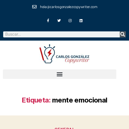
hola@carlosgonzalezcopywriter.com
Etiqueta:
mente emocional