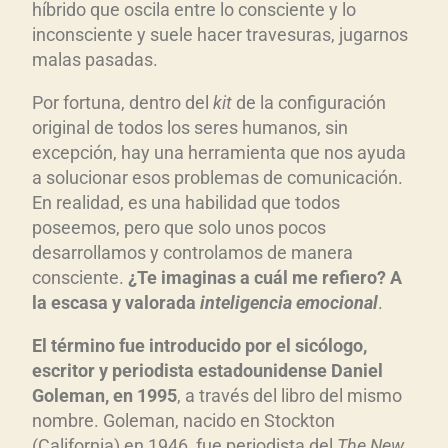
híbrido que oscila entre lo consciente y lo
inconsciente y suele hacer travesuras, jugarnos
malas pasadas.
Por fortuna, dentro del
kit
de la configuración
original de todos los seres humanos, sin
excepción, hay una herramienta que nos ayuda
a solucionar esos problemas de comunicación.
En realidad, es una habilidad que todos
poseemos, pero que solo unos pocos
desarrollamos y controlamos de manera
consciente.
¿Te imaginas a cu
ál me refiero? A
la esca
s
a y valorada
inteligencia emocional
.
El t
érmino fue introducido por el sic
ólogo,
escritor y periodista estadounidense Daniel
Goleman, en 1995
, a través del libro del mismo
nombre. Goleman, nacido en Stockton
(California) en 1946, fue periodista del
The New