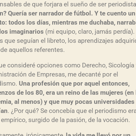
nsables de que forjara el sueño de ser periodist
ón? Quería ser narrador de fútbol. Y te cuento un
to: todos los días, mientras me duchaba, narra
dos imaginarios
(mi equipo, claro, jamás perdía).
s que seguían el libreto, los aprendizajes adquir
 de aquellos referentes.
e consideré opciones como Derecho, Sicología 
istración de Empresas, me decanté por el
dismo.
Una profesión que por aquel entonces,
nzos de los 80, era un reino de las mujeres (en 
mia, al menos) y que muy pocas universidades
ían
. ¿Por qué? Se concebía que el periodismo er
 empírico, surgido de la pasión, de la vocación.
samente, irónicamente,
la vida me llevó por un