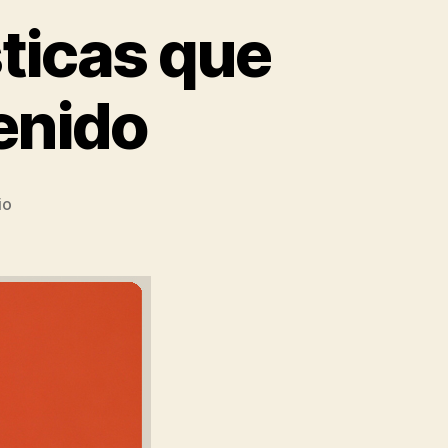
sticas que
enido
io