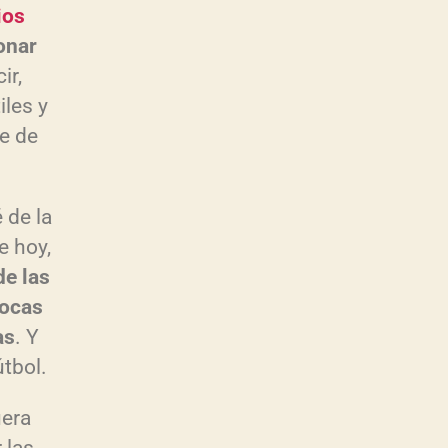
ios
onar
ir,
iles y
e de
 de la
e hoy,
de las
pocas
as
. Y
útbol.
uera