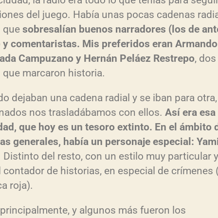
ciudad, la radio era todo lo que tenías para seguir
ones del juego. Había unas pocas cadenas radi
s que
sobresalían buenos narradores (los de ant
) y comentaristas. Mis preferidos eran Armando
ada Campuzano y Hernán Peláez Restrepo
, dos
 que marcaron historia.
o dejaban una cadena radial y se iban para otra,
onados nos trasladábamos con ellos.
Así era esa
idad, que hoy es un tesoro extinto. En el ámbito 
ias generales, había un personaje especial: Yam
. Distinto del resto, con un estilo muy particular 
l contador de historias, en especial de crímenes (
a roja).
, principalmente, y algunos más fueron los