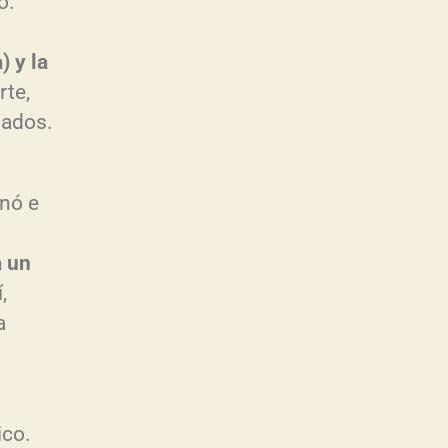
o.
 y la
rte,
nados.
onó e
a un
,
a
ico.