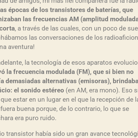
dad de amigos, mi más fiel compañera fue la radi
las épocas de los transistores de baterías, que
nizaban las frecuencias AM (amplitud modulada)
corta
, a través de las cuales, con un poco de sue
hábamos las conversaciones de los radioaficio
una aventura!
delante, la tecnología de esos aparatos evoluci
yó la frecuencia modulada (FM), que si bien no
ía demasiadas alternativas (emisoras), brindab
icio: el sonido estéreo
(en AM, era mono). Eso sí
 que estar en un lugar en el que la recepción de l
 fuera buena porque, de lo contrario, lo que se
hara era puro ruido.
dio transistor había sido un gran avance tecnológ