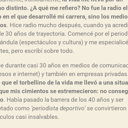
o distinto. ¿A qué me refiero? No fue la radio el
 en el que desarrollé mi carrera, sino los medi
tos
. Hice radio mucho después, cuando ya acred
e 30 años de trayectoria. Comencé por el perio
rándula (espectáculos y cultura) y me especialic
tes, pero escribí sobre todo.
ce durante casi 30 años en medios de comunica
esos e internet) y también en empresas privadas
 que el torbellino de la vida me llevó a una situ
 que mis cimientos se estremecieron: no conseg
jo
. Había pasado la barrera de los 40 años y ser
uetado como
‘periodista deportivo’
se convirtieron
culos casi insalvables.