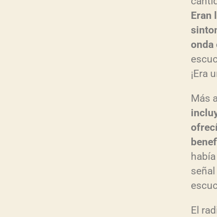
canti
Eran 
sinto
onda 
escuc
¡Era 
Más a
inclu
ofrec
benef
había
señal
escuc
El ra