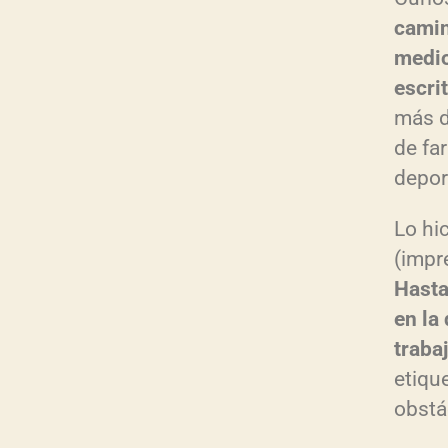
camin
medio
escri
más d
de fa
depor
Lo hi
(impr
Hasta
en la
traba
etiq
obstá