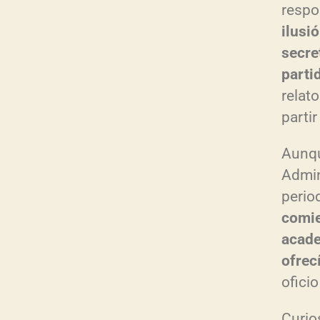
respo
ilusi
secre
parti
relato
partir
Aunqu
Admin
perio
comie
acade
ofrec
oficio
Curio