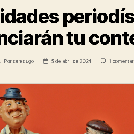
idades periodí
nciarán tu cont
Por
caredugo
5 de abril de 2024
1 comentar