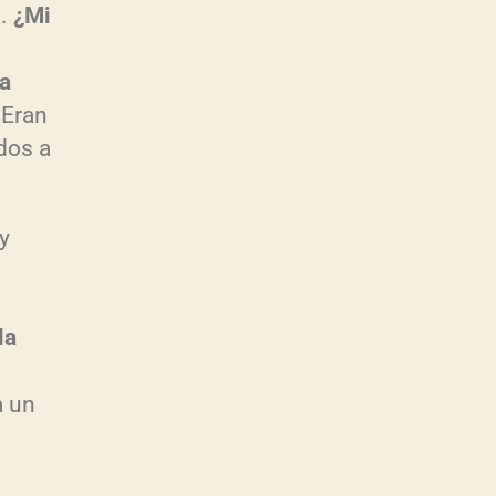
a.
¿Mi
ba
 Eran
idos a
y
la
a un