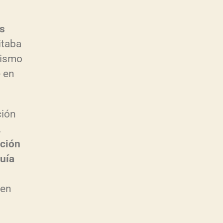
os
itaba
dismo
é en
ción
.
ación
uía
 en