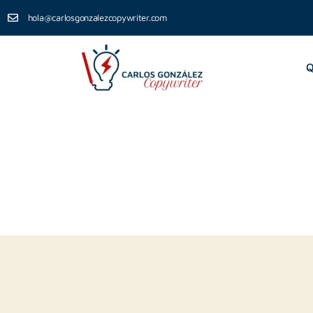
hola@carlosgonzalezcopywriter.com
Q