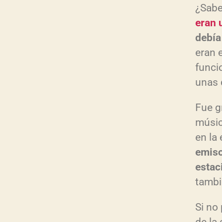
¿Sabe
eran 
debía
eran 
funci
unas 
Fue g
músic
en la 
emiso
estac
tambi
Si no 