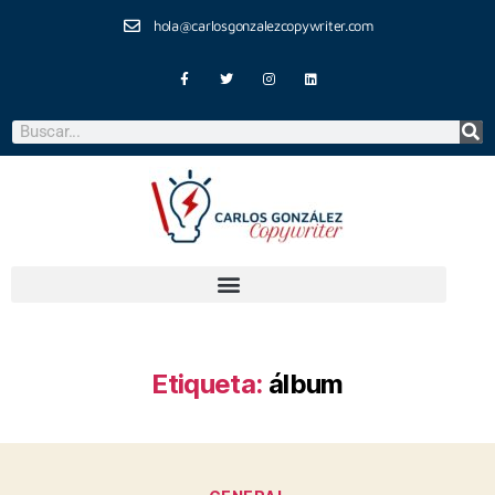
hola@carlosgonzalezcopywriter.com
Etiqueta:
álbum