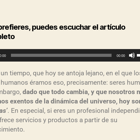
 prefieres, puedes escuchar el artículo
leto
0:00
00:00
t
un tiempo, que hoy se antoja lejano, en el que lo
i
 humanos éramos eso, precisamente: seres hu
l
mbargo,
dado que todo cambia, y que nosotros 
i
os exentos de la dinámica del universo, hoy s
z
as’
. En especial, si eres un profesional independ
frece servicios y productos a partir de su
l
imiento.