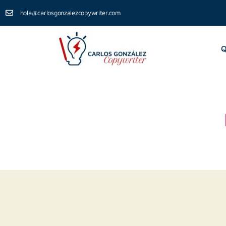
hola@carlosgonzalezcopywriter.com
Q