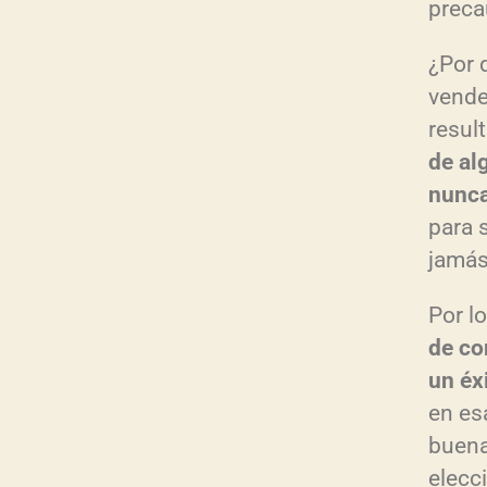
preca
¿Por 
vend
resul
de al
nunca
para 
jamás
Por l
de co
un éx
en es
buena
elecc