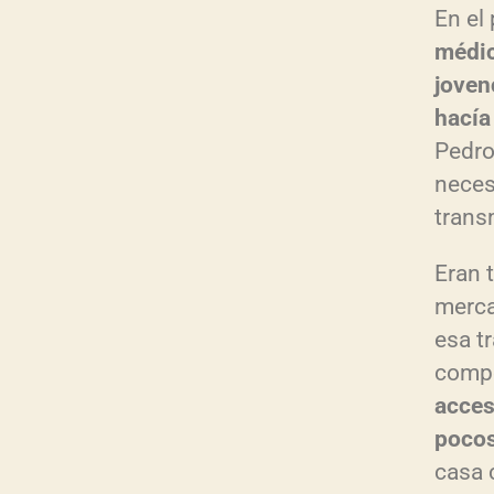
o
En el 
r
médic
d
joven
e
hacía
a
Pedro
u
neces
d
trans
i
Eran 
o
merca
esa t
compe
acces
pocos
casa 