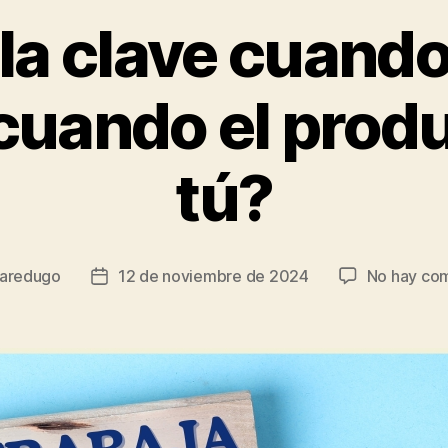
 la clave cuando
 cuando el prod
tú?
aredugo
12 de noviembre de 2024
No hay com