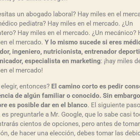
r
sitas un abogado laboral? Hay miles en el merc
édico pediatra? Hay miles en el mercado. ¿Un
ntero? Hay miles en el mercado. ¿Un mecánico? 
 en el mercado.
Y lo mismo sucede si eres médi
dor, ingeniero, nutricionista, entrenador deport
icador, especialista en marketing
: ¡hay miles d
t
 en el mercado!
 elegir, entonces?
El camino corto es pedir conse
r
encia de algún familiar o conocido. Sin embargo
re es posible dar en el blanco
. El siguiente paso
, es preguntarle a Mr. Google, que lo sabe casi to
i
trarás cientos de opciones, pero antes de toma
s
ión, de hacer una elección, debes tomar las debi