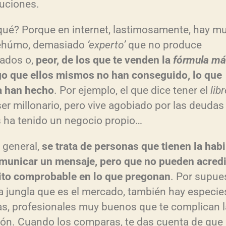
uciones.
i
qué? Porque en internet, lastimosamente, hay m
ehúmo, demasiado
‘experto’
que no produce
i
tados o,
peor, de los que te venden la
fórmula má
r
go que ellos mismos no han conseguido, lo que
 han hecho
. Por ejemplo, el que dice tener el
lib
ser millonario, pero vive agobiado por las deudas
l
 ha tenido un negocio propio…
v
o general,
se trata de personas que tienen la habi
l
municar un mensaje, pero que no pueden acredi
ito comprobable en lo que pregonan
. Por supue
a jungla que es el mercado, también hay especie
s, profesionales muy buenos que te complican l
ión. Cuando los comparas, te das cuenta de que