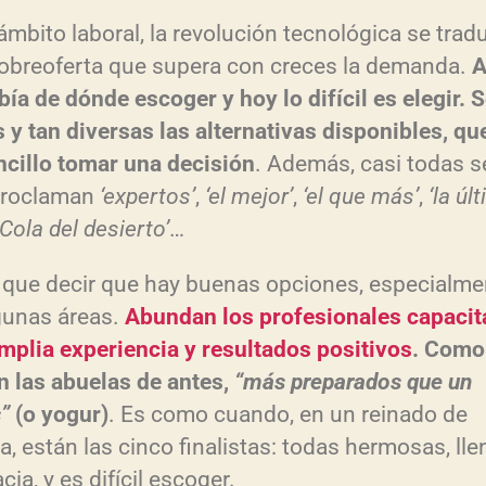
 ámbito laboral, la revolución tecnológica se trad
r
obreoferta que supera con creces la demanda.
A
r
bía de dónde escoger y hoy lo difícil es elegir. 
i
s y tan diversas las alternativas disponibles, qu
ncillo tomar una decisión
. Además, casi todas s
proclaman
‘expertos’
,
‘el mejor’
,
‘el que más’
,
‘la úl
/
Cola del desierto’
…
 que decir que hay buenas opciones, especialme
gunas áreas.
Abundan los profesionales capacit
mplia experiencia y resultados positivos
. Como
j
n las abuelas de antes,
“más preparados que un
”
(o yogur)
. Es como cuando, en un reinado de
a, están las cinco finalistas: todas hermosas, ll
cia, y es difícil escoger.