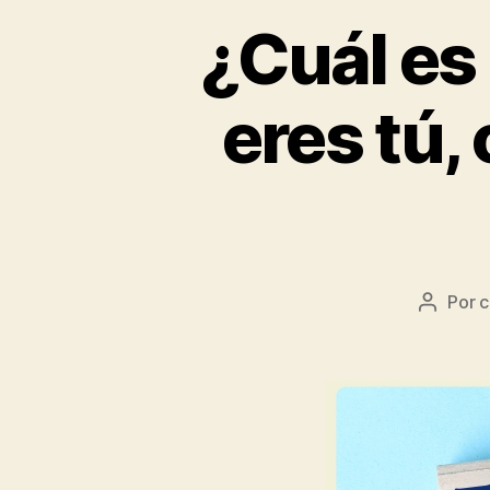
¿Cuál es
eres tú,
Por
c