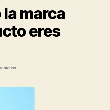
 la marca
ucto eres
entarios