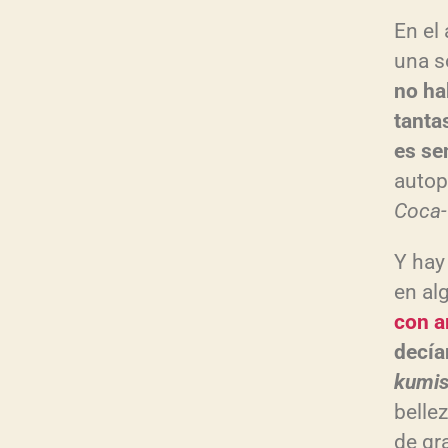
En el
una s
no ha
tanta
es se
auto
Coca-
Y hay
en al
con a
decía
kumis
bellez
de gra