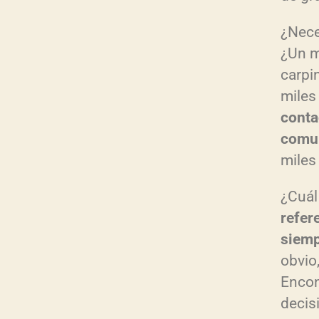
¿Nece
¿Un m
carpi
miles
conta
comun
miles
¿Cuál
refer
siemp
obvio
Encon
decis