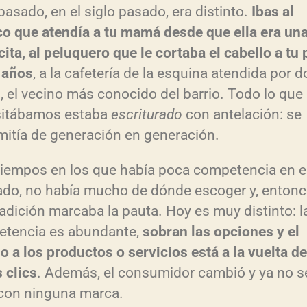
s
pasado, en el siglo pasado, era distinto.
Ibas al
t
o que atendía a tu mamá desde que ella era un
cita, al peluquero que le cortaba el cabello a tu
c
 años
, a la cafetería de la esquina atendida por 
l
, el vecino más conocido del barrio. Todo lo que
itábamos estaba
escriturado
con antelación: se
s
mitía de generación en generación.
tiempos en los que había poca competencia en e
do, no había mucho de dónde escoger y, entonc
f
radición marcaba la pauta. Hoy es muy distinto: l
l
tencia es abundante,
sobran las opciones y el
o a los productos o servicios está a la vuelta d
c
 clics
. Además, el consumidor cambió y ya no s
con ninguna marca.