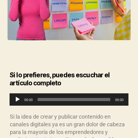
Si lo prefieres, puedes escuchar el
artículo completo
R
00:00
00:00
e
p
Si la idea de crear y publicar contenido en
r
canales digitales ya es un gran dolor de cabeza
o
para la mayoría de los emprendedores y