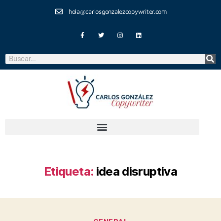
hola@carlosgonzalezcopywriter.com
Etiqueta:
idea disruptiva