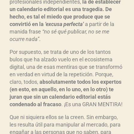
d
profesionales independientes,
la de establecer
u
un calendario editorial es una tragedia. De
c
hecho, es tal el miedo que produce que se
convirtió en la
‘excusa perfecta’
a partir de la
t
manida frase
“no sé qué publicar, no se me
o
ocurre nada”
.
r
d
Por supuesto, se trata de uno de los tantos
e
bulos que ha alzado vuelo en el ecosistema
a
digital, una de esas mentiras que se transformó
u
en verdad en virtud de la repetición. Porque,
d
claro, todos,
absolutamente todos los expertos
i
(en esto, en aquello, en lo uno, en lo otro) te
juran que sin un calendario editorial estás
o
condenado al fracaso
. ¡Es una GRAN MENTIRA!
Que ni siquiera ellos se la creen. Sin embargo,
les resulta útil para manipular al mercado, para
engañar a las personas que no saben, para