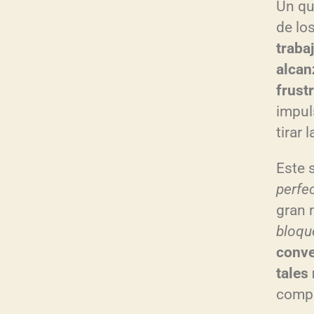
Un qu
de lo
traba
alcan
frust
impul
tirar 
Este 
perfe
gran 
bloqu
conve
tales
compl