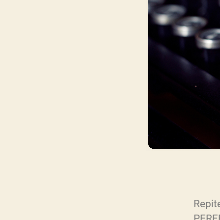
Repit
PERF