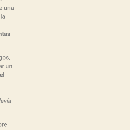
e una
la
ntas
gos,
ar un
el
a
avía
bre