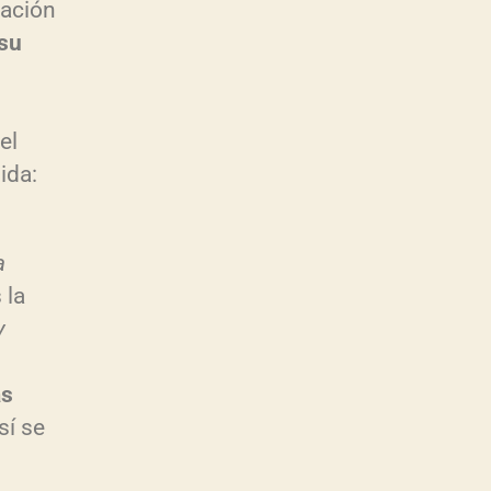
nación
su
el
ida:
a
 la
y
as
sí se