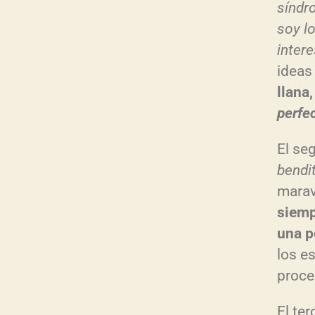
síndr
soy l
intere
ideas
llana
perfe
El se
bendi
marav
siemp
una p
los e
proce
El ter