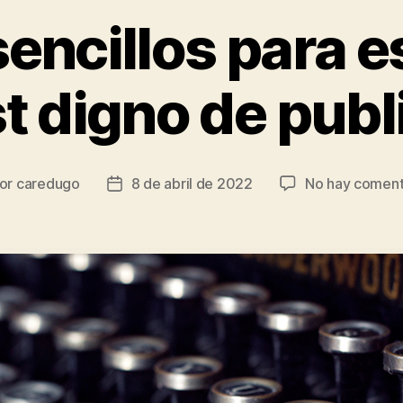
encillos para e
t digno de publ
or
caredugo
8 de abril de 2022
No hay coment