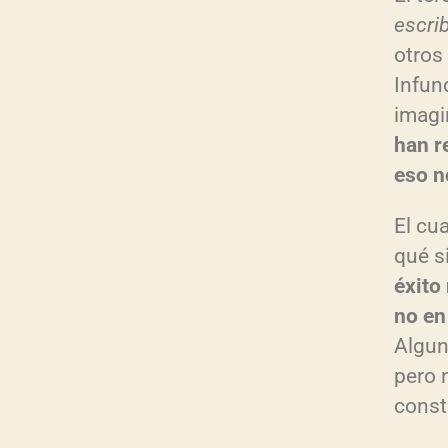
escri
otros
Infun
imagi
han r
eso n
El cu
qué s
éxito 
no en
Algun
pero n
const