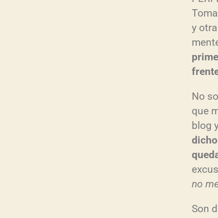
Toma 
y otr
mente,
prime
frent
No so
que m
blog 
dicho
queda
excus
no me
Son d