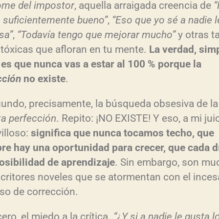
ome del impostor
, aquella arraigada creencia de
o suficientemente bueno”
,
“Eso que yo sé a nadie l
sa”
,
“Todavía tengo que mejorar mucho”
y otras t
 tóxicas que afloran en tu mente.
La verdad, sim
, es que nunca vas a estar al 100 % porque la
cción
no existe
.
gundo, precisamente, la búsqueda obsesiva de la
ta perfección
. Repito: ¡NO EXISTE! Y eso, a mi juic
illoso:
significa que nunca tocamos techo, que
re hay una oportunidad para crecer, que cada d
osibilidad de aprendizaje
. Sin embargo, son mu
scritores noveles que se atormentan con el ince
so de corrección.
cero, el miedo a la crítica.
“¿Y si a nadie le gusta l