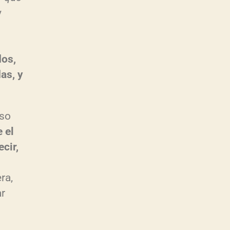
y
dos,
as, y
Eso
 el
ecir,
ra,
ar