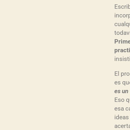
Escri
incor
cualq
todav
Prime
pract
insist
El pr
es q
es un 
Eso q
esa c
ideas
acert