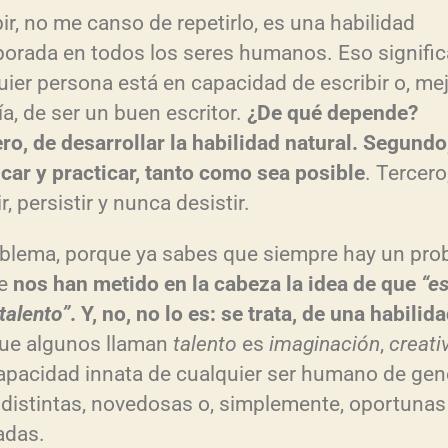
bir, no me canso de repetirlo, es una habilidad
porada en todos los seres humanos. Eso signifi
uier persona está en capacidad de escribir o, me
ía, de ser un buen escritor.
¿De qué depende?
ro, de desarrollar la habilidad natural. Segundo
icar y practicar, tanto como sea posible
. Tercero
ir, persistir y nunca desistir.
oblema, porque ya sabes que siempre hay un pro
ue
nos han metido en la cabeza la idea de que
“es
talento”
. Y, no, no lo es: se trata, de una habilid
ue algunos llaman
talento
es
imaginación
,
creati
apacidad innata de cualquier ser humano de gen
 distintas, novedosas o, simplemente, oportunas
adas.