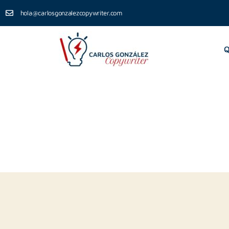
hola@carlosgonzalezcopywriter.com
Q