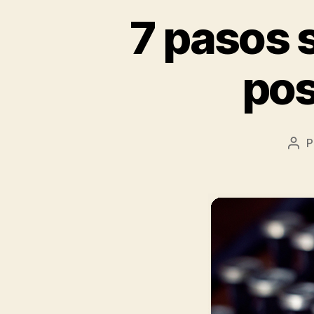
7 pasos s
pos
P