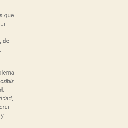
ca que
jor
, de
,
blema,
cribir
ad
.
vidad
,
erar
 y