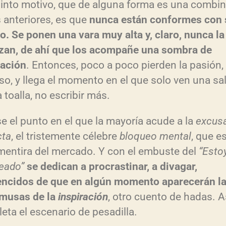
into motivo, que de alguna forma es una combi
s anteriores, es que
nunca están conformes con 
jo. Se ponen una vara muy alta y, claro, nunca la
zan, de ahí que los acompañe una sombra de
ración
. Entonces, poco a poco pierden la pasión, 
so, y llega el momento en el que solo ven una sal
la toalla, no escribir más.
se el punto en el que la mayoría acude a la
excus
cta
, el tristemente célebre
bloqueo mental
, que es
mentira del mercado. Y con el embuste del
“Esto
eado”
se dedican a procrastinar, a divagar,
ncidos de que en algún momento aparecerán l
 musas de la
inspiración
, otro cuento de hadas. A
eta el escenario de pesadilla.