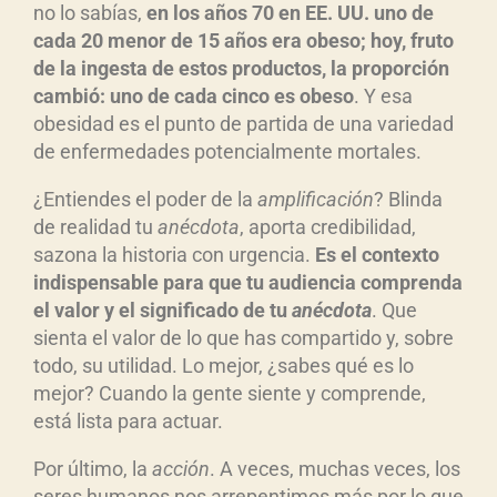
no lo sabías,
en los años 70 en EE. UU. uno de
cada 20 menor de 15 años era obeso; hoy, fruto
de la ingesta de estos productos, la proporci
ón
cambi
ó: uno de cada cinco es obeso
. Y esa
obesidad es el punto de partida de una variedad
de enfermedades potencialmente mortales.
¿Entiendes el poder de la
amplificaci
ón
? Blinda
de realidad tu
an
écdota
, aporta credibilidad,
sazona la historia con urgencia.
Es el contexto
indispensable para que tu audiencia comprenda
el valor y el significado de tu
an
écdota
. Que
sienta el valor de lo que has compartido y, sobre
todo, su utilidad. Lo mejor, ¿sabes qué es lo
mejor? Cuando la gente siente y comprende,
está lista para actuar.
Por último, la
acci
ón
. A veces, muchas veces, los
seres humanos nos arrepentimos más por lo que