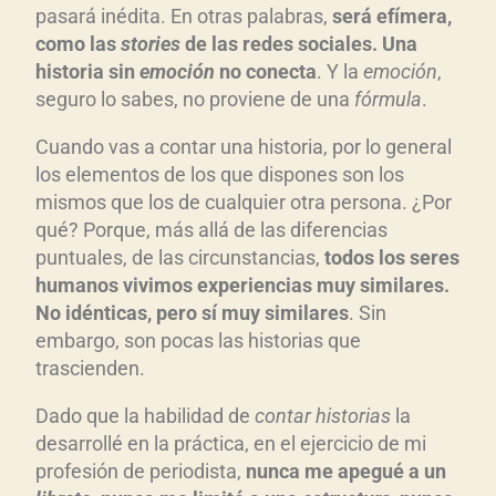
pasará inédita. En otras palabras,
ser
á ef
ímera,
como las
stories
de las redes sociales. Una
historia sin
emoci
ón
no conecta
. Y la
emoci
ón
,
seguro lo sabes, no proviene de una
f
órmula
.
Cuando vas a contar una historia, por lo general
los elementos de los que dispones son los
mismos que los de cualquier otra persona. ¿Por
qué? Porque, más allá de las diferencias
puntuales, de las circunstancias,
todos los seres
humanos vivimos experiencias muy similares.
No id
énticas, pero s
í muy similares
. Sin
embargo, son pocas las historias que
trascienden.
Dado que la habilidad de
contar historias
la
desarrollé en la práctica, en el ejercicio de mi
profesión de periodista,
nunca me apegu
é a un