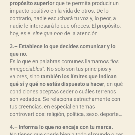
prop
ósito superior
que te permita producir un
impacto positivo en la vida de otros. De lo
contrario, nadie escuchará tu voz y, lo peor, a
nadie le interesará lo que ofreces. El propósito,
hoy, es el
sine qua non
de la atención.
3
.
–
Establece l
o que decides comunicar y lo
que no
.
Es lo que en palabras comunes llamamos
“los
innegociables”
. No solo son tus principios y
valores, sino
tambi
én los l
ímites que indican
qu
é s
í y qu
é no est
á
s dispuesto a hacer
, en qué
condiciones aceptas ceder o cuáles terrenos
son vedados. Se relaciona estrechamente con
tus creencias, en especial en temas
controvertidos: religión, política, sexo, deporte…
4
.
–
Informa l
o que no encaja con tu marca
.
No tienes que caerle bien a todo el mundo o ser