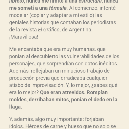
libreto
, nunca me limit
é a una
estructura
, nunca
me somet
í a una
f
órmula
. Al comienzo, intenté
modelar (copiar y adaptar a mi estilo) las
geniales historias que contaban los periodistas
de la revista
El Gr
áfico
, de Argentina.
¡Maravillosa!
Me encantaba que era muy humanas, que
ponían al descubierto las vulnerabilidades de los
personajes, que sorprendían con datos inéditos.
Además, reflejaban un minucioso trabajo de
producción previa que erradicaba cualquier
atisbo de improvisación. Y, lo mejor, ¿sabes qué
era lo mejor?
Que eran atrevidos. Romp
ían
moldes, derribaban mitos, pon
ían el dedo en la
llag
a
.
Y, además, algo muy importante: forjaban
ídolos. Héroes de carne y hueso que no solo se