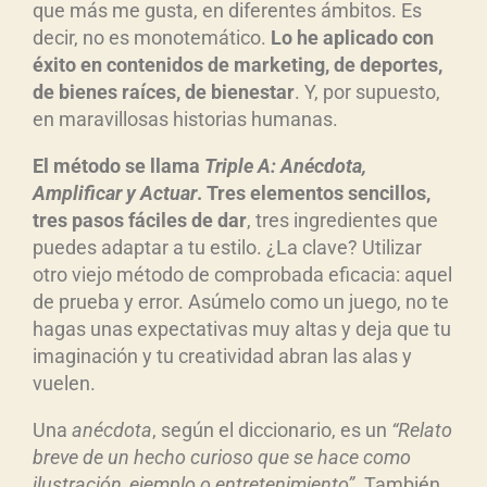
que más me gusta, en diferentes ámbitos. Es
decir, no es monotemático.
Lo he aplicado con
éxito
en contenidos de marketing, de deportes,
de bienes ra
íces, de bienestar
. Y, por supuesto,
en maravillosas historias humanas.
El m
étodo se llama
Triple A: An
écdota,
Amplificar y Actuar
. Tres elementos sencillos,
tres pasos f
áciles de dar
, tres ingredientes que
puedes adaptar a tu estilo. ¿La clave? Utilizar
otro viejo método de comprobada eficacia: aquel
de prueba y error. Asúmelo como un juego, no te
hagas unas expectativas muy altas y deja que tu
imaginación y tu creatividad abran las alas y
vuelen.
Una
an
écdota
, según el diccionario, es un
“
Relato
breve de un hecho curioso que se hace como
ilustración, ejemplo o entretenimiento”
. También,