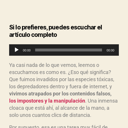
Si lo prefieres, puedes escuchar el
artículo completo
R
00:00
00:00
e
p
Ya casi nada de lo que vemos, leemos o
r
escuchamos es como es. ¿Eso qué significa?
o
Que fuimos invadidos por las especies tóxicas,
d
los depredadores dentro y fuera de internet, y
vivimos atrapados por los contenidos falsos,
u
los impostores y la manipulaci
ón
. Una inmensa
c
cloaca que está ahí, al alcance de la mano, a
t
solo unos cuantos clics de distancia.
o
r
Por supuesto, esa es una tarea muy fácil de