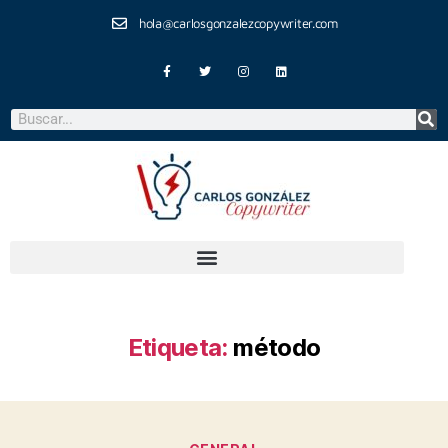
hola@carlosgonzalezcopywriter.com
Etiqueta:
método