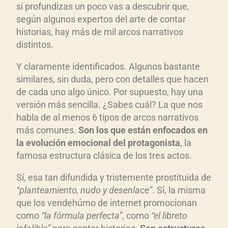
si profundizas un poco vas a descubrir que,
c
según algunos expertos del arte de contar
t
historias, hay más de mil arcos narrativos
o
distintos.
r
d
Y claramente identificados. Algunos bastante
e
similares, sin duda, pero con detalles que hacen
a
de cada uno algo único. Por supuesto, hay una
u
versión más sencilla. ¿Sabes cuál? La que nos
habla de al menos 6 tipos de arcos narrativos
d
más comunes.
Son los que est
án enfocados en
i
la evoluci
ón emocional del protagonista
, la
o
famosa estructura clásica de los tres actos.
Sí, esa tan difundida y tristemente prostituida de
“planteamiento, nudo y desenlace”
. Sí, la misma
que los vendehúmo de internet promocionan
como
“la f
órmula perfecta”
, como
“el libreto