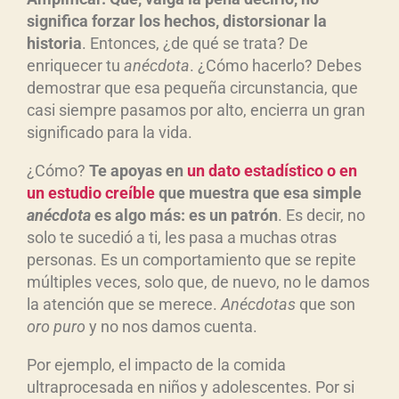
significa forzar los hechos, distorsionar la
historia
. Entonces, ¿de qué se trata? De
enriquecer tu
an
écdota
. ¿Cómo hacerlo? Debes
demostrar que esa pequeña circunstancia, que
casi siempre pasamos por alto, encierra un gran
significado para la vida.
¿Cómo?
Te apoyas en
un dato estad
ístico o en
un estudio cre
íble
que muestra que esa simple
an
écdota
es algo m
ás: es un patr
ón
. Es decir, no
solo te sucedió a ti, les pasa a muchas otras
personas. Es un comportamiento que se repite
múltiples veces, solo que, de nuevo, no le damos
la atención que se merece.
An
écdotas
que son
oro puro
y no nos damos cuenta.
Por ejemplo, el impacto de la comida
ultraprocesada en niños y adolescentes. Por si