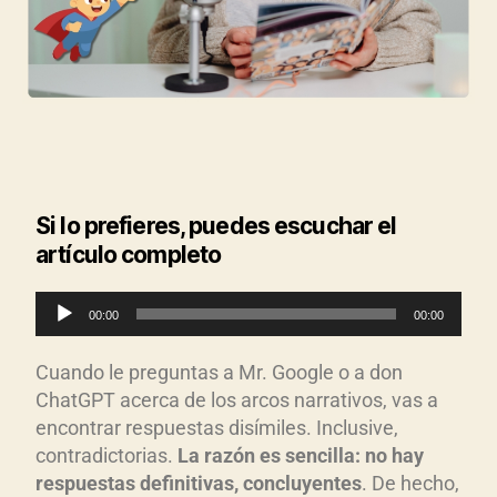
Si lo prefieres, puedes escuchar el
artículo completo
R
00:00
00:00
e
p
Cuando le preguntas a Mr. Google o a don
r
ChatGPT acerca de los arcos narrativos, vas a
o
encontrar respuestas disímiles. Inclusive,
d
contradictorias.
La raz
ón es sencilla: no hay
respuestas definitivas, concluyentes
. De hecho,
u