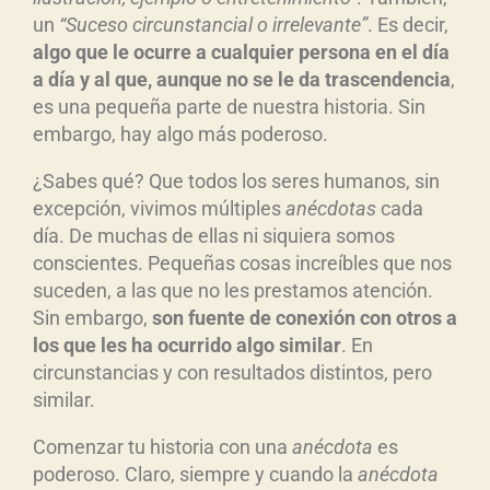
un
“
Suceso circunstancial o irrelevante
”
. Es decir,
algo que le ocurre a cualquier persona en el d
ía
a d
ía y al que, aunque no se le da trascendencia
,
es una pequeña parte de nuestra historia. Sin
embargo, hay algo más poderoso.
¿Sabes qué? Que todos los seres humanos, sin
excepción, vivimos múltiples
an
écdotas
cada
día. De muchas de ellas ni siquiera somos
conscientes. Pequeñas cosas increíbles que nos
suceden, a las que no les prestamos atención.
Sin embargo,
s
on fuente de conexi
ón con otros a
los que les ha ocurrido algo similar
. En
circunstancias y con resultados distintos, pero
similar.
Comenzar tu historia con una
an
écdota
es
poderoso. Claro, siempre y cuando la
an
écdota