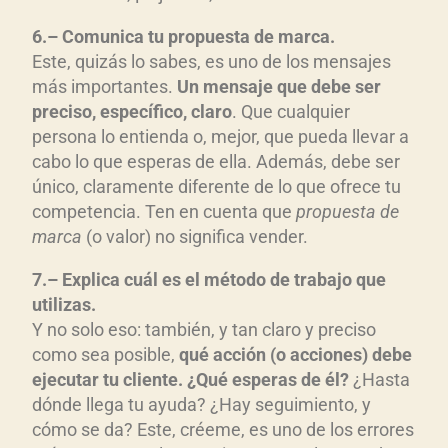
6
.
–
Comunica t
u propuesta de marca
.
Este, quizás lo sabes, es uno de los mensajes
más importantes.
Un mensaje que debe ser
preciso, espec
ífico, claro
. Que cualquier
persona lo entienda o, mejor, que pueda llevar a
cabo lo que esperas de ella. Además, debe ser
único, claramente diferente de lo que ofrece tu
competencia. Ten en cuenta que
propuesta de
marca
(o valor) no significa vender.
7
.
–
Explica cu
ál es e
l método de trabajo que
utilizas
.
Y no solo eso: también, y tan claro y preciso
como sea posible,
qu
é acci
ón (o acciones) debe
ejecutar tu cliente. ¿Qu
é esperas de
él?
¿Hasta
dónde llega tu ayuda? ¿Hay seguimiento, y
cómo se da? Este, créeme, es uno de los errores