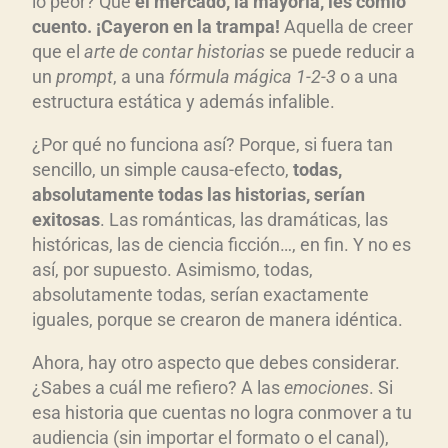
lo peor? Que
el mercado, la mayor
ía, les comi
ó
cuento. ¡Cay
eron en la trampa!
Aquella de creer
que el
arte de contar historias
se puede reducir a
un
prompt
, a una
f
órmula m
ágica 1-2-3
o a una
estructura estática y además infalible.
¿Por qué no funciona así? Porque, si fuera tan
sencillo, un simple causa-efecto,
todas,
absolutamente todas las historias, ser
ían
exitosas
. Las románticas, las dramáticas, las
históricas, las de ciencia ficción…, en fin. Y no es
así, por supuesto. Asimismo, todas,
absolutamente todas, serían exactamente
iguales, porque se crearon de manera idéntica.
Ahora, hay otro aspecto que debes considerar.
¿Sabes a cuál me refiero? A las
emociones
. Si
esa historia que cuentas no logra conmover a tu
audiencia (sin importar el formato o el canal),