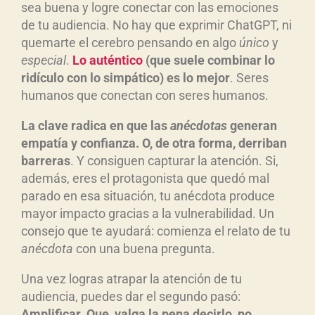
sea buena y logre conectar con las emociones
de tu audiencia. No hay que exprimir ChatGPT, ni
quemarte el cerebro pensando en algo
único
y
especial
.
Lo aut
éntico
(que suele combinar lo
rid
ículo con lo simp
ático) es lo mejor
. Seres
humanos que conectan con seres humanos.
La clave radica en que las
an
écdotas
generan
empat
ía y confianza. O, de otra forma, derriban
barreras
. Y consiguen capturar la atención. Si,
además, eres el protagonista que quedó mal
parado en esa situación, tu anécdota produce
mayor impacto gracias a la vulnerabilidad. Un
consejo que te ayudará: comienza el relato de tu
an
écdota
con una buena pregunta.
Una vez logras atrapar la atención de tu
audiencia, puedes dar el segundo pasó:
Amplificar. Que, valga la pena decirlo, no