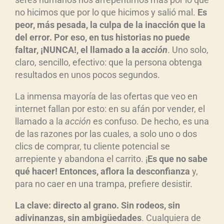
no hicimos que por lo que hicimos y salió mal.
Es
peor, m
ás pesada,
la culpa de la inacci
ón que la
del error. Por eso, en tus historias no puede
faltar, ¡NUNCA!, el llamado a la
acci
ón
. Uno solo,
claro, sencillo, efectivo: que la persona obtenga
resultados en unos pocos segundos.
La inmensa mayoría de las ofertas que veo en
internet fallan por esto: en su afán por vender, el
llamado a la
acci
ón
es confuso. De hecho, es una
de las razones por las cuales, a solo uno o dos
clics de comprar, tu cliente potencial se
arrepiente y abandona el carrito. ¡
Es que no sabe
qu
é hacer! Entonces, aflora
la desconfianza
y,
para no caer en una trampa, prefiere desistir.
La clave: directo al grano.
Sin rodeos, sin
adivinanzas, sin ambig
üedades
. Cualquiera de