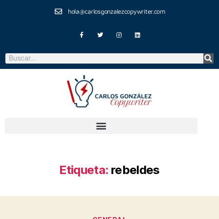
hola@carlosgonzalezcopywriter.com
Etiqueta:
rebeldes