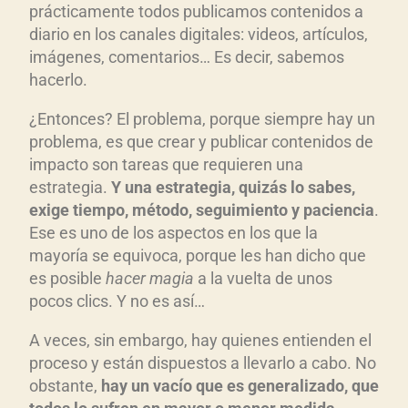
prácticamente todos publicamos contenidos a
c
diario en los canales digitales: videos, artículos,
t
imágenes, comentarios… Es decir, sabemos
o
hacerlo.
r
d
¿Entonces? El problema, porque siempre hay un
e
problema, es que crear y publicar contenidos de
a
impacto son tareas que requieren una
u
estrategia.
Y una estrategia, quizás lo sabes,
d
exige tiempo, método, seguimiento y paciencia
.
Ese es uno de los aspectos en los que la
i
mayoría se equivoca, porque les han dicho que
o
es posible
hacer magia
a la vuelta de unos
pocos clics. Y no es así…
A veces, sin embargo, hay quienes entienden el
proceso y están dispuestos a llevarlo a cabo. No
obstante,
hay un vacío que es generalizado, que