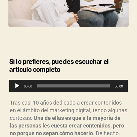
Si lo prefieres, puedes escuchar el
artículo completo
R
00:00
00:00
e
p
Tras casi 10 años dedicado a crear contenidos
r
en el ámbito del marketing digital, tengo algunas
o
certezas.
Una de ellas es que a la mayoría de
d
las personas les cuesta crear contenidos, pero
u
no porque no sepan cómo hacerlo
. De hecho,