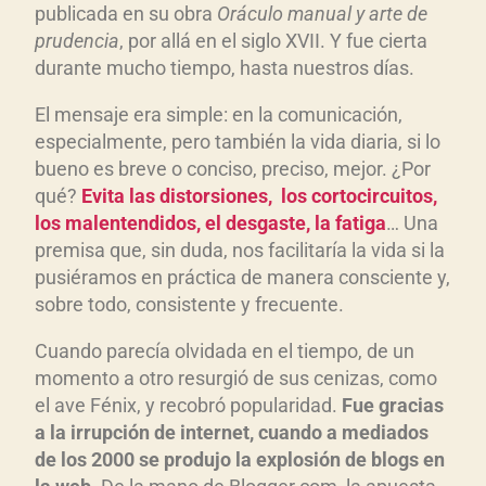
publicada en su obra
Oráculo manual y arte de
c
prudencia
, por allá en el siglo XVII. Y fue cierta
t
durante mucho tiempo, hasta nuestros días.
o
r
El mensaje era simple: en la comunicación,
d
especialmente, pero también la vida diaria, si lo
e
bueno es breve o conciso, preciso, mejor. ¿Por
a
qué?
Evita las distorsiones, los cortocircuitos,
u
los malentendidos, el desgaste, la fatiga
… Una
d
premisa que, sin duda, nos facilitaría la vida si la
pusiéramos en práctica de manera consciente y,
i
sobre todo, consistente y frecuente.
o
Cuando parecía olvidada en el tiempo, de un
momento a otro resurgió de sus cenizas, como
el ave Fénix, y recobró popularidad.
Fue gracias
a la irrupción de internet, cuando a mediados
de los 2000 se produjo la explosión de blogs en