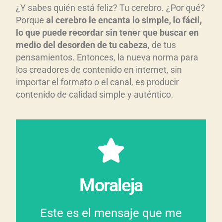
¿Y sabes quién está feliz? Tu cerebro. ¿Por qué?
Porque
al cerebro le encanta lo simple, lo fácil,
lo que puede recordar sin tener que buscar en
medio del desorden de tu cabeza
, de tus
pensamientos. Entonces, la nueva norma para
los creadores de contenido en internet, sin
importar el formato o el canal, es producir
contenido de calidad simple y auténtico.
recordación.
efectivo y generará
más impacto, será más
sencillo, tu mensaje tendrá
Moraleja
Cuanto más simple, más
sencillo, dos veces bueno”.
Este es el mensaje que me