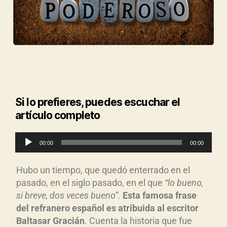
Si lo prefieres, puedes escuchar el
artículo completo
R
00:00
00:00
e
p
Hubo un tiempo, que quedó enterrado en el
r
pasado, en el siglo pasado, en el que
“lo bueno,
o
si breve, dos veces bueno”
.
Esta famosa frase
d
del refranero español es atribuida al escritor
u
Baltasar Gracián
. Cuenta la historia que fue