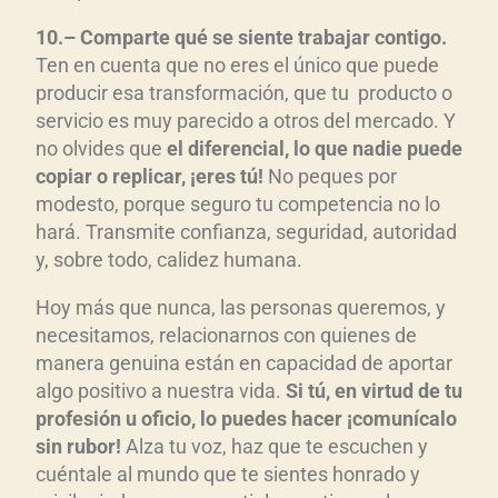
10
.
–
C
omparte qu
é
se siente trabajar contigo
.
Ten en cuenta que no eres el único que puede
producir esa transformación, que tu producto o
servicio es muy parecido a otros del mercado. Y
no olvides que
el diferencial, lo que nadie puede
copiar o replicar, ¡eres t
ú!
No peques por
modesto, porque seguro tu competencia no lo
hará. Transmite confianza, seguridad, autoridad
y, sobre todo, calidez humana.
Hoy más que nunca, las personas queremos, y
necesitamos, relacionarnos con quienes de
manera genuina están en capacidad de aportar
algo positivo a nuestra vida.
Si t
ú, en virtud de tu
profesi
ón u oficio, lo puedes hacer ¡comun
ícalo
sin rubor!
Alza tu voz, haz que te escuchen y
cuéntale al mundo que te sientes honrado y