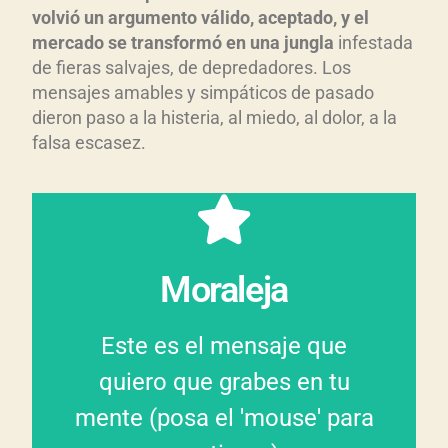
volvi
ó un argumento v
álido, aceptado, y el
mercado se transform
ó en una jungla
infestada
de fieras salvajes, de depredadores. Los
mensajes amables y simpáticos de pasado
dieron paso a la histeria, al miedo, al dolor, a la
falsa escasez.
trampa.
debes evitar caer en su
pone en riesgo y, por eso,
Moraleja
embargo, la polarización la
servirnos, ayudarnos. Sin
Este es el mensaje que
otorgado para unirnos,
quiero que grabes en tu
seres humanos. Nos fue
mente (posa el 'mouse' para
un privilegio exclusivo de los