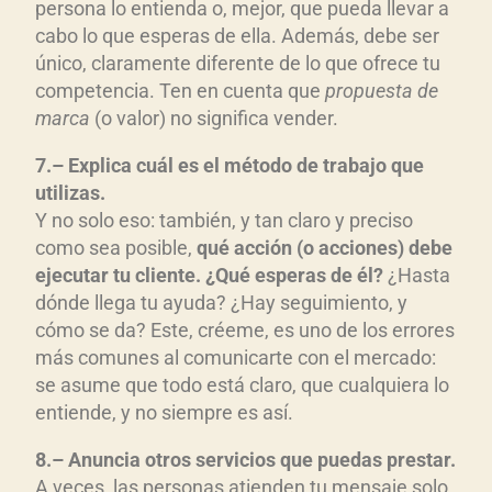
persona lo entienda o, mejor, que pueda llevar a
cabo lo que esperas de ella. Además, debe ser
único, claramente diferente de lo que ofrece tu
competencia. Ten en cuenta que
propuesta de
marca
(o valor) no significa vender.
7
.
–
Explica cu
ál es e
l método de trabajo que
utilizas
.
Y no solo eso: también, y tan claro y preciso
como sea posible,
qu
é acci
ón (o acciones) debe
ejecutar tu cliente. ¿Qu
é esperas de
él?
¿Hasta
dónde llega tu ayuda? ¿Hay seguimiento, y
cómo se da? Este, créeme, es uno de los errores
más comunes al comunicarte con el mercado:
se asume que todo está claro, que cualquiera lo
entiende, y no siempre es así.
8
.
–
Anuncia otros
servicios
que puedas p
restar.
A veces, las personas atienden tu mensaje solo