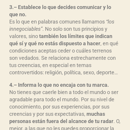
3
.
–
Establece l
o que decides comunicar y lo
que no
.
Es lo que en palabras comunes llamamos
“los
innegociables”
. No solo son tus principios y
valores, sino
tambi
én los l
ímites que indican
qu
é s
í y qu
é no est
á
s dispuesto a hacer
, en qué
condiciones aceptas ceder o cuáles terrenos
son vedados. Se relaciona estrechamente con
tus creencias, en especial en temas
controvertidos: religión, política, sexo, deporte…
4
.
–
Informa l
o que no encaja con tu marca
.
No tienes que caerle bien a todo el mundo o ser
agradable para todo el mundo. Por su nivel de
conocimiento, por sus experiencias, por sus
creencias y por sus expectativas,
muchas
personas est
án fuera del alcance de tu radar
. O,
mejor, a las que no les puedes proporcionar la