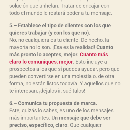
solución que anhelan. Tratar de encajar con
todo el mundo le restará poder a tu mensaje.
5
.
–
Establece e
l tipo de clientes con los que
quieres trabajar (y con los que no)
.
No, no cualquiera es tu cliente. De hecho, la
mayoría no lo son. ¡Esa es la realidad!
Cuanto
m
ás pronto lo aceptes, mejor.
Cuanto m
ás
claro lo comuniques, mejor
. Esto incluye a
prospectos a los que sí puedes ayudar, pero que
pueden convertirse en una molestia o, de otra
forma, no están listos todavía. Y aquellos que no
te interesan, ¡déjalos ir, suéltalos!
6
.
–
Comunica t
u propuesta de marca
.
Este, quizás lo sabes, es uno de los mensajes
más importantes.
Un mensaje que debe ser
preciso, espec
ífico, claro
. Que cualquier