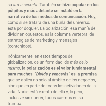
r
su
arma secreta
. También
se hizo popular en los
o
p
úlpitos y m
ás adelante se instal
ó en la
d
narrativa de los medios de comunicaci
ón
. Hoy,
u
como si se tratara de una burla del universo,
está por doquier. La polarización, esa manía de
c
dividir en opuestos, es la columna vertebral de
t
estrategias de marketing y mensajes
o
(contenidos).
r
d
Irónicamente, en estos tiempos de
e
globalización, de uniformidad, de
m
ás de lo
a
mismo
,
la polarizaci
ón es el valor fundamental
u
para muchos.
“Divide y vencer
ás”
es la premisa
d
que se aplica no solo al ámbito de los negocios,
sino que es parte de todas las actividades de la
i
vida. Nadie está exento de ella y, lo peor,
o
inclusive sin querer, todos caemos en su
trampa.