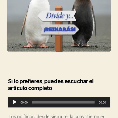
Si lo prefieres, puedes escuchar el
artículo completo
R
00:00
00:00
e
p
Los políticos, desde siempre, la convirtieron en