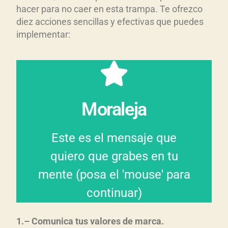
hacer para no caer en esta trampa. Te ofrezco
diez acciones sencillas y efectivas que puedes
implementar:
ruido digital.
sin caer en la trampa del
autenticidad para conectar
Moraleja
verdad, propósito y
¿Cuál? Comunicar con
Este es el mensaje que
hay una salida efectiva.
quiero que grabes en tu
apariencias. Sin embargo,
mente (posa el 'mouse' para
contenido tóxico y
continuar)
Vivimos rodeados de
1
.
–
Comunica t
us valores de marca
.