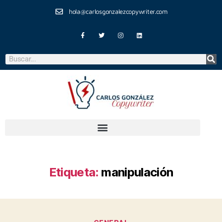
hola@carlosgonzalezcopywriter.com
Etiqueta:
manipulación