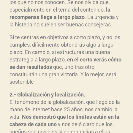
los que no nos conocen. Se nos olvida que,
especialmente en el tema del contenido,
la
recompensa llega a largo plazo
. La urgencia y
la histeria no suelen ser buenas consejeras
Si te centras en objetivos a corto plazo, y no los
cumples, difícilmente obtendrás algo a largo
plazo. En cambio, si estructuras una buena
estrategia a largo plazo,
en el corto ver
ás c
ómo
se dan resultados
que, uno tras otro,
constituirán una gran victoria. Y lo mejor, será
sostenible
2.- Globalizaci
ón y localizaci
ón.
El fenómeno de la globalización, que llegó de la
mano de internet hace 25 años, nos cambió la
vida.
Nos demostr
ó que los l
ímites est
án en la
cabeza de cada uno
y nos dejó claro que los
sueños son posibles si no renuncias a ellos.