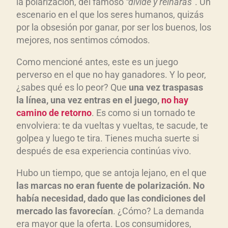
la polarización, del famoso
“divide y reinar
ás”
. Un
escenario en el que los seres humanos, quizás
por la obsesión por ganar, por ser los buenos, los
mejores, nos sentimos cómodos.
Como mencioné antes, este es un juego
perverso en el que no hay ganadores. Y lo peor,
¿sabes qué es lo peor? Que
una vez traspasas
la l
ínea, una vez entras en el juego,
no hay
camino de retorno
. Es como si un tornado te
envolviera: te da vueltas y vueltas, te sacude, te
golpea y luego te tira. Tienes mucha suerte si
después de esa experiencia continúas vivo.
Hubo un tiempo, que se antoja lejano, en el que
las marcas no eran fuente de polarizaci
ón. No
hab
ía necesidad, dado que las condiciones del
mercado las favorec
ían
. ¿Cómo? La demanda
era mayor que la oferta. Los consumidores,