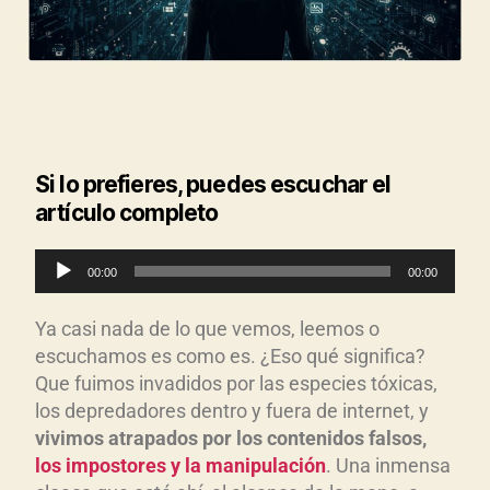
Si lo prefieres, puedes escuchar el
artículo completo
R
00:00
00:00
e
p
Ya casi nada de lo que vemos, leemos o
r
escuchamos es como es. ¿Eso qué significa?
o
Que fuimos invadidos por las especies tóxicas,
d
los depredadores dentro y fuera de internet, y
vivimos atrapados por los contenidos falsos,
u
los impostores y la manipulaci
ón
. Una inmensa
c