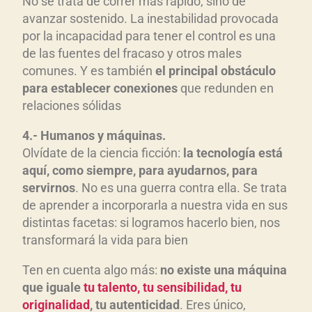
No se trata de correr más rápido, sino de
avanzar sostenido. La inestabilidad provocada
por la incapacidad para tener el control es una
de las fuentes del fracaso y otros males
comunes. Y es también
el principal obst
áculo
para establecer conexiones
que redunden en
relaciones sólidas
4.- Humanos y m
áquinas.
Olvídate de la ciencia ficción:
la tecnolog
ía est
á
aqu
í, como siempre, para ayudarnos, para
servirnos
. No es una guerra contra ella. Se trata
de aprender a incorporarla a nuestra vida en sus
distintas facetas: si logramos hacerlo bien, nos
transformará la vida para bien
Ten en cuenta algo más:
no existe una m
áquina
que iguale
tu talento, tu sensibilidad, tu
originalidad
, tu autenticidad
. Eres único,