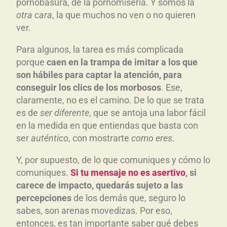
pornobasura, de la pornomiseria. Y somos la
otra cara
, la que muchos no ven o no quieren
ver.
Para algunos, la tarea es más complicada
porque
caen en la trampa de imitar a los que
son h
ábiles para captar la atenci
ón, para
conseguir los clics de los morbosos
. Ese,
claramente, no es el camino. De lo que se trata
es de
ser diferente
, que se antoja una labor fácil
en la medida en que entiendas que basta con
ser
aut
éntico
, con mostrarte
como eres
.
Y, por supuesto, de lo que comuniques y cómo lo
comuniques.
Si tu mensaje no es asertivo
, si
carece de impacto, quedar
ás sujeto a las
percepciones
de los demás que, seguro lo
sabes, son arenas movedizas. Por eso,
entonces, es tan importante saber qué debes