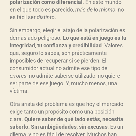
polarizaci
ón como diferencial
. En este mundo
en el que todo es parecido,
m
ás de lo mismo
, no
es fácil ser
distinto
.
Sin embargo, elegir el atajo de la polarización es
demasiado peligroso.
Lo que est
á en juego es tu
integridad, tu confianza y credibilidad
. Valores
que, seguro lo sabes, son prácticamente
imposibles de recuperar si se pierden. El
consumidor actual no admite ese tipo de
errores
, no admite saberse utilizado, no quiere
ser parte de ese juego. Y, mucho menos, una
víctima.
Otra arista del problema es que hoy el mercado
exige tanto un propósito como una posición
clara.
Quiere saber de qu
é lado est
ás, n
ecesita
saberlo. Sin ambig
üedades, sin excusas
. Es un
dilema, y no es fácil de resolver. Muchos han