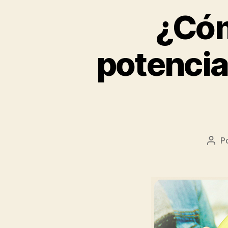
¿Cóm
potencia
P