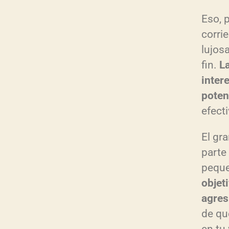
Eso, 
corri
lujosa
fin.
La
inter
poten
efect
El gr
parte
peque
objet
agres
de qu