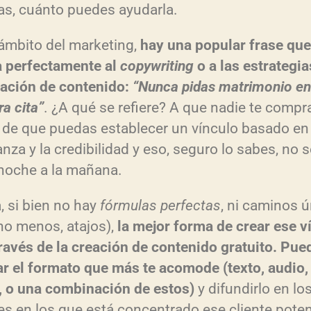
as, cuánto puedes ayudarla.
 ámbito del marketing,
hay una popular frase que
a perfectamente al
copywriting
o a las estrategia
ación de contenido:
“Nunca pidas matrimonio en
a cita”
. ¿A qué se refiere? A que nadie te compr
 de que puedas establecer un vínculo basado en 
nza y la credibilidad y eso, seguro lo sabes, no 
 noche a la mañana.
, si bien no hay
fórmulas perfectas
, ni caminos 
o menos, atajos),
la mejor forma de crear ese v
través de la creación de contenido gratuito. Pue
zar el formato que más te acomode (texto, audio,
, o una combinación de estos)
y difundirlo en lo
es en los que está concentrado ese cliente poten