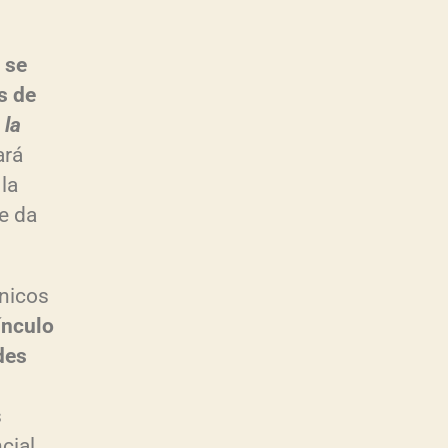
 se
s de
 la
ará
la
se da
únicos
ínculo
des
s
cial