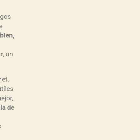
rgos
e
bien,
r
, un
net.
tiles
ejor,
ía de
s