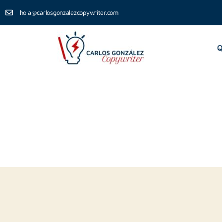
hola@carlosgonzalezcopywriter.com
Q