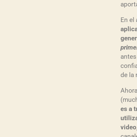
aport
En el
aplic
gener
primer
antes
confia
de la
Ahora
(much
es a 
utili
video
canal