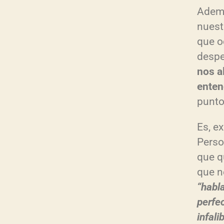
Ademá
nues
que o
despe
nos a
enten
punto
Es, e
Perso
que q
que n
“habl
perfe
infali