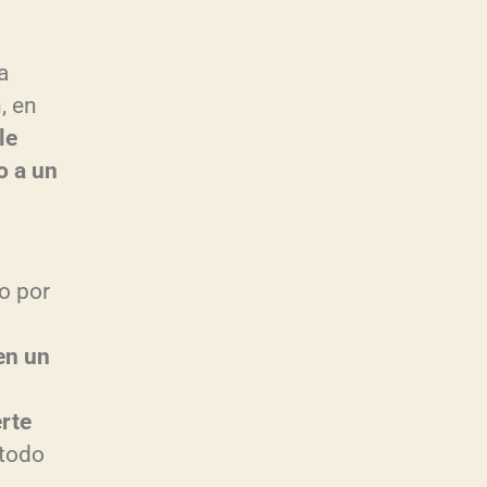
a
, en
le
o a un
o por
en un
erte
todo