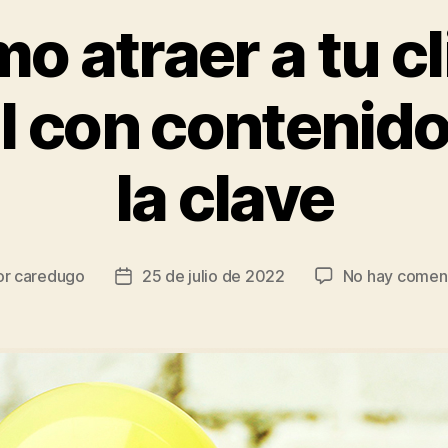
o atraer a tu cl
l con contenido
la clave
or
caredugo
25 de julio de 2022
No hay comen