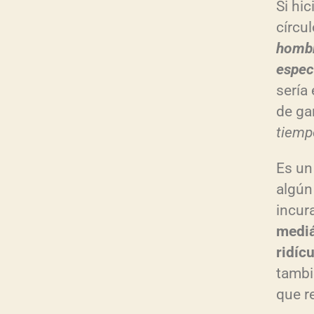
Si hi
círcu
hombr
especi
sería
de ga
tiemp
Es un
algún
incur
mediá
ridíc
tambi
que r