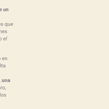
u
e un
es que
ones
o el
o en
lta
, una
aro,
los