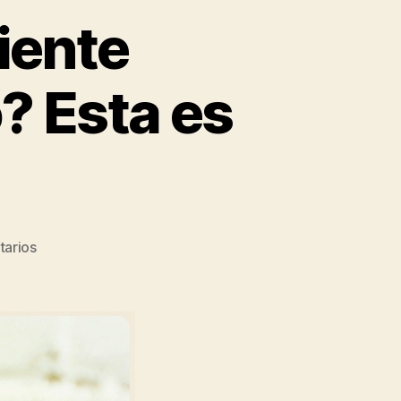
iente
? Esta es
tarios