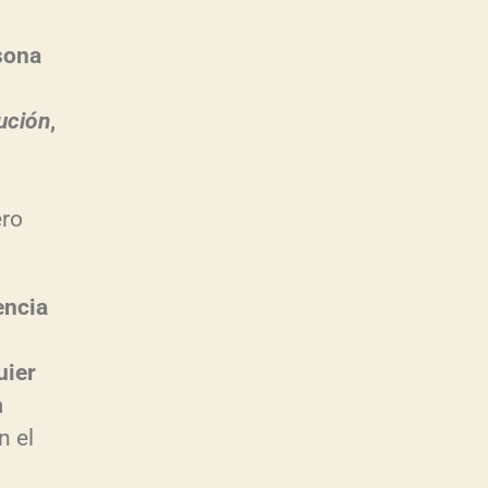
sona
ución
,
ero
encia
uier
a
n el