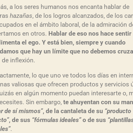
s, a los seres humanos nos encanta hablar de
tras
hazañas
, de los logros alcanzados, de los ca
cupados en el ámbito laboral, de la admiración d
rtamos en otros.
Hablar de eso nos hace sentir 
limenta el ego. Y está bien, siempre y cuando
damos que hay un límite que no debemos cruza
 de inflexión.
xactamente, lo que uno ve todos los días en inter
nas valiosas que ofrecen productos y servicios ú
uizás en algún momento puedan interesarte o, m
ecesites. Sin embargo,
te ahuyentan con su man
ar de sí mismos”
, de la cantaleta de su
“producto
cto”
, de sus
“fórmulas ideales”
o de sus
“plantilla
bles”
.