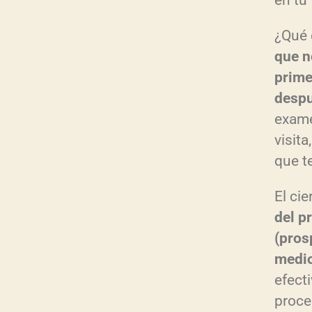
en tu 
¿Qué 
que n
prime
desp
exame
visit
que t
El cie
del p
(pros
medio
efect
proce