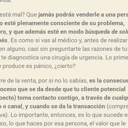
vida.
está mal? Que
jamás podrás venderle a una per
o esté plenamente consciente de su problema,
ro, y que además esté en modo
búsqueda de sol
ués
. Es como si vas al médico y, antes de realizar
n alguno, casi sin preguntarte las razones de tu
a, te diagnostica una cirugía de urgencia. Lo prim
e produce es pánico, ¿cierto?
rre de la venta, por si no lo sabías,
es la consecu
roceso que se da desde que tu cliente potencial
pecto) toma contacto contigo, a través de cualq
 o canal, y cuando se da la transacción
(compr
iva). Lo importante, entonces, es lo que sucede e
so, lo que haces por esa persona, el valor que le