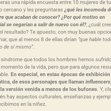
cieras una rápida encuesta entre 10 mujeres de t
lo cercano y les preguntaras
¿qué les incomoda d
e que acaban de conocer? ¿Por qué motivo en
al se negarían a salir de nuevo con él?
, ¿cuál cre
 el resultado? Te apuesto, con muy buenas opci
nar, que al menos 8 de ellas dirían
“que hable tod
o de sí mismo”
.
 síndrome que todos los hombres hemos sufrid
 momento de la vida, pero que para algunos resu
able.
En especial, en estas épocas de exhibición
tica, de esos personajes que llaman
influencers
ula versión venida a menos de los bufones
. Y, cl
én hay aspectos culturales, enseñanzas y ejemp
ecibimos en la niñez.