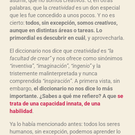
asumir, que no somos
creativos
. O, en otras
palabras, que la
creatividad
es un don especial
que les fue concedido a unos pocos. Y no es
cierto:
todos, sin excepción, somos
creativos
,
aunque en distintas áreas o tareas. Lo
primordial es descubrir en cuál
, y aprovecharla.
El diccionario nos dice que
creatividad
es
“la
facultad de crear”
y nos ofrece como sinónimos
“inventiva”
,
“imaginación”
,
“ingenio”
y la
tristemente malinterpretada y nunca
comprendida
“inspiración”
. A primera vista, sin
embargo,
el diccionario no nos dice lo más
importante. ¿Sabes a qué me refiero? A que
se
trata de una capacidad innata, de una
habilidad
.
Ya lo había mencionado antes: todos los seres
humanos, sin excepción, podemos aprender lo