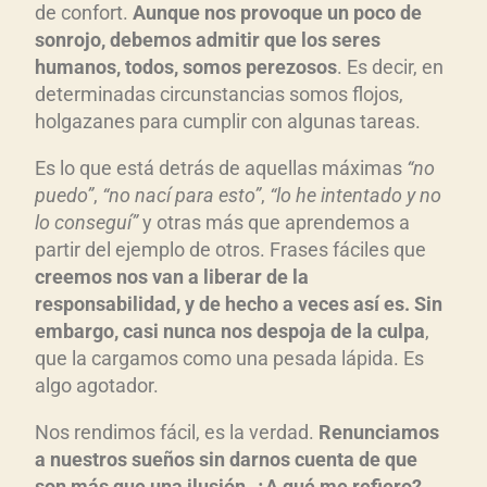
d
de confort.
Aunque nos provoque un poco de
u
sonrojo, debemos admitir que los seres
c
humanos, todos, somos perezosos
. Es decir, en
t
determinadas circunstancias somos flojos,
holgazanes para cumplir con algunas tareas.
o
r
Es lo que está detrás de aquellas máximas
“no
d
puedo”
,
“no nací para esto”
,
“lo he intentado y no
e
lo conseguí”
y otras más que aprendemos a
a
partir del ejemplo de otros. Frases fáciles que
u
creemos nos van a liberar de la
d
responsabilidad, y de hecho a veces así es. Sin
i
embargo, casi nunca nos despoja de la culpa
,
o
que la cargamos como una pesada lápida. Es
algo agotador.
Nos rendimos fácil, es la verdad.
Renunciamos
a nuestros sueños sin darnos cuenta de que
son más que una ilusión. ¿A qué me refiero?