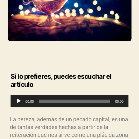
Si lo prefieres, puedes escuchar el
artículo
R
00:00
00:00
e
p
La pereza, además de un pecado capital, es una
r
de tantas verdades hechas a partir de la
o
reiteración que nos sirve como una plácida zona