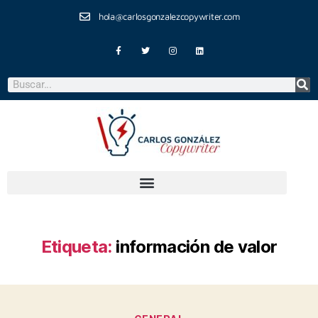
hola@carlosgonzalezcopywriter.com
Etiqueta:
información de valor