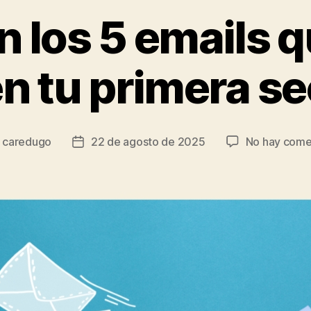
n los 5 emails 
en tu primera s
r
caredugo
22 de agosto de 2025
No hay come