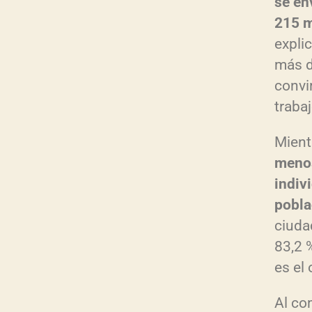
se en
215 m
expli
más d
convi
trabaj
Mient
menos
indivi
pobla
ciuda
83,2 
es el 
Al co