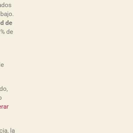
nados
bajo.
ad de
5 % de
de
m
do,
o
erar
ia, la