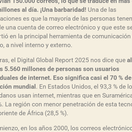
v
ían 150.000 correos, lo que se traduce en m
ás
u
illones al d
ía. ¡Una barbaridad!
Una de las
caciones es que la mayoría de las personas ten
e
e una cuenta de correo electrónico y que este s
n
rtió en la principal herramienta de comunicación 
o, a nivel interno y externo.
t
a
ras, el Digital Global Report 2025 nos dice que
al
r
 5.560 millones de personas son usuarios
o
duales de internet. Eso significa casi el 70 % de
d
ci
ón mundial
. En Estados Unidos, el 93,3 % de l
i
danos usan internet, mientras que en Suramérica
s
%. La región con menor penetración de esta tecn
oriente de África (28,5 %).
i
n
mienzo, en los años 2000, los correos electrónic