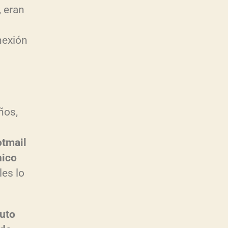
, eran
nexión
ños,
otmail
nico
les lo
uto