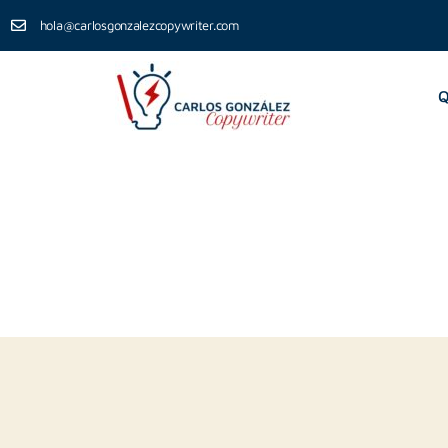
hola@carlosgonzalezcopywriter.com
Q