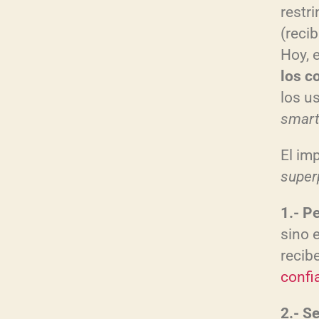
restr
(reci
Hoy, 
los c
los u
smar
El im
super
1.- P
sino e
recib
confi
2.- S