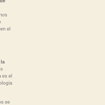
 de
m
emos
e
en el
 la
os
 es el
ología
m
os se