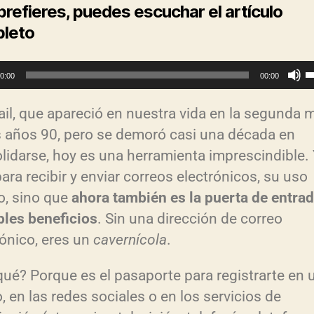
 prefieres, puedes escuchar el artículo
leto
0:00
00:00
t
ail, que apareció en nuestra vida en la segunda 
i
s años 90, pero se demoró casi una década en
l
lidarse, hoy es una herramienta imprescindible.
i
ara recibir y enviar correos electrónicos, su uso
z
o, sino que
ahora tambi
én es la puerta de entrad
a
iples beneficios
. Sin una dirección de correo
l
rónico, eres un
cavern
ícola
.
a
s
qué? Porque es el pasaporte para registrarte en 
t
, en las redes sociales o en los servicios de
e