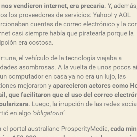
r
nos vendieron internet, era precaria
. Y, además
i
os los proveedores de servicios: Yahoo! y AOL
b
rcionaban cuentas de correo electrónico y la co
a
ernet casi siempre había que piratearla porque la
/
ipción era costosa.
a
rtuna, el vehículo de la tecnología viajaba a
b
idades asombrosas. A la vuelta de unos pocos a
a
 un computador en casa ya no era un lujo, las
j
iones mejoraron y
aparecieron actores como H
o
il, que facilitaron que el uso del correo electr
ó
p
pularizara
. Luego, la irrupción de las redes socia
a
rtió en algo
‘obligatorio’
.
r
a
 el portal australiano ProsperityMedia,
cada min
a