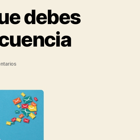
que debes
ecuencia
ntarios