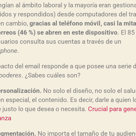
u
ingían al ámbito laboral y la mayoría eran gestio
i
bidos y respondidos) desde computadores del tra
en cambio,
gracias al tel
éfono m
óvil, casi la mit
r
orreos (46 %) se abren en este dispositivo
. El 8
e
suarios consulta sus cuentas a través de un
l
tphone
.
v
o
pacto del email responde a que posee una serie 
l
poderes
. ¿Sabes cuáles son?
u
ersonalizaci
ón.
No solo el diseño, no solo el salu
e
n especial, el contenido. Es decir, darle a quien l
n
e justo lo que desea o necesita.
Crucial para gen
.
anza
egmentaci
ón.
No importa el tamaño de tu audienc