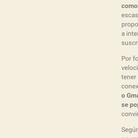
como 
escas
propo
a int
suscr
Por fo
veloc
tener
conex
o Gma
se po
convi
Según