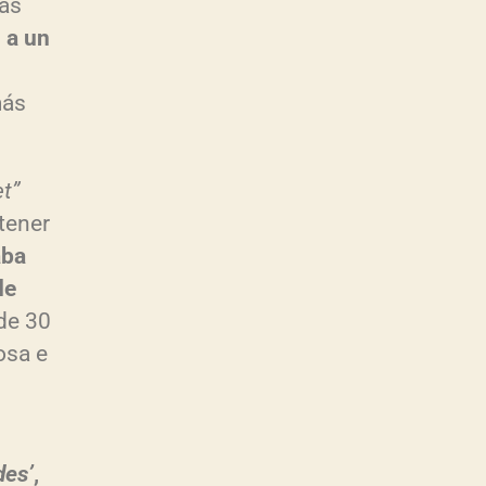
mas
, a un
más
et”
tener
aba
de
de 30
osa e
des’
,