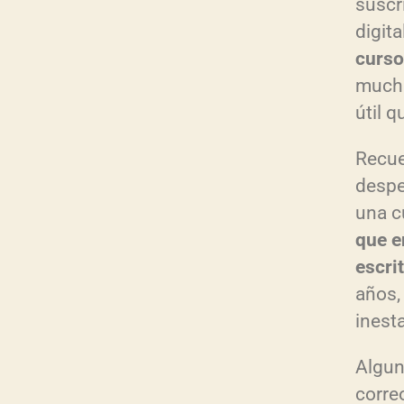
suscr
e
digita
a
curso
u
mucha
d
útil 
i
Recue
o
despe
una c
que e
escri
años, 
inest
Algun
corre