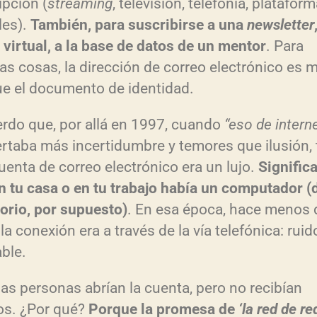
ipción (
streaming
, televisión, telefonía, platafor
c
les).
Tambi
én, para suscribirse a una
newsletter
l
 virtual, a la base de datos de un mentor
. Para
a
s cosas, la dirección de correo electrónico es 
s
que el documento de identidad.
d
rdo que, por allá en 1997, cuando
“eso de intern
e
rtaba más incertidumbre y temores que ilusión, 
f
uenta de correo electrónico era un lujo.
Signific
l
n tu casa o en tu trabajo hab
ía un computador (
e
torio, por supuesto)
. En esa época, hace menos 
c
la conexión era a través de la vía telefónica: ruid
h
able.
a
a
as personas abrían la cuenta, pero no recibían
r
os. ¿Por qué?
Porque la promesa de
‘la red de re