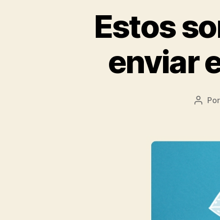
Estos so
enviar 
Po