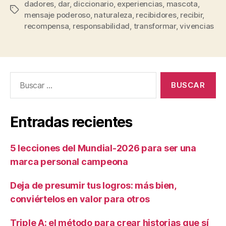
dadores
,
dar
,
diccionario
,
experiencias
,
mascota
,
mensaje poderoso
,
naturaleza
,
recibidores
,
recibir
,
recompensa
,
responsabilidad
,
transformar
,
vivencias
Entradas recientes
5 lecciones del Mundial-2026 para ser una
marca personal campeona
Deja de presumir tus logros: más bien,
conviértelos en valor para otros
Triple A: el método para crear historias que sí