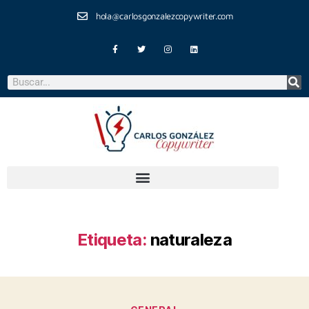
hola@carlosgonzalezcopywriter.com
Etiqueta:
naturaleza