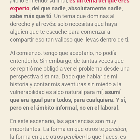
¡No lo entiendo! Al final,
es un tema del que eres
experto
, del que nadie, absolutamente nadie,
sabe m
ás que t
ú
. Un tema que dominas al
derecho y al revés: solo necesitas que haya
alguien que te escuche para comenzar a
compartir eso tan valioso que llevas dentro de ti.
Al comienzo, tengo que aceptarlo, no podía
entenderlo. Sin embargo, de tantas veces que
se repitió me obligó a ver el problema desde una
perspectiva distinta. Dado que hablar de mi
historia y contar mis aventuras sin miedo a la
vulnerabilidad es algo natural para mí,
asum
í
que era igual para todos, para cualquiera. Y s
í,
pero en el
ámbito informal, no en el laboral
.
En este escenario, las apariencias son muy
importantes. La forma en que otros te
perciben
,
la forma en que otros
perciben
lo que haces, es