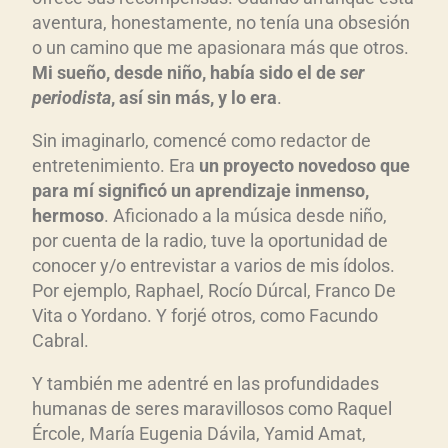
aventura, honestamente, no tenía una obsesión
o un camino que me apasionara más que otros.
Mi sueño, desde niño, hab
ía sido el de
ser
periodista
, as
í sin m
ás,
y lo era
.
Sin imaginarlo, comencé como redactor de
entretenimiento. Era
un proyecto novedoso que
para m
í signific
ó un aprendizaje inmenso,
hermoso
. Aficionado a la música desde niño,
por cuenta de la radio, tuve la oportunidad de
conocer y/o entrevistar a varios de mis ídolos.
Por ejemplo, Raphael, Rocío Dúrcal, Franco De
Vita o Yordano. Y forjé otros, como Facundo
Cabral.
Y también me adentré en las profundidades
humanas de seres maravillosos como Raquel
Ércole, María Eugenia Dávila, Yamid Amat,