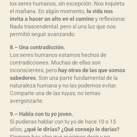
los seres humanos, sin excepción. Nos inquieta
el mañana. En algún momento,
la vida nos
invita a hacer un alto en el camino
y reflexionar.
Nada trascendental, pero sí una luz que nos
permitió seguir avanzando.
8.– Una contradicci
ón.
Los seres humanos estamos hechos de
contradicciones. Muchas de ellas son
inconscientes, pero
hay otras de las que somos
sabedores
. Son una parte fundamental de la
naturaleza humana y no las podemos evitar.
Comparte una de las tuyas; no temas
avergonzarte.
9.– Habla con tu
yo
joven.
Si pudieras hablar con tu yo de hace 10 o 15
años,
¿qu
é le dir
ías? ¿Qu
é consejo le dar
ías?
Siempre hay algo que quisimos decir y no