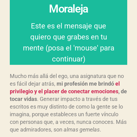
tu legado y transmitirlo es tu
Moraleja
compartes con otros. Ese es
Este es el mensaje que
carece de sentido si no lo
quiero que grabes en tu
maravillosas bendiciones,
mente (posa el 'mouse' para
Lo que la vida te dio,
continuar)
Mucho más allá del ego, una asignatura que no
es fácil dejar atrás,
mi profesi
ón me brind
ó
el
privilegio y el placer de conectar emociones
, de
tocar vidas
. Generar impacto a través de tus
escritos es muy distinto de como la gente se lo
imagina, porque estableces un fuerte vínculo
con personas que, a veces, nunca conoces. Más
que admiradores, son
almas gemelas
.