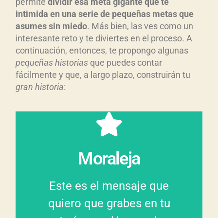
permite
dividir esa meta gigante que te
intimida en una serie de pequeñas metas que
asumes sin miedo
. Más bien, las ves como un
interesante reto y te diviertes en el proceso. A
continuación, entonces, te propongo algunas
pequeñas historias
que puedes contar
fácilmente y que, a largo plazo, construirán tu
gran historia
:
que cada un encaja.
logras encontrar el lugar en
verás la imagen completa si
Moraleja
Al final, sin embargo, solo
Este es el mensaje que
lugar, todas son importantes.
quiero que grabes en tu
todas las piezas tienen un