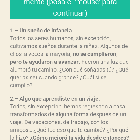
mente (posa el 'mouse' para
armar un rompecabezas:
continuar)
Contar tu historia es como
1.– Un sueño de infancia.
Todos los seres humanos, sin excepción,
cultivamos sueños durante la niñez. Algunos de
ellos, a veces la mayoría,
no se cumplieron,
pero te ayudaron a avanzar
. Fueron una luz que
alumbró tu camino. ¿Con qué soñabas tú? ¿Qué
querías ser cuando grande? ¿Cuál sí se
cumplió?
2.– Algo que aprendiste en un viaje.
Todos, sin excepción, hemos regresado a casa
transformados de alguna forma después de un
viaje. De vacaciones, de trabajo, con los
amigos… ¿Qué fue eso que te cambió? ¿Por qué
lo hizo?
¿C
ómo mejor
ó tu vida desde entonces?