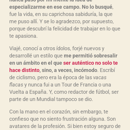
especializarme en ese campo. No lo busqu
é
,
fue la vida, en su caprichosa sabiduría, la que
me puso allí. Y se lo agradezco, por supuesto,
porque descubrí la felicidad de trabajar en lo que
te apasiona.
Viajé, conocí a otros ídolos, forjé nuevos y
desarrollé un estilo que
me permiti
ó sobresalir
en un
ámbito en el que
ser aut
éntico no solo te
hace distinto
, sino, a veces, inc
ómodo
. Escribí
de ciclismo, pero era la época de las
vacas
flacas
y nunca fui a un Tour de Francia o una
Vuelta a España. Y, como redactor de fútbol, ser
parte de un Mundial tampoco se dio.
Con la mano en el corazón, sin embargo, te
confieso que no siento frustración alguna. Son
avatares de la profesión. Si bien estoy seguro de