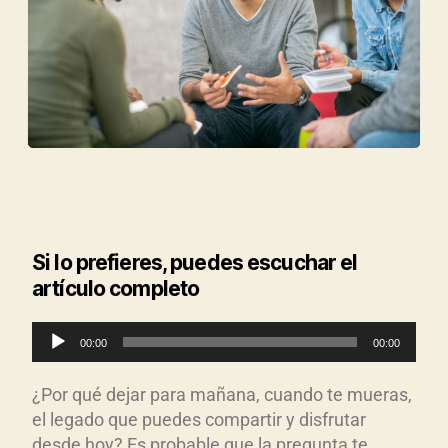
Si lo prefieres, puedes escuchar el
artículo completo
R
00:00
00:00
e
p
¿Por qué dejar para mañana, cuando te mueras,
r
el legado que puedes compartir y disfrutar
o
desde hoy? Es probable que la pregunta te