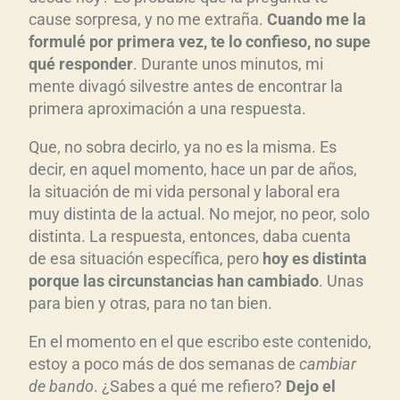
d
cause sorpresa, y no me extraña.
Cuando me la
formul
é por primera vez, te lo confieso, no supe
u
qu
é responder
. Durante unos minutos, mi
c
mente divagó silvestre antes de encontrar la
t
primera aproximación a una respuesta.
o
r
Que, no sobra decirlo, ya no es la misma. Es
d
decir, en aquel momento, hace un par de años,
e
la situación de mi vida personal y laboral era
a
muy distinta de la actual. No mejor, no peor, solo
u
distinta. La respuesta, entonces, daba cuenta
de esa situación específica, pero
hoy es distinta
d
porque las circunstancias han cambiado
. Unas
i
para bien y otras, para no tan bien.
o
En el momento en el que escribo este contenido,
estoy a poco más de dos semanas de
cambiar
de bando
. ¿Sabes a qué me refiero?
Dejo el