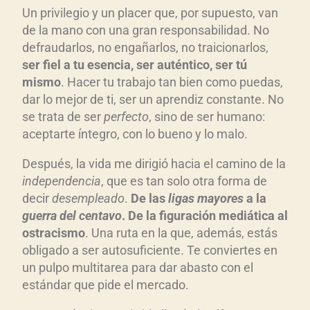
Un privilegio y un placer que, por supuesto, van
de la mano con una gran responsabilidad. No
defraudarlos, no engañarlos, no traicionarlos,
ser fiel a tu esencia, ser aut
éntico, ser t
ú
mismo
. Hacer tu trabajo tan bien como puedas,
dar lo mejor de ti, ser un aprendiz constante. No
se trata de ser
perfecto
, sino de ser humano:
aceptarte íntegro, con lo bueno y lo malo.
Después, la vida me dirigió hacia el camino de la
independencia
, que es tan solo otra forma de
decir
desemplead
o
.
De las
ligas mayores
a la
guerra del centavo
. De la figuraci
ón medi
ática al
ostracismo
. Una ruta en la que, además, estás
obligado a ser autosuficiente. Te conviertes en
un pulpo multitarea para dar abasto con el
estándar que pide el mercado.