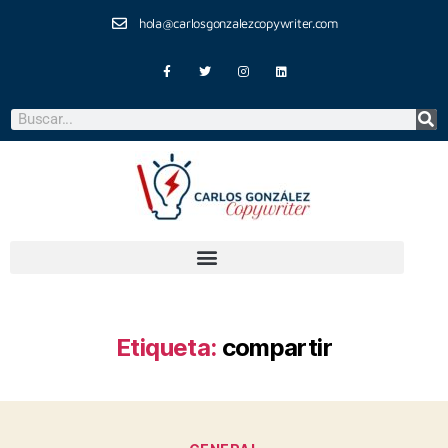
hola@carlosgonzalezcopywriter.com
Etiqueta:
compartir