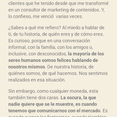
clientes que he tenido desde que me transformé
c
en un consultor de marketing de contenidos. Y,
t
lo confieso, me
venci
ó
varias veces.
o
r
¿Sabes a qué me refiero? Al miedo a hablar de
d
ti, de tu historia, de quién eres y de cómo eres.
e
Es curioso, porque en una conversación
a
informal, con la familia, con los amigos o,
u
inclusive, con desconocidos,
la mayor
ía de los
seres humanos somos felices hablando de
d
nosotros mismos
. De nuestra historia, de
i
quiénes somos, de qué hacemos. Nos sentimos
o
realizados en esa situación.
Sin embargo, como cualquier moneda, esta
también tiene dos caras.
La oscura, la q
ue
nadie quiere que se le muestre, es cuando
tenemos que comunicarnos con el mercado
. Es