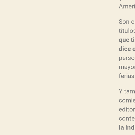
Ameri
Son c
títul
que t
dice 
perso
mayor
feria
Y tam
comie
editor
conte
la in