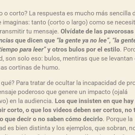
o o corto? La respuesta es mucho más sencilla d
e imaginas: tanto (corto o largo) como se necesi
transmitir tu mensaje.
Olvídate de las pavorosas
ncias
que dicen que
“la gente ya no lee”
,
“la gent
tiempo para leer”
y otros bulos por el estilo
. Por
d, son solo eso: bulos, mentiras que se levanta
as cortinas de humo.
 qué? Para tratar de ocultar la incapacidad de pr
nsaje poderoso que genere un impacto (ojalá
ivo) en la audiencia.
Los que insisten en que hay
bir corto, o que los videos deben ser cortos, no 
 que decir o no saben cómo decirlo
. Porque la
dad es bien distinta y los ejemplos, que sobran, n