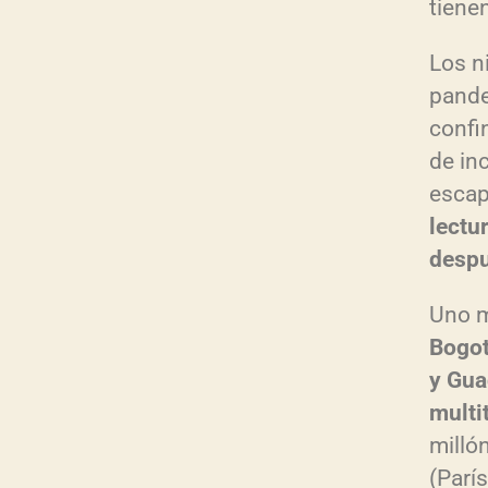
tiene
Los n
pande
confi
de in
escap
lectu
despu
Uno m
Bogot
y Gua
multi
milló
(Parí