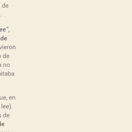
o de
.
lee”
,
 de
vieron
o de
a no
mitaba
ue, en
 lee).
s de
de