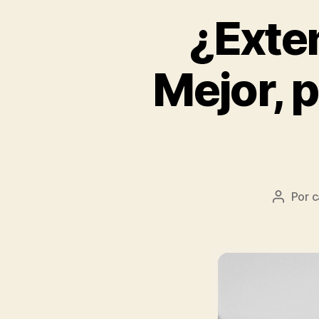
¿Exten
Mejor, p
Por
c