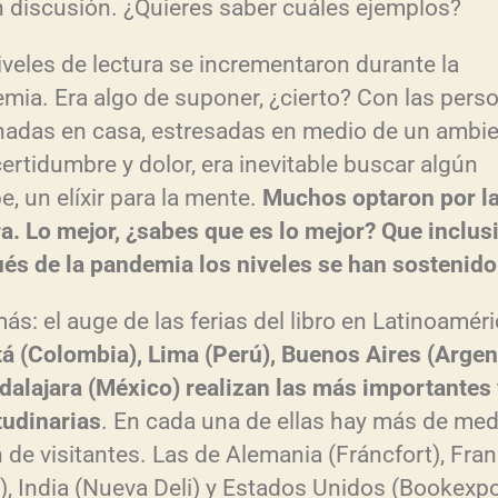
n discusión. ¿Quieres saber cuáles ejemplos?
iveles de lectura se incrementaron durante la
mia. Era algo de suponer, ¿cierto? Con las pers
nadas en casa, estresadas en medio de un ambi
certidumbre y dolor, era inevitable buscar algún
e, un elíxir para la mente.
Muchos optaron por l
ra. Lo mejor, ¿sabes que es lo mejor? Que inclus
és de la pandemia los niveles se han sostenido
ás: el auge de las ferias del libro en Latinoaméri
á (Colombia), Lima (Perú), Buenos Aires (Argen
dalajara (México) realizan las más importantes
tudinarias
. En cada una de ellas hay más de med
n de visitantes. Las de Alemania (Fráncfort), Fran
s), India (Nueva Deli) y Estados Unidos (Bookexp