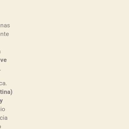
onas
ente
a
ive
.
ca.
tina)
 y
io
cia
o