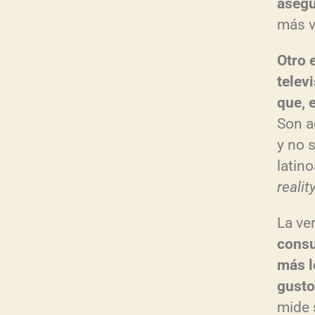
asegu
más v
Otro 
telev
que, 
Son a
y no 
latin
reali
La ve
consu
más l
gusto
mide s