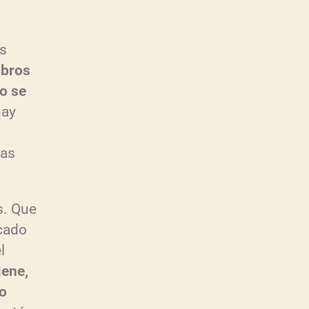
os
ibros
o se
hay
las
s. Que
rcado
l
iene,
mo