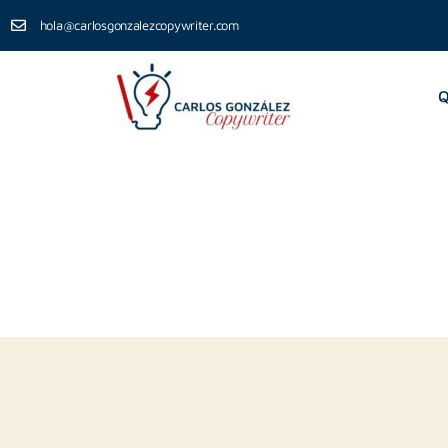
hola@carlosgonzalezcopywriter.com
Q