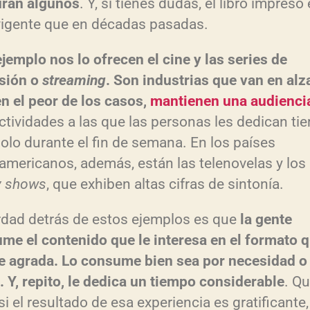
ran algunos
. Y, si tienes dudas, el libro impreso
igente que en décadas pasadas.
ejemplo nos lo ofrecen el cine y las series de
isión o
streaming
. Son industrias que van en alz
en el peor de los casos,
mantienen una audiencia
ctividades a las que las personas les dedican ti
solo durante el fin de semana. En los países
oamericanos, además, están las telenovelas y los
ty shows
, que exhiben altas cifras de sintonía.
rdad detrás de estos ejemplos es que
la gente
me el contenido que le interesa en el formato 
e agrada. Lo consume bien sea por necesidad o
. Y, repito, le dedica un tiempo considerable
. Q
i el resultado de esa experiencia es gratificante,