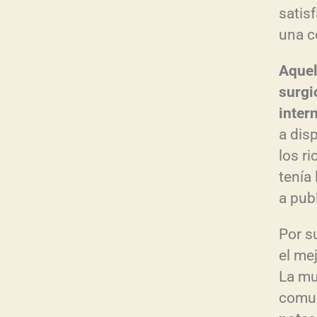
satisf
una c
Aquel
surgi
inter
a dis
los r
tenía
a pub
Por s
el me
La mu
comu