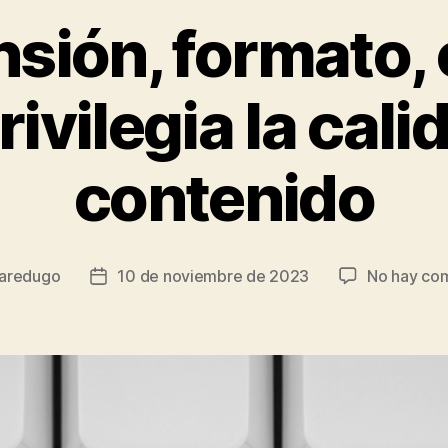
sión, formato,
rivilegia la cali
contenido
aredugo
10 de noviembre de 2023
No hay co