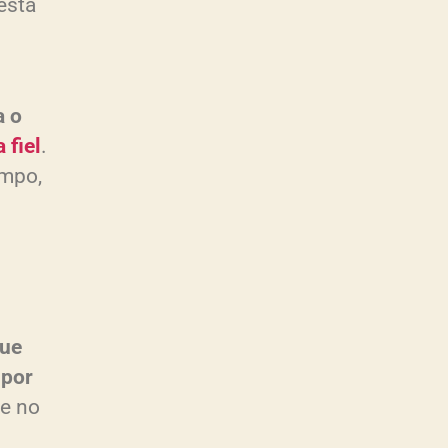
 está
a o
 fiel
.
empo,
que
 por
ue no