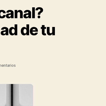
 canal?
dad de tu
mentarios