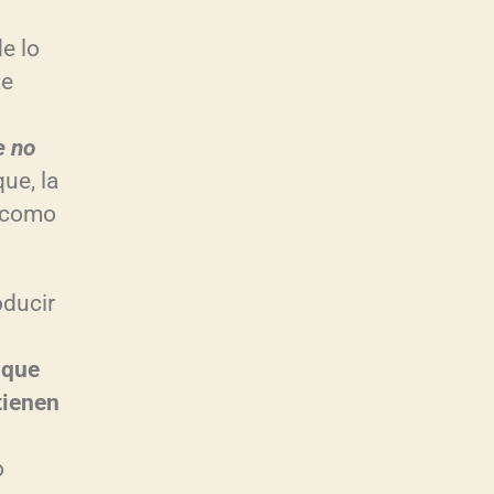
e lo
te
e no
que, la
n como
oducir
 que
tienen
o