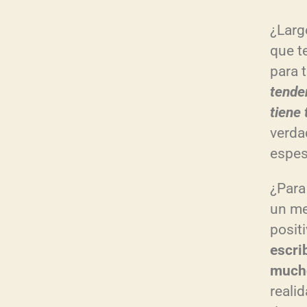
¿Larg
que t
para 
tende
tiene 
verda
espes
¿Para
un me
posit
escri
mucho
reali