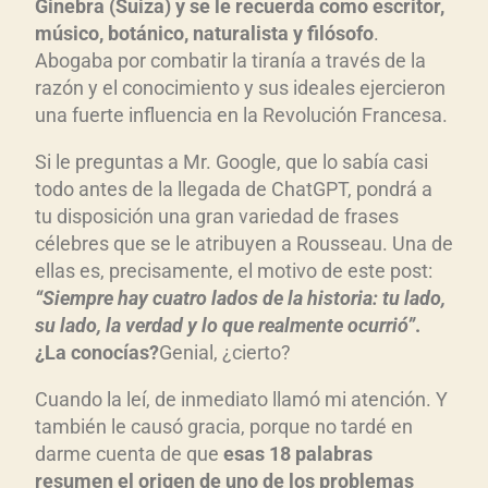
d
Ginebra (Suiza) y se le recuerda como escritor,
u
músico, botánico, naturalista y filósofo
.
c
Abogaba por combatir la tiranía a través de la
razón y el conocimiento y sus ideales ejercieron
t
una fuerte influencia en la Revolución Francesa.
o
r
Si le preguntas a Mr. Google, que lo sabía casi
d
todo antes de la llegada de ChatGPT, pondrá a
e
tu disposición una gran variedad de frases
a
célebres que se le atribuyen a Rousseau. Una de
u
ellas es, precisamente, el motivo de este post:
d
“Siempre hay cuatro lados de la historia: tu lado,
i
su lado, la verdad y lo que realmente ocurrió”
.
¿La conocías?
Genial, ¿cierto?
o
Cuando la leí, de inmediato llamó mi atención. Y
también le causó gracia, porque no tardé en
darme cuenta de que
esas 18 palabras
resumen el origen de uno de los problemas