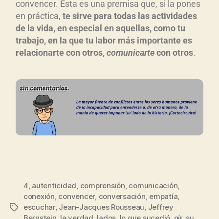
convencer. Esta es una premisa que, si la pones
en práctica,
te sirve para todas las actividades
de la vida, en especial en aquellas, como tu
trabajo, en la que tu labor más importante es
relacionarte con otros,
comunicarte
con otros
.
4
,
autenticidad
,
comprensión
,
comunicación
,
conexión
,
convencer
,
conversación
,
empatía
,
escuchar
,
Jean-Jacques Rousseau
,
Jeffrey
Bernstein
,
la verdad
,
lados
,
lo que sucedió
,
oír
,
su