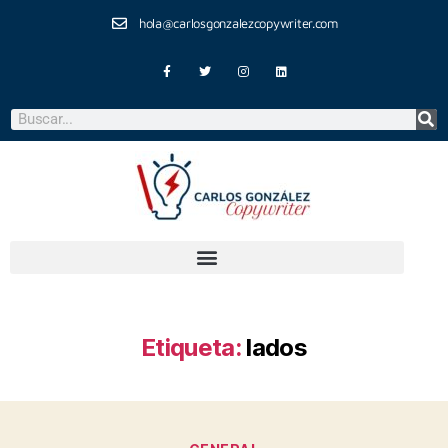
hola@carlosgonzalezcopywriter.com
Etiqueta:
lados