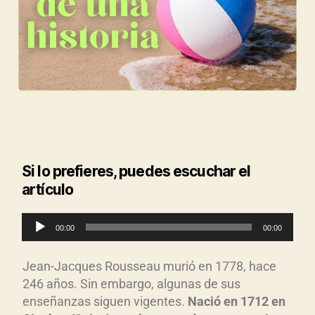
Si lo prefieres, puedes escuchar el
artículo
R
00:00
00:00
e
p
Jean-Jacques Rousseau murió en 1778, hace
r
246 años. Sin embargo, algunas de sus
o
enseñanzas siguen vigentes.
Nació en 1712 en