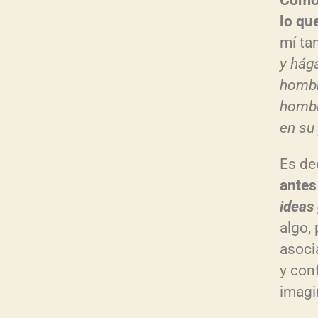
Como
lo qu
mí ta
y hág
hombr
hombr
en su
Es de
antes
ideas
algo,
asoci
y con
imagi