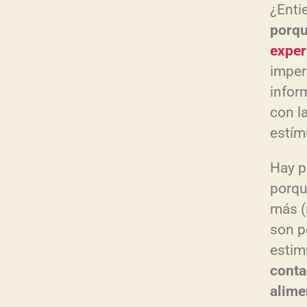
¿Enti
porq
exper
imper
infor
con l
estímu
Hay p
porqu
más (
son p
estim
conta
alime