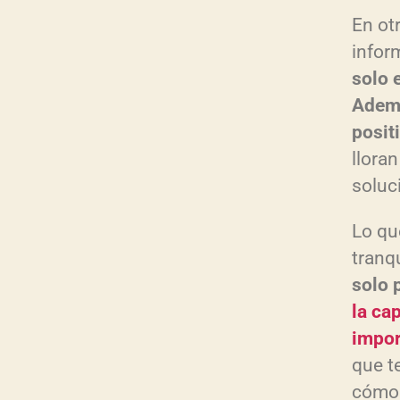
En ot
infor
solo 
Ademá
posit
llora
soluc
Lo qu
tranq
solo 
la ca
impor
que te
cómo 