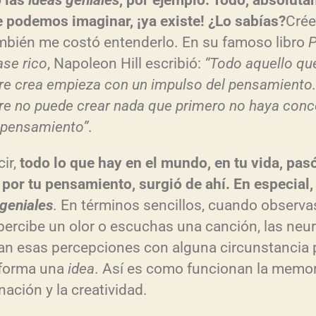
 las
ideas geniales
, por ejemplo. Todo, absolut
e podemos imaginar, ¡ya existe! ¿Lo sabías?
Crée
mbién me costó entenderlo. En su famoso libro
P
ase rico
, Napoleon Hill escribió:
“Todo aquello que
e crea empieza con un impulso del pensamiento.
e no puede crear nada que primero no haya conc
 pensamiento”
.
cir,
todo lo que hay en el mundo, en tu vida, pas
 por tu pensamiento, surgió de ahí. En especial,
 geniales
. En términos sencillos, cuando observa
 percibe un olor o escuchas una canción, las neu
an esas percepciones con alguna circunstancia 
forma una
idea
. Así es como funcionan la memori
nación y la creatividad.