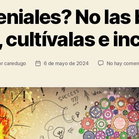
eniales? No las
 cultívalas e in
or
caredugo
6 de mayo de 2024
No hay comen