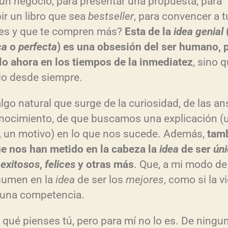
 un negocio, para presentar una propuesta, para
bir un libro que sea
bestseller
, para convencer a t
tes y que te compren más?
Esta de la
idea genial
ca
o
perfecta
) es una obsesión del ser humano, 
lo ahora en los tiempos de la inmediatez
, sino q
do desde siempre.
algo natural que surge de la curiosidad, de las an
nocimiento, de que buscamos una explicación (
, un motivo) en lo que nos sucede. Además,
tam
e nos han metido en la cabeza la
idea
de ser
ún
,
exitosos
,
felices
y otras más
. Que, a mi modo de 
sumen en la
idea
de ser los
mejores
, como si la v
 una competencia.
 qué pienses tú, pero para mí no lo es. De ningu