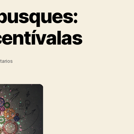
 busques:
centívalas
tarios