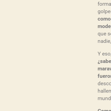
forma
golpes
como 
model
que s
nadie,
Y eso
¿sabe
marav
fuero
desco
halle
mundo