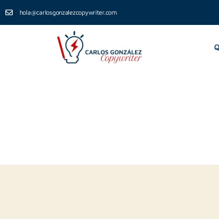
hola@carlosgonzalezcopywriter.com
Q