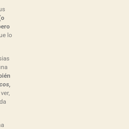
us
(o
pero
ue lo
sias
una
bién
icos
,
ver,
ida
na