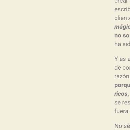
crear
escri
clien
mági
no so
ha si
Y es 
de co
razón
porqu
ricos
se re
fuera
No sé