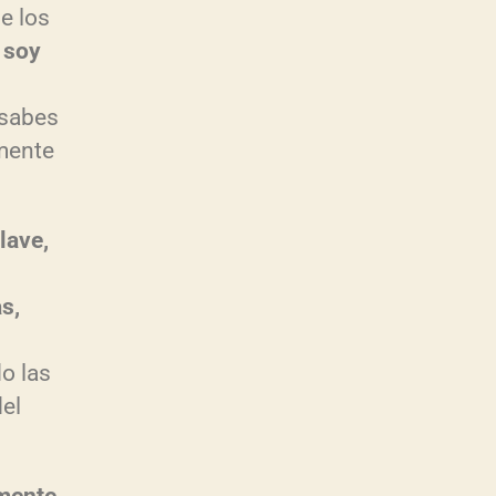
e los
o soy
 sabes
mente
lave,
s,
o las
del