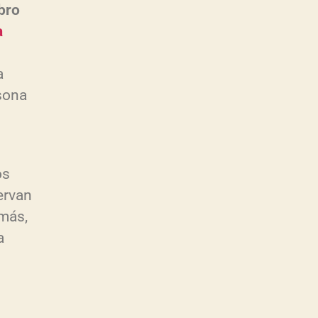
bro
a
a
rsona
l
os
ervan
más,
a