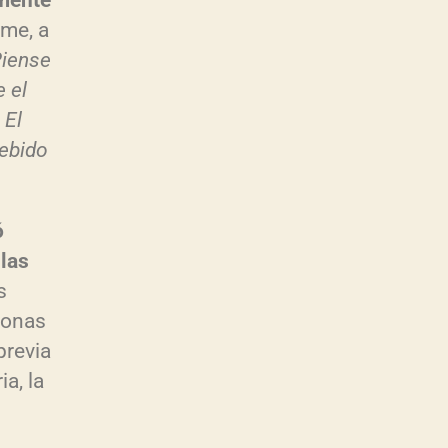
amente
me, a
iense
 el
 El
ebido
ó
 las
s
ronas
previa
a, la