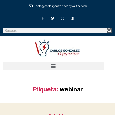
hola@carlosgonzalezcopywriter.com
Etiqueta:
webinar