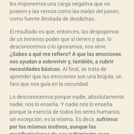
les imponemos una carga negativa que no
c
poseen y las vemos como las
malas del paseo
,
t
como fuente ilimitada de desdichas.
o
r
El resultado es que, entonces, las despojamos
d
de un inmenso poder que sí tienen y que, lo
e
desconocemos o lo ignoramos, nos sirve.
a
¿Sabes a qué me refiero? A que las
emociones
u
nos ayudan a sobrevivir y, también, a cubrir
d
necesidades básicas
. Al final, se trata de
aprender que las
emociones
son una brújula, un
i
faro que nos guía en la oscuridad.
o
Lo desconocemos porque nadie, absolutamente
nadie, nos lo enseña. Y nadie nos lo enseña
porque la esencia de todos los seres humanos,
sin excepción, es la misma. Es decir,
sufrimos
por los mismos motivos, aunque las