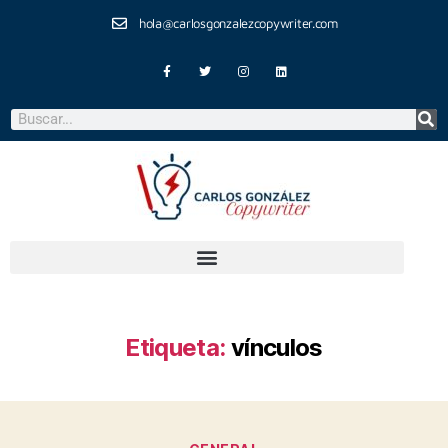
hola@carlosgonzalezcopywriter.com
Etiqueta:
vínculos