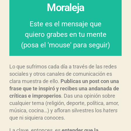
condicionado de manera
Moraleja
mensaje está determinado, y
Este es el mensaje que
las palabras. El impacto de tu
quiero grabes en tu mente
comunicas va más allá de
(posa el 'mouse' para seguir)
Lo que comunicas y cómo lo
Lo que sufrimos cada día a través de las redes
sociales y otros canales de comunicación es
clara muestra de ello.
Publicas un post con una
frase que te inspiró y recibes una andanada de
críticas e improperios
. Das una opinión sobre
cualquier tema (religión, deporte, política, amor,
música, cocina…) y afloran silvestres los
haters
que ni siquiera conoces.
La clave, entonces, es
entender que la