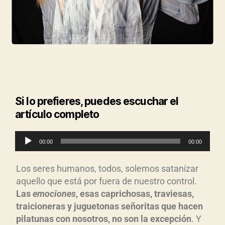
Si lo prefieres, puedes escuchar el
artículo completo
R
00:00
00:00
e
p
Los seres humanos, todos, solemos satanizar
r
aquello que está por fuera de nuestro control.
o
Las
emociones
, esas caprichosas, traviesas,
d
traicioneras y juguetonas señoritas que hacen
u
pilatunas con nosotros, no son la excepción
. Y