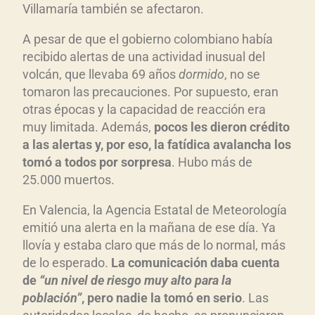
Villamaría también se afectaron.
A pesar de que el gobierno colombiano había
recibido alertas de una actividad inusual del
volcán, que llevaba 69 años
dormido
, no se
tomaron las precauciones. Por supuesto, eran
otras épocas y la capacidad de reacción era
muy limitada. Además,
pocos les dieron cr
édito
a las alertas y, por eso, la fat
ídica avalancha los
tom
ó a todos por sorpresa
. Hubo más de
25.000 muertos.
En Valencia, la Agencia Estatal de Meteorología
emitió una alerta en la mañana de ese día. Ya
llovía y estaba claro que más de lo normal, más
de lo esperado.
La comunicaci
ón daba cuenta
de
“un nivel de riesgo muy alto para la
poblaci
ón”
, pero nadie la tom
ó en serio
. Las