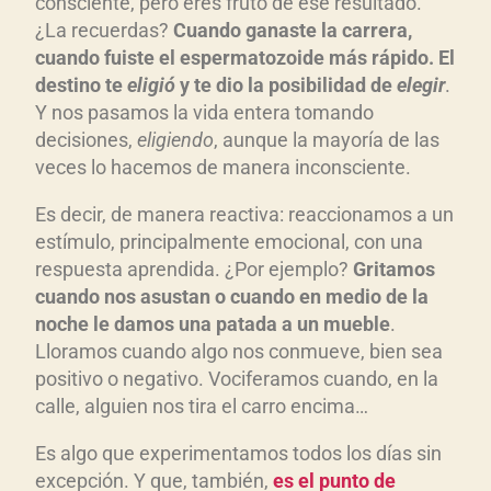
consciente, pero eres fruto de ese resultado.
o
¿La recuerdas?
Cuando ganaste la carrera,
d
cuando fuiste el espermatozoide más rápido. El
u
destino te
eligió
y te dio la posibilidad de
elegir
.
c
Y nos pasamos la vida entera tomando
decisiones,
eligiendo
, aunque la mayoría de las
t
veces lo hacemos de manera inconsciente.
o
r
Es decir, de manera reactiva: reaccionamos a un
d
estímulo, principalmente emocional, con una
e
respuesta aprendida. ¿Por ejemplo?
Gritamos
a
cuando nos asustan o cuando en medio de la
u
noche le damos una patada a un mueble
.
d
Lloramos cuando algo nos conmueve, bien sea
i
positivo o negativo. Vociferamos cuando, en la
calle, alguien nos tira el carro encima…
o
Es algo que experimentamos todos los días sin
excepción. Y que, también,
es el punto de