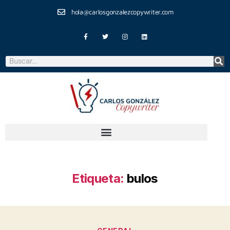
hola@carlosgonzalezcopywriter.com
Etiqueta:
bulos