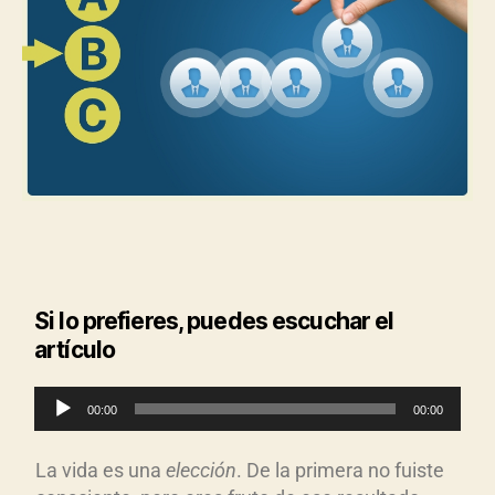
Si lo prefieres, puedes escuchar el
artículo
R
00:00
00:00
e
p
La vida es una
elección
. De la primera no fuiste
r