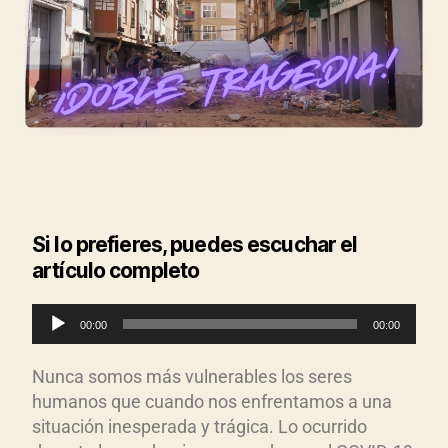
Si lo prefieres, puedes escuchar el
artículo completo
R
00:00
00:00
e
p
Nunca somos más vulnerables los seres
r
humanos que cuando nos enfrentamos a una
o
situación inesperada y trágica. Lo ocurrido