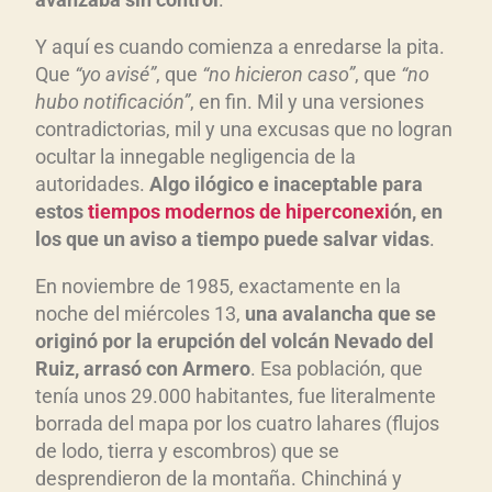
Y aquí es cuando comienza a enredarse la pita.
Que
“yo avis
é”
, que
“no hicieron caso”
, que
“no
hubo notificaci
ón”
, en fin. Mil y una versiones
contradictorias, mil y una excusas que no logran
ocultar la innegable negligencia de la
autoridades.
Algo il
ógico e inaceptable para
estos
tiempos modernos de hiperconexi
ón, en
los que un aviso a tiempo puede salvar vidas
.
En noviembre de 1985, exactamente en la
noche del miércoles 13,
una avalancha que se
origin
ó por la erupci
ón del volc
án Nevado del
Ruiz, arras
ó con Armero
. Esa población, que
tenía unos 29.000 habitantes, fue literalmente
borrada del mapa por los cuatro lahares (flujos
de lodo, tierra y escombros) que se
desprendieron de la montaña. Chinchiná y