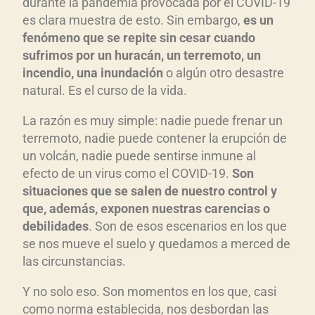
d
durante la pandemia provocada por el COVID-19
es clara muestra de esto. Sin embargo,
es un
u
fen
ómeno que se repite sin cesar cuando
c
sufrimos por un hurac
án, un terremoto, un
t
incendio, una inundaci
ón
o algún otro desastre
o
natural. Es el curso de la vida.
r
d
La razón es muy simple: nadie puede frenar un
e
terremoto, nadie puede contener la erupción de
a
un volcán, nadie puede sentirse inmune al
u
efecto de un virus como el COVID-19.
Son
situaciones que se salen de nuestro control y
d
que, adem
ás, exponen nuestras carencias o
i
debilidades
. Son de esos escenarios en los que
o
se nos mueve el suelo y quedamos a merced de
las circunstancias.
Y no solo eso. Son momentos en los que, casi
como norma establecida, nos desbordan las