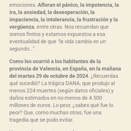
emociones.
Afloran el p
ánico, la impotencia, la
ira, la ansiedad, la desesperaci
ón, la
impaciencia, la intolerancia, la frustraci
ón y la
verg
üenza
, entre otras. Nos recuerdan que
somos finitos y estamos expuestos a esa
eventualidad de que
“la vida cambia en un
segundo…”
.
Como les ocurri
ó a los habitantes de la
provincia de Valencia, en España, en la mañana
del martes 29 de octubre de 2024
. ¿Recuerdas
qué sucedió? La trágica DANA, que produjo al
menos 224 muertes (según datos oficiales) y
daños estimados en no menos de 4.500
millones de euros. Lo peor, ¿sabes qué fue lo
peor? Que, como muchas otras, fue una
tragedia que se pudo evitar.