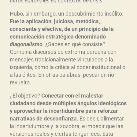
filtros editoriales en contextos de crisis”
.
Hubo, sin embargo, un descubrimiento insólito.
Fue la aplicaci
ón, juiciosa, met
ódica,
consciente y efectiva, de un principio de la
comunicaci
ón estrat
égica denominado
diagonalismo
. ¿Sabes en qué consiste?
Combina discursos de extrema derecha con
mensajes tradicionalmente vinculados a la
izquierda, como la crítica al poder institucional o
a las élites. En otras palabras, pescar en río
revuelto.
¿El objetivo?
Conectar con el malestar
ciudadano desde múltiples ángulos ideológicos
y aprovechar la incertid
umbre para reforzar
narrativas de desconfianza
. Es decir, alimentar
la incertidumbre y la zozobra, e impedir que las
versiones reales y ciertas tengan eco. Esta