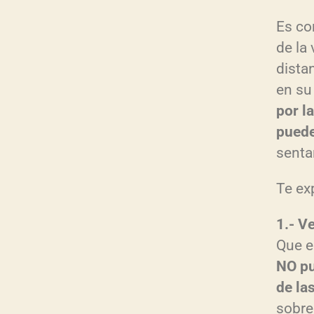
Es co
de la 
dista
en su
por l
puede
senta
Te ex
1.- V
Que e
NO pu
de la
sobre