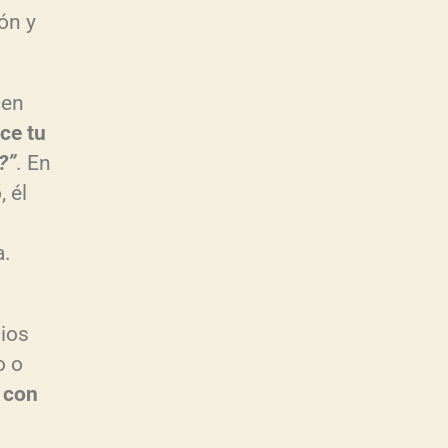
ón y
cen
ce tu
?”
. En
 él
a.
cios
o o
 con