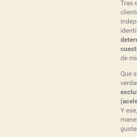
Tras 
clien
indep
ident
deter
cuest
de mi
Que s
verda
exclu
(acel
Y ese,
manera
guste