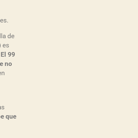
es.
lla de
) es
!
El 99
e no
en
as
be que