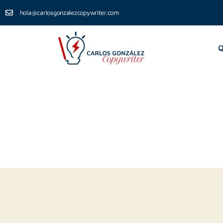
hola@carlosgonzalezcopywriter.com
Q