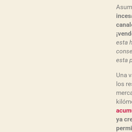
Asumo
inces
canal
¡vend
esta 
conse
esta p
Una v
los r
merca
kilóm
acumu
ya cr
permi