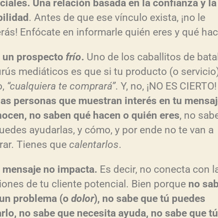
ciales. Una relación basada en la confianza y la
bilidad
. Antes de que ese vínculo exista, ¡no le
rás! Enfócate en informarle quién eres y qué hac
s un prospecto
frío
.
Uno de los caballitos de bata
urús mediáticos es que si tu producto (o servicio
o,
“cualquiera te comprará”
. Y, no, ¡NO ES CIERTO
las personas que muestran interés en tu mensaj
nocen, no saben qué hacen o quién eres
, no sab
uedes ayudarlas, y cómo, y por ende no te van a
ar. Tienes que
calentarlos
.
u mensaje no impacta.
Es decir, no conecta con l
ones de tu cliente potencial. Bien porque
no sa
 un problema (o
dolor
), no sabe que tú puedes
rlo, no sabe que necesita ayuda, no sabe que tú