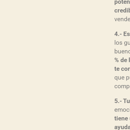
poten
credi
vende
4.- E
los g
buen
% de 
te co
que p
compr
5.- T
emoci
tiene
ayuda