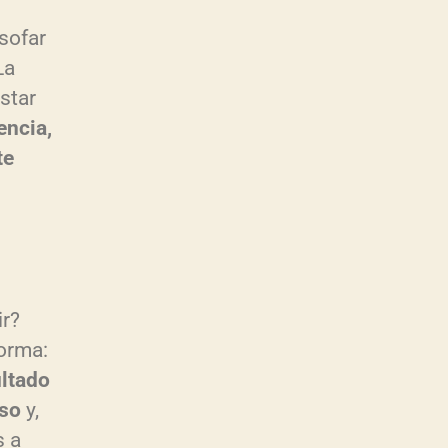
sofar
La
star
encia,
te
ir?
forma:
ultado
eso
y,
s a