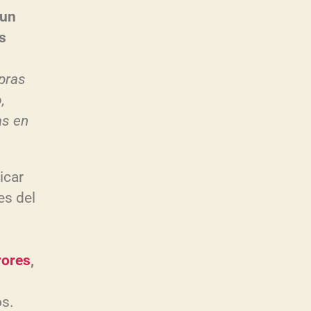
 un
s
pras
,
as en
icar
es del
rores
,
os.