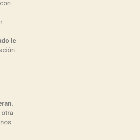
 con
r
ado le
ación
eran
.
 otra
, nos