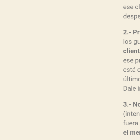
ese c
despe
2.- P
los g
clien
ese p
está e
últim
Dale 
3.- N
(inte
fuera
el me