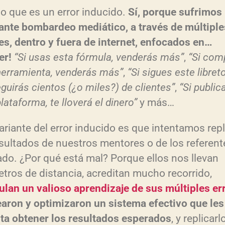
 que es un error inducido.
Sí, porque sufrimos
ante bombardeo mediático, a través de múltiple
es, dentro y fuera de internet, enfocados en…
er!
“Si usas esta fórmula, venderás más”
,
“Si com
herramienta, venderás más”
,
“Si sigues este libreto
guirás cientos (¿o miles?) de clientes”
,
“Si public
lataforma, te lloverá el dinero”
y más…
ariante del error inducido es que intentamos repl
esultados de nuestros mentores o de los referent
do. ¿Por qué está mal? Porque ellos nos llevan
etros de distancia, acreditan mucho recorrido,
lan un valioso aprendizaje de sus múltiples er
earon y optimizaron un sistema efectivo que les
ta obtener los resultados esperados
, y replicarl