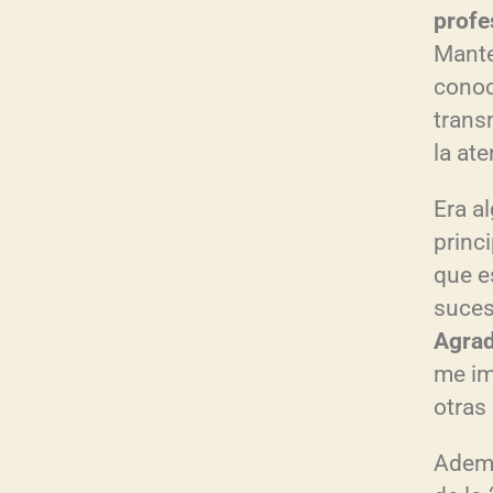
profe
Mante
conoc
trans
la at
Era al
princ
que e
suces
Agra
me im
otras
Ademá