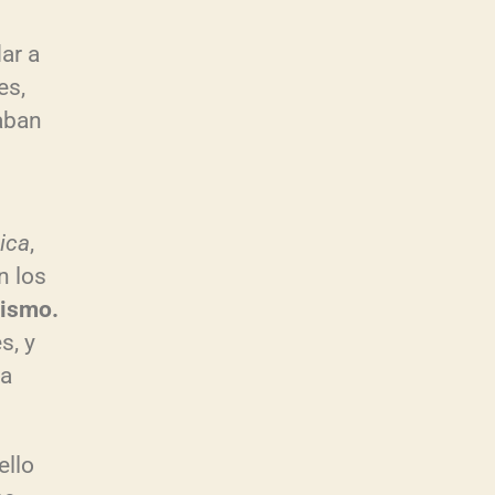
ar a
es,
taban
ica
,
n los
dismo.
s, y
ra
ello