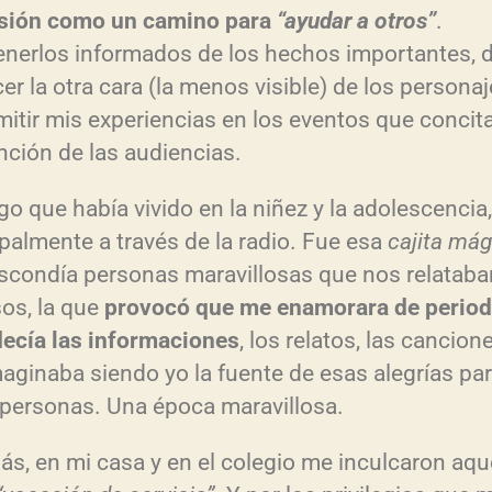
r
si
ón como un camino para
“ayudar a otros”
.
i
nerlos informados de los hechos importantes, d
b
er la otra cara (la menos visible) de los personaj
a
mitir mis experiencias en los eventos que conci
/
ención de las audiencias.
a
go que había vivido en la niñez y la adolescencia,
b
ipalmente a través de la radio. Fue esa
cajita m
ág
a
scondía personas maravillosas que nos relataba
j
os, la que
provoc
ó que me enamorara de perio
o
dec
ía las informaciones
, los relatos, las cancione
p
aginaba siendo yo la fuente de esas alegrías pa
a
 personas. Una época maravillosa.
r
a
s, en mi casa y en el colegio me inculcaron aqu
a