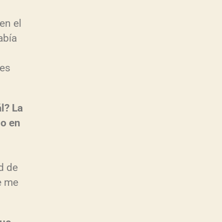
en el
abía
 es
ál? La
 o en
m
d de
e me