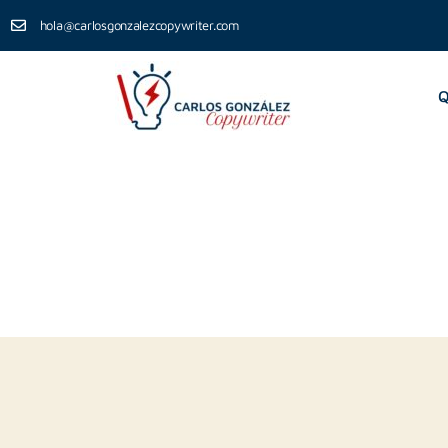
hola@carlosgonzalezcopywriter.com
Q