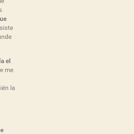
me
s
m
que
siste
dunde
ía el
ue me
ién la
m
se