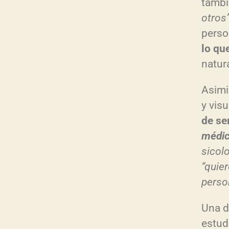
tambi
e
otros
a
perso
u
lo qu
d
natur
i
Asimi
o
y vis
de se
m
édi
sicol
“quie
perso
Una d
estud