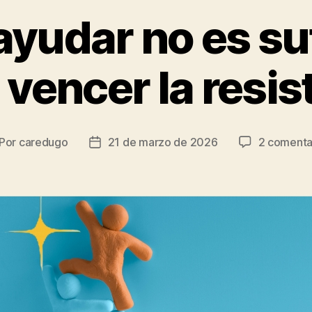
ayudar no es suf
vencer la resis
Por
caredugo
21 de marzo de 2026
2 comenta