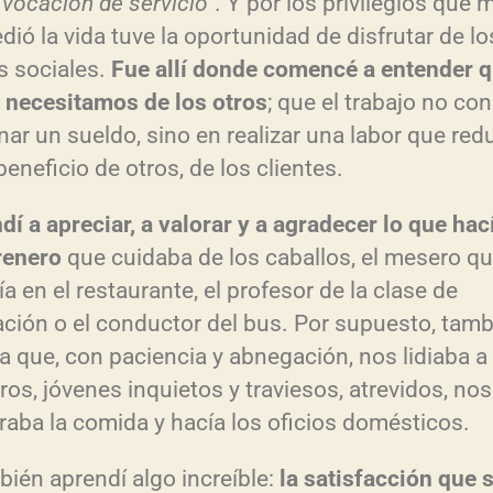
“vocaci
ón de servicio”
. Y por los privilegios que 
u
dió la vida tuve la oportunidad de disfrutar de lo
s sociales.
Fue all
í donde comenc
é a entender 
e
 necesitamos de los otros
; que el trabajo no con
n
nar un sueldo, sino en realizar una labor que re
beneficio de otros, de los clientes.
t
a
nd
í a apreciar, a valorar y a agradecer lo que hac
r
renero
que cuidaba de los caballos, el mesero q
o
a en el restaurante, el profesor de la clase de
d
ación o el conductor del bus. Por supuesto, tamb
i
a que, con paciencia y abnegación, nos lidiaba a
s
ros, jóvenes inquietos y traviesos, atrevidos, nos
raba la comida y hacía los oficios domésticos.
i
n
bién aprendí algo increíble:
la satisfacci
ón que 