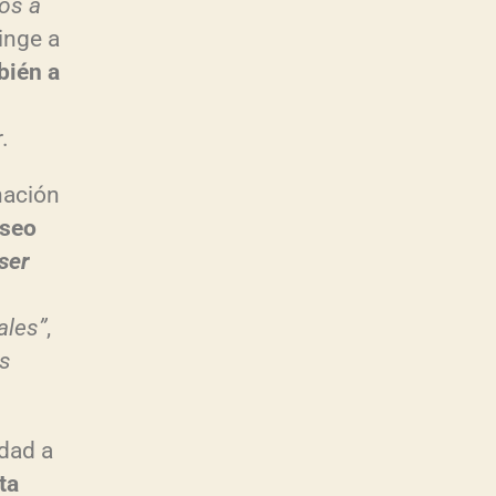
os a
inge a
bi
én a
.
nación
eseo
ser
ales”
,
as
idad a
ta