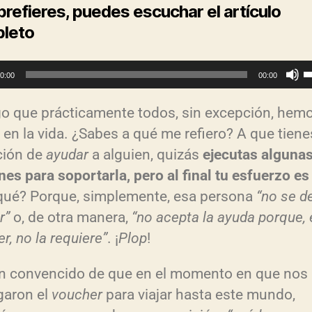
 prefieres, puedes escuchar el artículo
leto
0:00
00:00
t
go que prácticamente todos, sin excepción, hem
i
 en la vida. ¿Sabes a qué me refiero? A que tiene
l
ción de
ayudar
a alguien, quizás
ejecutas alguna
i
nes para soportarla, pero al final tu esfuerzo e
z
qué? Porque, simplemente, esa persona
“no se d
a
r”
o, de otra manera,
“no acepta la ayuda porque, 
l
r, no la requiere”
. ¡
Plop
!
a
s
n convencido de que en el momento en que nos
t
garon el
voucher
para viajar hasta este mundo,
e