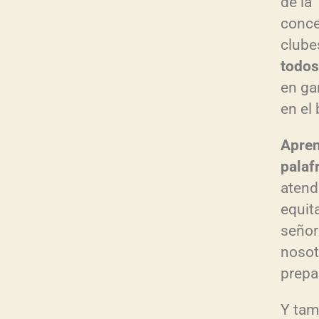
de la
conce
clube
todos
en ga
en el 
Apre
palaf
atendí
equit
señor
nosot
prepa
Y tam