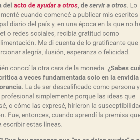
u
a del
acto de
ayudar a otros
, de
servir a otros
. Lo
i
imenté cuando comencé a publicar mis escritos 
pal diario del país y, en una época en la que no h
r
net o redes sociales, recibía gratitud como
e
alimentación. Me di cuenta de lo gratificante que
l
cionar alegría, ilusión, esperanza o felicidad.
v
o
én conocí la otra cara de la moneda.
¿Sabes cu
l
cr
ítica a veces fundamentada solo en la envidia
u
norancia
. La de ser descalificado como persona y
profesional simplemente porque las ideas que
e
sé, o cómo las expresé, hirieron la susceptibilida
n
en. Fue, entonces, cuando aprendí la premisa qu
.
a escribir estas líneas.