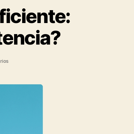
iciente:
tencia?
rios