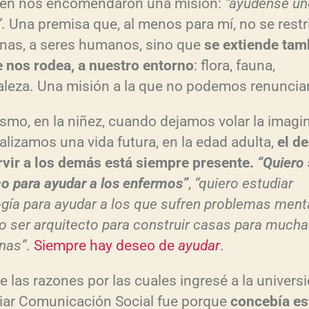
én nos encomendaron una misión:
“ay
údense un
c
”
. Una premisa que, al menos para mí, no se restr
l
nas, a seres humanos, sino que
se extiende tam
a
e nos rodea, a nuestro entorno
: flora, fauna,
s
aleza. Una misión a la que no podemos renunciar
d
smo, en la niñez, cuando dejamos volar la imagi
e
ualizamos una vida futura, en la edad adulta,
el d
f
rvir a los dem
ás est
á siempre presente.
“Quiero 
l
co para ayudar a los enfermos”
,
“quiero estudiar
e
og
ía para ayudar a los que sufren problemas ment
c
ro ser arquitecto para construir casas para much
h
nas”
.
Siempre hay deseo de
ayudar
.
a
a
e las razones por las cuales ingresé a la univers
r
iar Comunicación Social fue porque
conceb
ía es