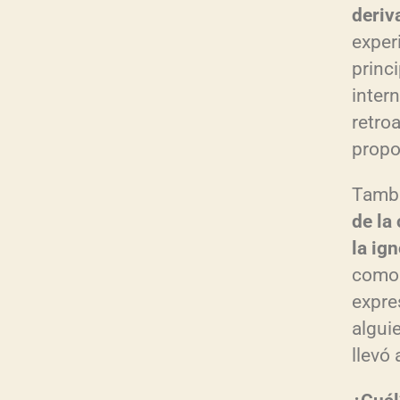
deriv
exper
princi
inter
retro
propor
Tambi
de la 
la ig
como 
expre
algui
llevó 