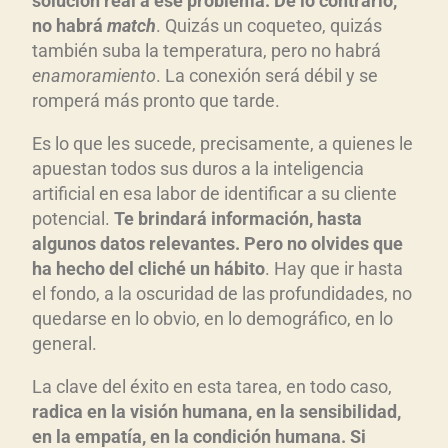
soluci
ón real a ese problema. De lo contrario,
no habr
á
match
. Quizás un coqueteo, quizás
también suba la temperatura, pero no habrá
enamoramiento
. La conexión será débil y se
romperá más pronto que tarde.
Es lo que les sucede, precisamente, a quienes le
apuestan todos sus duros a la inteligencia
artificial en esa labor de identificar a su cliente
potencial.
Te brindar
á informaci
ón, hasta
algunos datos relevantes. Pero no olvides que
ha hecho del clich
é un h
ábito
. Hay que ir hasta
el fondo, a la oscuridad de las profundidades, no
quedarse en lo obvio, en lo demográfico, en lo
general.
La clave del éxito en esta tarea, en todo caso,
radica en la visi
ón humana, en la sensibilidad,
en la empat
ía, en la condici
ón humana.
Si