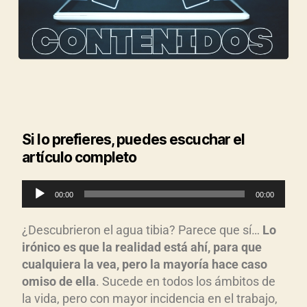
Si lo prefieres, puedes escuchar el
artículo completo
R
00:00
00:00
e
p
¿Descubrieron el agua tibia? Parece que sí…
Lo
r
ir
ónico es que la realidad est
á ah
í, para que
o
cualquiera la vea, pero la mayor
ía hace caso
d
omiso de ella
. Sucede en todos los ámbitos de
la vida, pero con mayor incidencia en el trabajo,
u