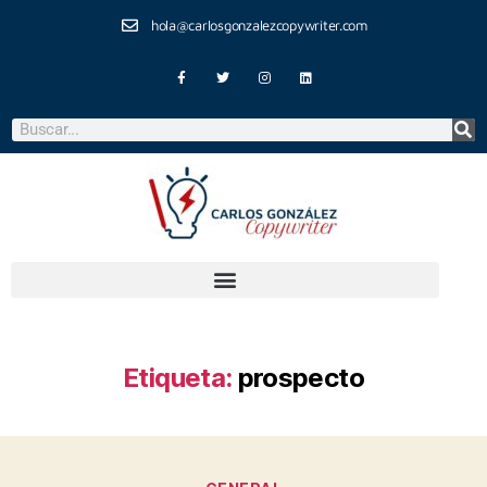
hola@carlosgonzalezcopywriter.com
Etiqueta:
prospecto