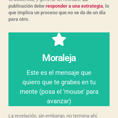
publicaci
ón debe
responder a una estrategia
, lo
que implica un proceso que no se da de un d
ía
para otro
.
simples 'likes'.
Ya no se trata de clics, de
Moraleja
humanas, llenas de emoción.
conversaciones reales,
Este es el mensaje que
de calidad, las
quiero que te grabes en tu
valor son las interacciones
mente (posa el 'mouse' para
El resultado del contenido de
avanzar)
La revelación, sin embargo, no termina ahí.