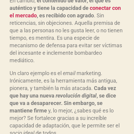
En cambio,
el contenido de valor, el que es
aut
én
tico y tiene la capacidad de
conectar con
el mercado
, es recibido con agrado
. Sin
reticencias, sin objeciones. Aquella premisa de
que a las personas no les gusta leer, o no tienen
tiempo, es mentira. Es una especie de
mecanismo de defensa para evitar ser víctimas
del incesante e inclemente bombardeo
mediático.
Un claro ejemplo es el
email
marketing.
Irónicamente, es la herramienta más antigua,
pionera, y también la más atacada.
Cada vez
que hay una nueva
revoluci
ón digital
, se dice
que va a desaparecer. Sin embargo, se
mantiene firme
y, lo mejor, ¿sabes qué es lo
mejor? Se fortalece gracias a su increíble
capacidad de adaptación, que le permite ser el
socio ideal
de todos.