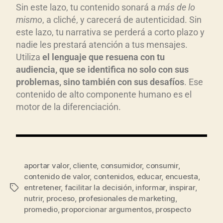
Sin este lazo, tu contenido sonará a
m
ás de lo
mismo
, a cliché, y carecerá de autenticidad. Sin
este lazo, tu narrativa se perderá a corto plazo y
nadie les prestará atención a tus mensajes.
Utiliza
el lenguaje que resuena con tu
audiencia, que se identifica no solo con sus
problemas, sino tambi
én con sus desaf
íos
. Ese
contenido de alto componente humano es el
motor de la diferenciación.
aportar valor
,
cliente
,
consumidor
,
consumir
,
contenido de valor
,
contenidos
,
educar
,
encuesta
,
entretener
,
facilitar la decisión
,
informar
,
inspirar
,
nutrir
,
proceso
,
profesionales de marketing
,
promedio
,
proporcionar argumentos
,
prospecto